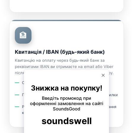
🏦
Квитанція / IBAN (будь-який банк)
Квитанцію на оплату через будь-який банк за
реквізитами IBAN ви отримаєте на email або Viber
після підтвердження наявності та вартості товару.
Оплата в будь-якому банку України
ПІБ платника має збігатися з одержувачем посилки
Рекомендуємо здійснити оплату в день отримання
квитанції