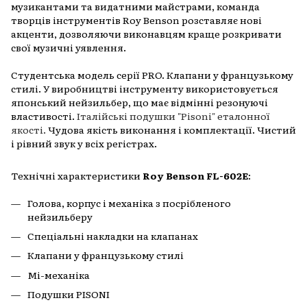
музикантами та видатними майстрами, команда
творців інструментів Roy Benson розставляє нові
акценти, дозволяючи виконавцям краще розкривати
свої музичні уявлення.
Студентська модель серії PRO. Клапани у французькому
стилі. У виробництві інструменту використовується
японський нейзильбер, що має відмінні резонуючі
властивості.
Італійські подушки "Pisoni" еталонної
якості.
Чудова якість виконання і комплектації. Чистий
і рівний звук у всіх регістрах.
Технічні характеристики
Roy Benson FL-602E
:
Голова, корпус і механіка з посрібленого
нейзильберу
Спеціальні накладки на клапанах
Клапани у французькому стилі
Мі-механіка
Подушки PISONI