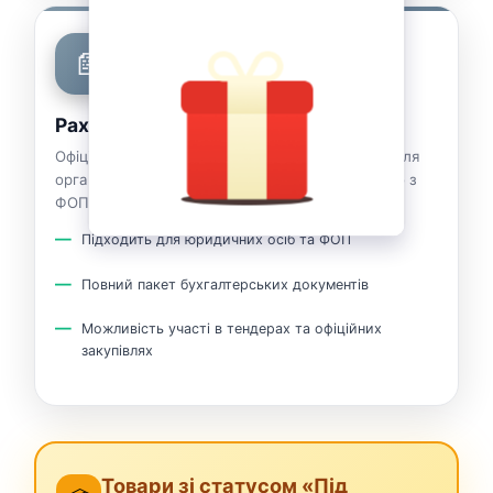
📄
Рахунок з ПДВ 20%
Офіційний рахунок з ПДВ 20% від нашого ТОВ для
організацій будь-якої форми власності, включно з
ФОП.
Підходить для юридичних осіб та ФОП
Повний пакет бухгалтерських документів
Можливість участі в тендерах та офіційних
закупівлях
Товари зі статусом «Під