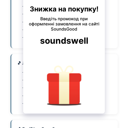
Стальное ядро
Хромированная обмотка
Яркое, звонкое pizzicato
Чёткая атака
Отличная проекция
🎵 Ля (A) — Хромированная сталь
Синтетическое ядро
Хромированная стальная обмотка
Резонансное pizzicato
Тёплое arco
Быстрый отклик