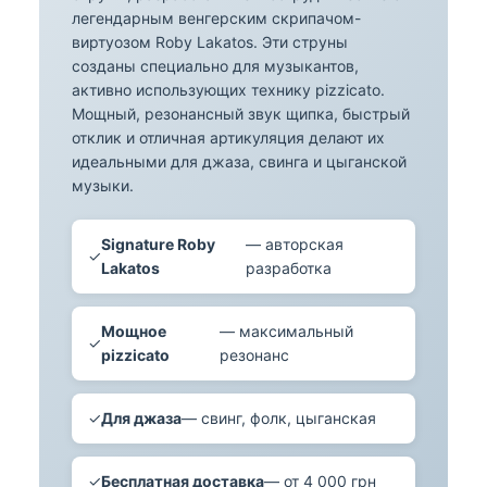
легендарным венгерским скрипачом-
виртуозом Roby Lakatos. Эти струны
созданы специально для музыкантов,
активно использующих технику pizzicato.
Мощный, резонансный звук щипка, быстрый
отклик и отличная артикуляция делают их
идеальными для джаза, свинга и цыганской
музыки.
Signature Roby
— авторская
✓
Lakatos
разработка
Мощное
— максимальный
✓
pizzicato
резонанс
✓
Для джаза
— свинг, фолк, цыганская
✓
Бесплатная доставка
— от 4 000 грн