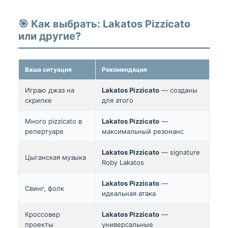
🎯 Как выбрать: Lakatos Pizzicato
или другие?
Ваша ситуация
Рекомендация
Играю джаз на
Lakatos Pizzicato
— созданы
скрипке
для этого
Много pizzicato в
Lakatos Pizzicato
—
репертуаре
максимальный резонанс
Lakatos Pizzicato
— signature
Цыганская музыка
Roby Lakatos
Lakatos Pizzicato
—
Свинг, фолк
идеальная атака
Кроссовер
Lakatos Pizzicato
—
проекты
универсальные