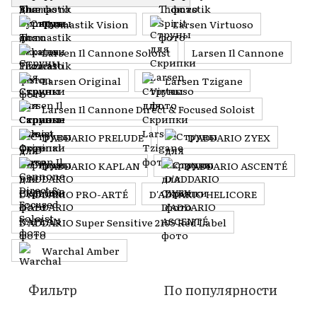
Thomastik Vision
Larsen Virtuoso
Larsen Il Cannone Soloist
Larsen Il Cannone
Larsen Original
Larsen Tzigane
Larsen Il Cannone Direct & Focused Soloist
D'ADDARIO PRELUDE
D'ADDARIO ZYEX
D'ADDARIO KAPLAN
D'ADDARIO ASCENTÉ
D'ADDARIO PRO-ARTÉ
D'ADDARIO HELICORE
D'ADDARIO Super Sensitive 2105 Red Label
Warchal Amber
Фильтр
По популярности