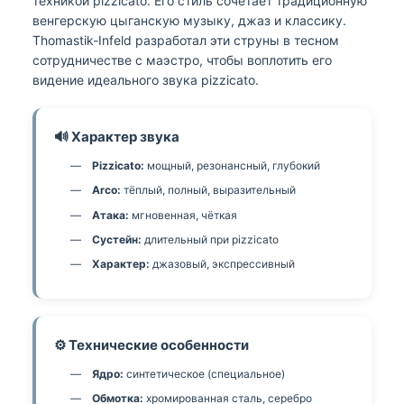
техникой pizzicato. Его стиль сочетает традиционную
венгерскую цыганскую музыку, джаз и классику.
Thomastik-Infeld разработал эти струны в тесном
сотрудничестве с маэстро, чтобы воплотить его
видение идеального звука pizzicato.
🔊 Характер звука
Pizzicato:
мощный, резонансный, глубокий
Arco:
тёплый, полный, выразительный
Атака:
мгновенная, чёткая
Сустейн:
длительный при pizzicato
Характер:
джазовый, экспрессивный
⚙️ Технические особенности
Ядро:
синтетическое (специальное)
Обмотка:
хромированная сталь, серебро