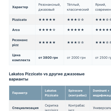
Резонансный,
Тёплый,
Яркий,
Характер
джазовый
классический
совреме
Pizzicato
★★★★★
★★★☆☆
★★★☆
Arco
★★★★☆
★★★★★
★★★★
Резонанс
★★★★★
★★★☆☆
★★★☆
pizz
Цена
от 3800 грн
от 2000 грн
от 2500 г
комплекта
Lakatos Pizzicato vs другие джазовые
варианты
Lakatos
Spirocore
Dominant +
Параметр
Pizzicato
(контрабас)
модификац
Скрипка
Контрабас
Специализация
Универсал
jazz/pizz
jazz