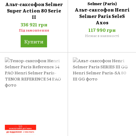
Альт-саксофон Selmer
Selmer (Paris)
Альт-саксофон Henri
Super Action 80 Serie
Selmer Paris SeleS
II
Axos
336 921 грн
117 990 грн
Під замовлення
Немає в наявності
Купити