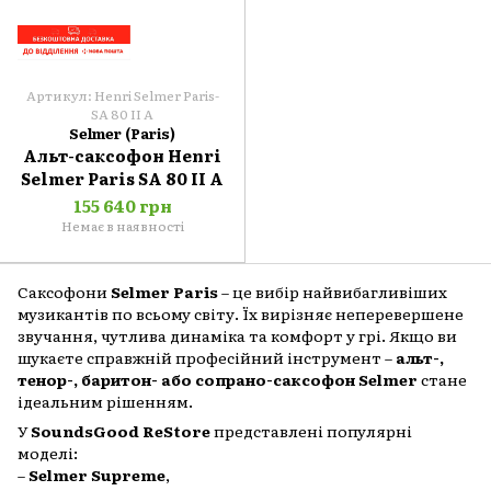
Артикул: Henri Selmer Paris-
SA 80 II A
Selmer (Paris)
Альт-саксофон Henri
Selmer Paris SA 80 II A
155 640 грн
Немає в наявності
Саксофони
Selmer Paris
– це вибір найвибагливіших
музикантів по всьому світу. Їх вирізняє неперевершене
звучання, чутлива динаміка та комфорт у грі. Якщо ви
шукаєте справжній професійний інструмент –
альт-,
тенор-, баритон- або сопрано-саксофон Selmer
стане
ідеальним рішенням.
У
SoundsGood ReStore
представлені популярні
моделі:
–
Selmer Supreme
,