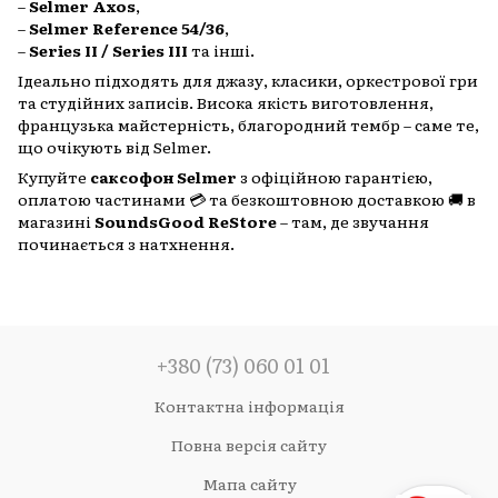
–
Selmer Axos
,
–
Selmer Reference 54/36
,
–
Series II / Series III
та інші.
Ідеально підходять для джазу, класики, оркестрової гри
та студійних записів. Висока якість виготовлення,
французька майстерність, благородний тембр – саме те,
що очікують від Selmer.
Купуйте
саксофон Selmer
з офіційною гарантією,
оплатою частинами 💳 та безкоштовною доставкою 🚚 в
магазині
SoundsGood ReStore
– там, де звучання
починається з натхнення.
+380 (73) 060 01 01
Контактна інформація
Повна версія сайту
Мапа сайту