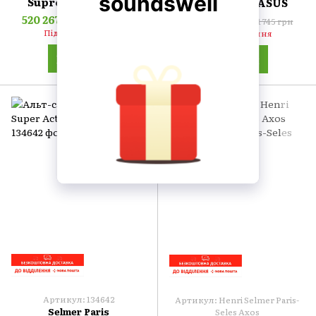
Supreme SE-ASUB
Supreme SE-ASUS
520 267 грн
562 158 грн
547 649 грн
591 745 грн
Під замовлення
Під замовлення
Купити
Купити
Артикул: 134642
Артикул: Henri Selmer Paris-
Selmer Paris
Seles Axos