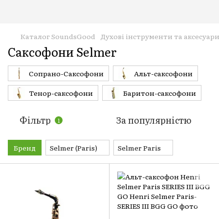
Каталог SoundsGood
Духові інструменти та аксесуар
Саксофони Selmer
Сопрано-Саксофони
Альт-саксофони
Тенор-саксофони
Баритон-саксофони
Фільтр
За популярністю
1
Бренд
Selmer (Paris)
Selmer Paris