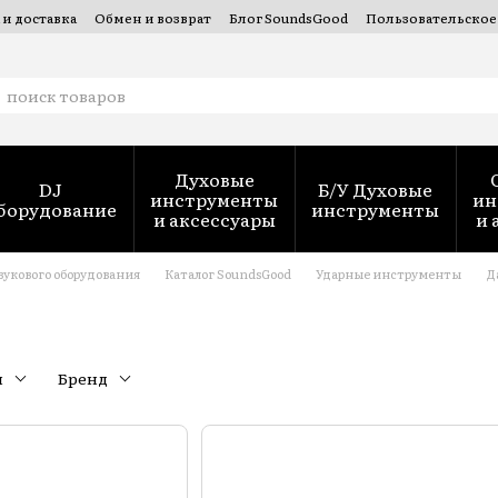
 и доставка
Обмен и возврат
Блог SoundsGood
Пользовательское
 духовых инструментов — SoundsGood Services
Духовые
DJ
Б/У Духовые
инструменты
ин
борудование
инструменты
и аксессуары
и 
вукового оборудования
Каталог SoundsGood
Ударные инструменты
Д
н
Бренд