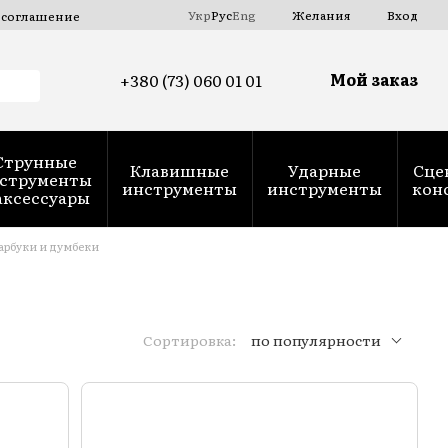
Укр
Рус
Eng
Желания
Вход
 соглашение
Мой заказ
+380 (73) 060 01 01
Струнные
Клавишные
Ударные
Сце
струменты
инструменты
инструменты
кон
аксессуары
арбуки и думбеки
Сортировка:
по популярности