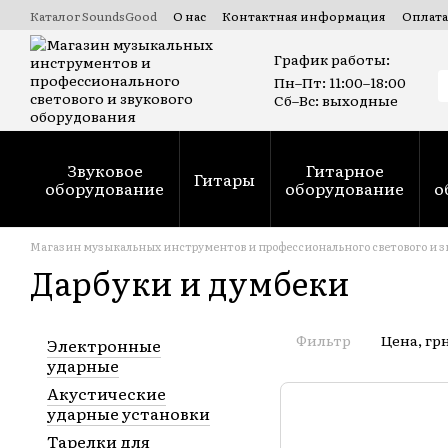
Перейти к основному контенту
Каталог SoundsGood
О нас
Контактная информация
Оплата
Коммерческие и государственные тендеры Prozorro
Ремонт
График работы:
Пн–Пт: 11:00–18:00
Сб–Вс: выходные
Звуковое
Гитарное
Гитары
оборудование
оборудование
о
Магазин музыкальных инструментов и профессионального светового и з
Дарбуки и думбеки
Фильтр
Цена, гр
Электронные
ударные
Акустические
ударные установки
Тарелки для