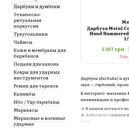
Дарбуки и думбеки
Этническо-
ритуальная
Me
перкуссия
Дарбука Meinl Co
Hand Hammered HE
Треугольники
1/
Чаймсы
5 567 грн
Кожи и мембраны для
барабанов
Под 
Педали для кахона
Ковры для ударных
инструментов
Дарбука (darbuka) и 
звук — глубокий, про
Ремни для тарелок
Калимбы
В интернет-магазине
начинающих и професс
Ибо / Уду барабаны
🎶 В нашем каталоге 
Маракасы
🔥 Действуют
скидки и
Маршевые и военные
цене.
ударные