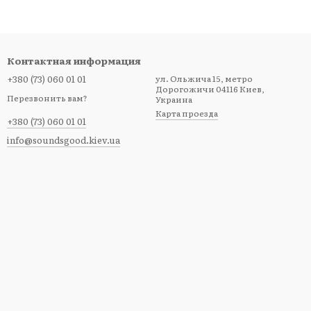
Контактная информация
+380 (73) 060 01 01
ул. Ольжича 15, метро
Дорогожичи 04116 Киев,
Перезвонить вам?
Украина
Карта проезда
+380 (73) 060 01 01
ит выгодно!
info@soundsgood.kiev.ua
d
: