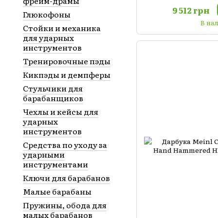
фрейм-драмы
9 512 грн
Глюкофоны
В на
Стойки и механика
для ударных
инструментов
Тренировочные пэды
Кикпэды и демпферы
Стульчики для
барабанщиков
Чехлы и кейсы для
ударных
инструментов
Средства по уходу за
ударными
инструментами
Ключи для барабанов
Малые барабаны
Пружины, обода для
малых барабанов