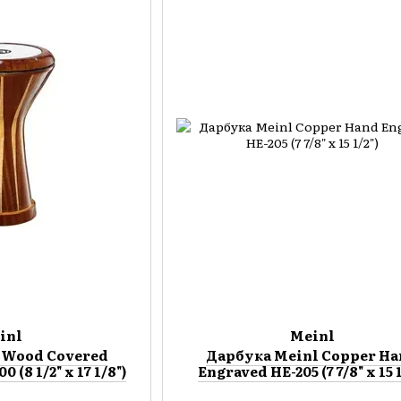
inl
Meinl
 Wood Covered
Дарбука Meinl Copper H
(8 1/2" x 17 1/8")
Engraved HE-205 (7 7/8" x 15 1