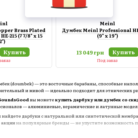
inl
Meinl
pper Brass Plated
Думбек Meinl Professional H
-215 (7 7/8" x 15
(9" x 19")
2")
Купить
Купить
13 049 грн
заказ
Под заказ
думбек (doumbek) — это восточные барабаны, способные нап
нзительный и живой — идеально подходит для этнических р
SoundsGood
вы можете
купить дарбуку или думбек со ски
ионалов — алюминиевые, керамические и латунные модели
вы найдете дарбуки с натуральной или синтетической мемб
 акции
на популярные бренды — не упустите возможность 