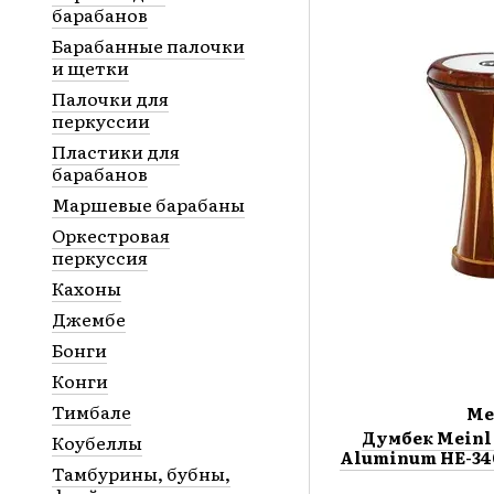
барабанов
Барабанные палочки
и щетки
Палочки для
перкуссии
Пластики для
барабанов
Маршевые барабаны
Оркестровая
перкуссия
Кахоны
Джембе
Бонги
Конги
Тимбале
Me
Думбек Meinl
Коубеллы
Aluminum HE-3400 
Тамбурины, бубны,