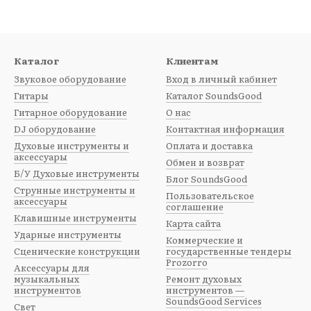
sGood
:
авка от 4000 грн по всей Украине;
 (ПриватБанк и monobank);
Каталог
Клиентам
арантия и консультация специалистов;
Звуковое оборудование
Вход в личный кабинет
льные инструменты;
Гитары
Каталог SoundsGood
ии и сезонные скидки!
Гитарное оборудование
О нас
итм в свою музыку с
SoundsGood
— где каждая покупка звуч
DJ оборудование
Контактная информация
Духовые инструменты и
Оплата и доставка
аксессуары
Обмен и возврат
 скидкой можно купить в официальном магазине
SoundsGoo
Б/У Духовые инструменты
Блог SoundsGood
авка от 4000 грн
Струнные инструменты и
Пользовательское
аксессуары
 (ПриватБанк / monobank)
соглашение
Клавишные инструменты
Карта сайта
арантия
Ударные инструменты
Коммерческие и
Сценические конструкции
государственные тендеры
Prozorro
Аксессуары для
музыкальных
Ремонт духовых
инструментов
инструментов —
SoundsGood Services
Свет