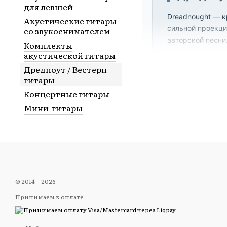
для левшей
Dreadnought — к
Акустические гитары
сильной проекцие
со звукоснимателем
авторской песни
Комплекты
акустической гитары
Дредноут / Вестерн
гитары
Концертные гитары
Dreadnou
Мини-гитары
Конкретная
Dreadnought 
корпуса.
© 2014—2026
Принимаем к оплате
Не Jumbo
Jumbo имеет 