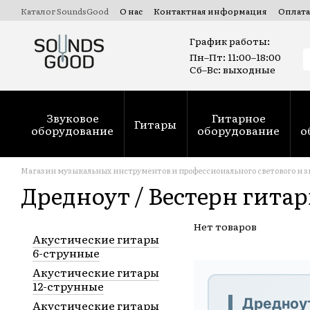
Перейти к основному контенту
Каталог SoundsGood
О нас
Контактная информация
Оплата
Коммерческие и государственные тендеры Prozorro
Ремонт
График работы:
Пн–Пт: 11:00–18:00
Сб–Вс: выходные
Звуковое
Гитарное
Гитары
оборудование
оборудование
о
Магазин музыкальных инструментов и профессионального светового и з
Дредноут / Вестерн гита
Нет товаров
Акустические гитары
6-струнные
Акустические гитары
12-струнные
Дредноут
Акустические гитары