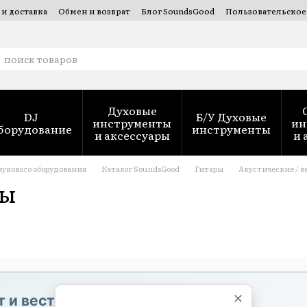
 и доставка
Обмен и возврат
Блог SoundsGood
Пользовательское
 духовых инструментов — SoundsGood Services
Духовые
DJ
Б/У Духовые
инструменты
ин
борудование
инструменты
и аксессуары
и 
вукового оборудования
Каталог SoundsGood
Гитары
Акустические / в
ры
 и вестерн-гитары