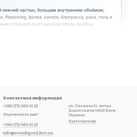
ой нижней частью, большим внутренним объёмом,
latpicking, фолка, кантри, блюграсса, рока, попа и
ание стальной акустической гитары вообще.
Не каждый вестерн —
Dreadnought
ю
GA, OM, Concert, Jumbo и Parlor —
Контактная информация
отдельные формы.
+380 (73) 060 01 01
ул. Ольжича 15, метро
Дорогожичи 04116 Киев,
Перезвонить вам?
Украина
Карта проезда
Проверяйте спецификацию
+380 (73) 060 01 01
Ищите Dreadnought или Traditional
info@soundsgood.kiev.ua