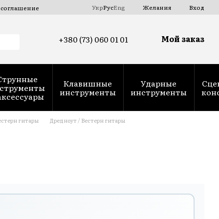
Укр
Рус
Eng
Желания
Вход
 соглашение
Мой заказ
+380 (73) 060 01 01
Струнные
Клавишные
Ударные
Сце
струменты
инструменты
инструменты
кон
аксессуары
естерн гитары
Дредноут / Вестерн гитары