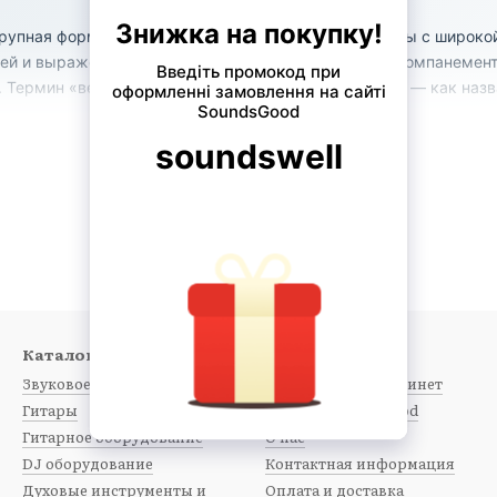
рупная форма корпуса стальной акустической гитары с широк
й и выраженным басом. Она подходит для боя, аккомпанемента, f
. Термин «вестерн-гитара» часто используется шире — как назв
ght и «вестерн»
 форма
Широкий термин
— определённый тип
«Вестерн» часто означает любу
стальную акустику.
Каталог
Клиентам
Звуковое оборудование
Вход в личный кабинет
Гитары
Каталог SoundsGood
Гитарное оборудование
О нас
Не Grand Auditorium
DJ оборудование
Контактная информация
другую геометрию.
GA компактнее и обычно более
Духовые инструменты и
Оплата и доставка