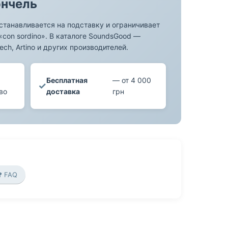
ончель
станавливается на подставку и ограничивает
«con sordino». В каталоге SoundsGood —
ch, Artino и других производителей.
Бесплатная
— от 4 000
✓
во
доставка
грн
❓ FAQ