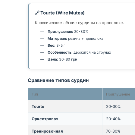
🔗 Tourte (Wire Mutes)
Классические лёгкие сурдины на проволоке.
Приглушение:
20-30%
Материал:
резина + проволока
Вес:
3-5 г
Особенность:
держится на струнах
Цена:
30-80 грн
Сравнение типов сурдин
Тип
Приглушение
Tourte
20-30%
Оркестровая
20-40%
Тренировочная
70-80%