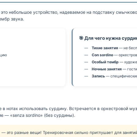
o) — это небольшое устройство, надеваемое на подставку смычко
ембр звука.
🎯 Для чего нужна сурди
Тихие занятия
— не бесп
ацию
Con sordino
— оркестров
Особый тембр
— художе
Ночные занятия
— гости
Запись
— специфический
ие в нотах использовать сурдину. Встречается в оркестровой му
е — «senza sordino» (без сурдины).
— это разные вещи! Тренировочная сильно приглушает для занятий