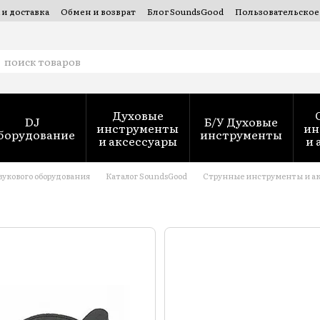
 и доставка
Обмен и возврат
Блог SoundsGood
Пользовательское
 духовых инструментов — SoundsGood Services
Духовые
DJ
Б/У Духовые
инструменты
ин
борудование
инструменты
и аксессуары
и 
вукового оборудования
Каталог SoundsGood
Струнные инструменты и ак