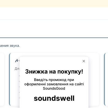
ения звука.
🎶 Оркестровые (Orchestral Mutes)
Для исполнения партий con sordino.
Приглушение:
20-40%
Материал:
резина, дерево, кожа
Вес:
5-20 г
Назначение:
концерты, оркестр
Цена:
30-400 грн