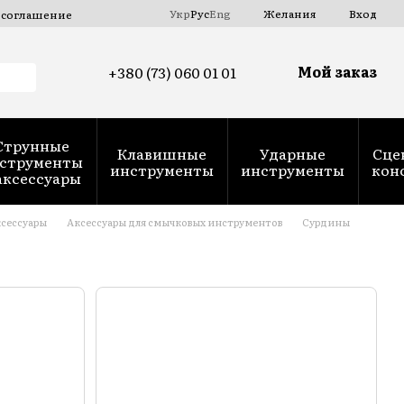
Укр
Рус
Eng
Желания
Вход
 соглашение
Мой заказ
+380 (73) 060 01 01
Струнные
Клавишные
Ударные
Сце
струменты
инструменты
инструменты
кон
аксессуары
сессуары
Аксессуары для смычковых инструментов
Сурдины