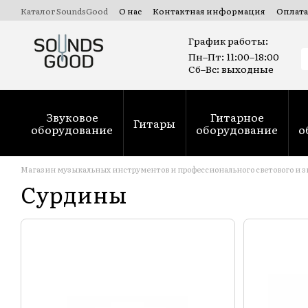
Перейти к основному контенту
Каталог SoundsGood
О нас
Контактная информация
Оплата
Коммерческие и государственные тендеры Prozorro
Ремонт
График работы:
Пн–Пт: 11:00–18:00
Сб–Вс: выходные
Звуковое
Гитарное
Гитары
оборудование
оборудование
о
Магазин музыкальных инструментов и профессионального светового и з
Сурдины