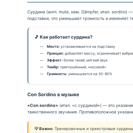
Сурдина (англ. mute, нем. Dämpfer, итал. sordin
подставки, что уменьшает громкость и изменяет т
🎵 Как работает сурдина?
Место:
устанавливается на подставку
Принцип:
добавляет массу, ограничивает вибр
Эффект:
более тихий, мягкий звук
Тембр:
приглушённый, «носовой»
Громкость:
уменьшается на 30-80%
Con Sordino в музыке
«Con sordino»
(итал. «с сурдиной») — это указан
таинственного звучания. Противоположное указани
💡 Важно:
Тренировочные и оркестровые сурдины 