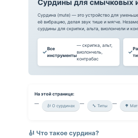
Сурдины для смычковых и
Сурдина (mute) — это устройство для уменьш
её вибрацию, делая звук тише и мягче. Незам
сурдины для скрипки, альта, виолончели и кон
— скрипка, альт,
Все
Ра
✓
✓
виолончель,
инструменты
т
контрабас
На этой странице:
🎻 О сурдинах
🔧 Типы
🌳 Ма
🎻 Что такое сурдина?