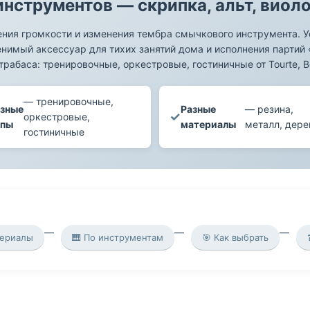
нструментов — скрипка, альт, виол
ения громкости и изменения тембра смычкового инструмента. У
енимый аксессуар для тихих занятий дома и исполнения партий 
трабаса: тренировочные, оркестровые, гостиничные от Tourte, Be
— тренировочные,
зные
Разные
— резина,
✓
оркестровые,
ипы
материалы
металл, дере
гостиничные
териалы
🎹 По инструментам
🎯 Как выбрать