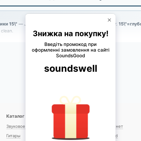
ики 15\"
— JBL, Eminence, Jensen, Celestion, EV, Weber.
15\"=глуб
 clean.
Оплат
ence, Jensen
Бесплатная доставка
📦
💳
Прива
 EV
От 4 000 ₴
monob
ия
Каталог
Клиентам
Легенды
Eminence
Jensen
C
Звуковое оборудование
Вход в личный кабинет
FAQ
SoundsGood
Контакты
Гитары
Каталог SoundsGood