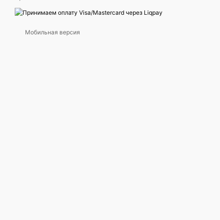
Мобильная версия
🔊 Зачем
📐 Характе
Большой кону
Глубже, объё
«Полнотелый»
jazz, clean bl
👑 Леген