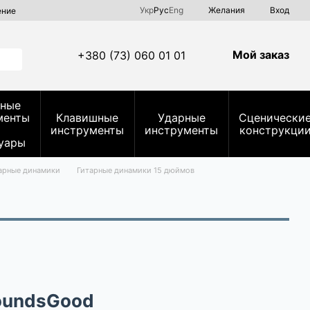
Укр
Рус
Eng
Желания
Вход
ение
Мой заказ
+380 (73) 060 01 01
ные
менты
Клавишные
Ударные
Сценически
инструменты
инструменты
конструкци
уары
арные динамики
Гитарные динамики 15 дюймов
SoundsGood