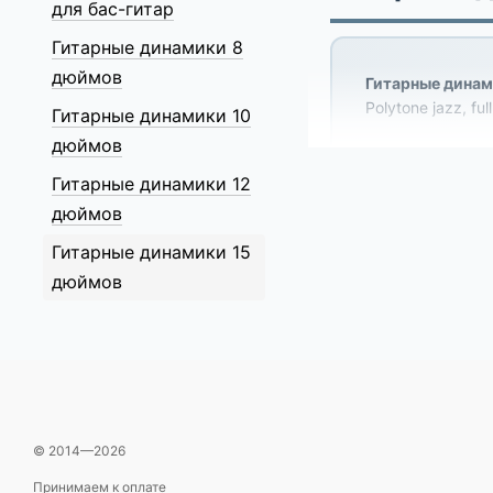
для бас-гитар
Гитарные динамики 8
дюймов
Гитарные динам
Polytone jazz, full
Гитарные динамики 10
дюймов
Гитарные динамики 12
JBL, Emin
🔊
дюймов
Celestion,
Гитарные динамики 15
дюймов
🔗 Навигац
Зачем 15\"
© 2014—2026
Как выбрать
Принимаем к оплате