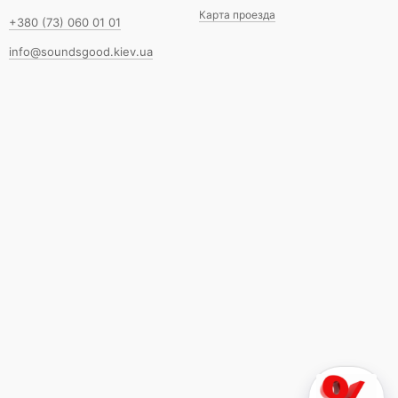
Карта проезда
+380 (73) 060 01 01
info@soundsgood.kiev.ua
📐 История
1950–60-е: JBL D130 в Fender. SRV:
Vibroverb 1×15. Polytone jazz.
Сегодня: нишевый, но магический.