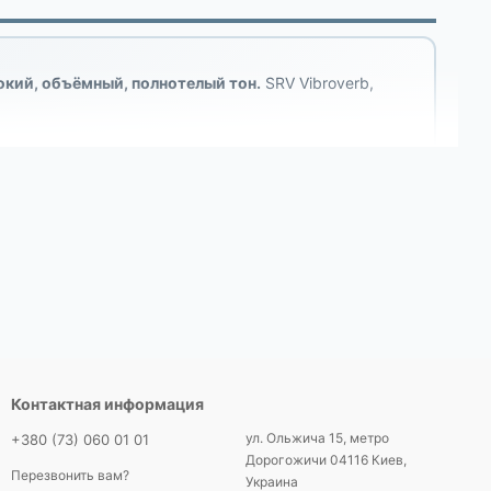
окий, объёмный, полнотелый тон.
SRV Vibroverb,
а частями
Jazz, blues, clean
🎯
тБанк /
SRV, Vibroverb
ank
Контактная информация
elestion/другие
По усилителю
Сравнение
ул. Ольжича 15, метро
+380 (73) 060 01 01
Дорогожичи 04116 Киев,
Перезвонить вам?
Украина