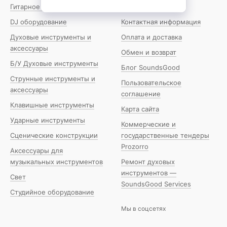
Гитарное оборудование
О нас
DJ оборудование
Контактная информация
Духовые инструменты и
Оплата и доставка
 15\"
аксессуары
Обмен и возврат
Б/У Духовые инструменты
Блог SoundsGood
Струнные инструменты и
Пользовательское
р
📐 15\" vs 12\"
аксессуары
соглашение
с=больше воздуха.
15\": больше низов, теплее,
Клавишные инструменты
Карта сайта
мнее. Больше низов.
объёмнее. 12\": стандарт, чётче,
Ударные инструменты
, «тёплый». Для:
быстрее. 15\"=jazz, SRV blues,
Коммерческие и
ues (SRV), country.
vintage clean. Не для хай-гейн.
Сценические конструкции
государственные тендеры
Prozorro
Аксессуары для
музыкальных инструментов
Ремонт духовых
инструментов —
Свет
SoundsGood Services
Студийное оборудование
ды
Мы в соцсетях