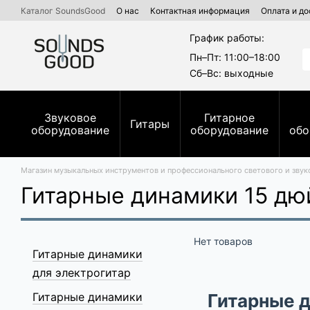
Перейти к основному контенту
Каталог SoundsGood
О нас
Контактная информация
Оплата и до
Коммерческие и государственные тендеры Prozorro
Ремонт духо
График работы:
Пн–Пт: 11:00–18:00
Сб–Вс: выходные
Звуковое
Гитарное
Гитары
оборудование
оборудование
обо
Магазин музыкальных инструментов и профессионального светового и зву
Гитарные динамики 15 д
Нет товаров
Гитарные динамики
для электрогитар
Гитарные динамики
Гитарные 