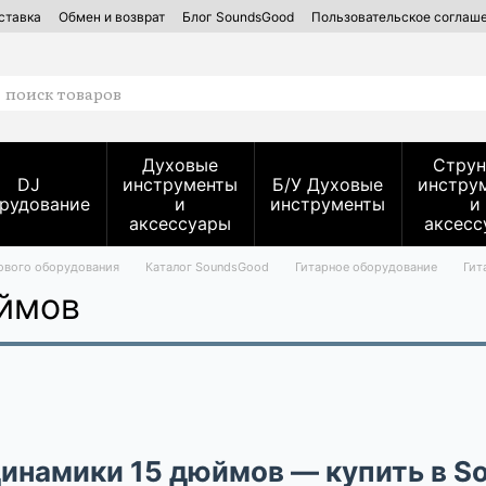
ставка
Обмен и возврат
Блог SoundsGood
Пользовательское соглаш
вых инструментов — SoundsGood Services
Духовые
Струн
DJ
инструменты
Б/У Духовые
инстру
рудование
и
инструменты
и
аксессуары
аксесс
кового оборудования
Каталог SoundsGood
Гитарное оборудование
Гит
юймов
динамики 15 дюймов — купить в 