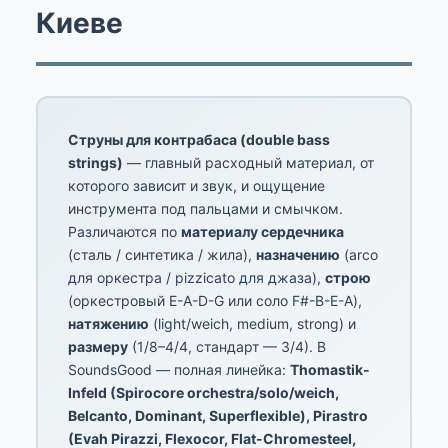
Киеве
Струны для контрабаса (double bass
strings)
— главный расходный материал, от
которого зависит и звук, и ощущение
инструмента под пальцами и смычком.
Различаются по
материалу сердечника
(сталь / синтетика / жила),
назначению
(arco
для оркестра / pizzicato для джаза),
строю
(оркестровый E-A-D-G или соло F#-B-E-A),
натяжению
(light/weich, medium, strong) и
размеру
(1/8–4/4, стандарт — 3/4). В
SoundsGood — полная линейка:
Thomastik-
Infeld (Spirocore orchestra/solo/weich,
Belcanto, Dominant, Superflexible), Pirastro
(Evah Pirazzi, Flexocor, Flat-Chromesteel,