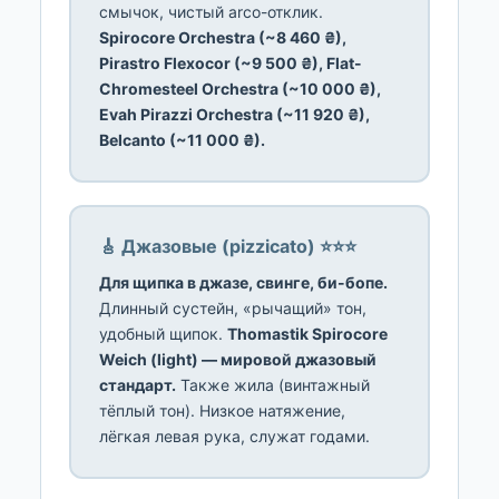
смычок, чистый arco-отклик.
Spirocore Orchestra (~8 460 ₴),
Pirastro Flexocor (~9 500 ₴), Flat-
Chromesteel Orchestra (~10 000 ₴),
Evah Pirazzi Orchestra (~11 920 ₴),
Belcanto (~11 000 ₴).
🎸 Джазовые (pizzicato) ⭐⭐⭐
Для щипка в джазе, свинге, би-бопе.
Длинный сустейн, «рычащий» тон,
удобный щипок.
Thomastik Spirocore
Weich (light) — мировой джазовый
стандарт.
Также жила (винтажный
тёплый тон). Низкое натяжение,
лёгкая левая рука, служат годами.