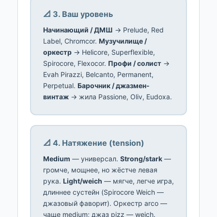
📐 3. Ваш уровень
Начинающий / ДМШ
→ Prelude, Red
Label, Chromcor.
Музучилище /
оркестр
→ Helicore, Superflexible,
Spirocore, Flexocor.
Профи / солист
→
Evah Pirazzi, Belcanto, Permanent,
Perpetual.
Барочник / джазмен-
винтаж
→ жила Passione, Oliv, Eudoxa.
📐 4. Натяжение (tension)
Medium
— универсал.
Strong/stark
—
громче, мощнее, но жёстче левая
рука.
Light/weich
— мягче, легче игра,
длиннее сустейн (Spirocore Weich —
джазовый фаворит). Оркестр arco —
чаще medium; джаз pizz — weich.