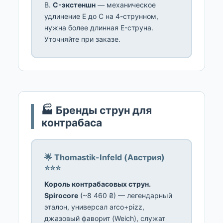
B.
C-экстеншн
— механическое
удлинение E до C на 4-струнном,
нужна более длинная E-струна.
Уточняйте при заказе.
🏭 Бренды струн для
контрабаса
🌟 Thomastik-Infeld (Австрия)
⭐⭐⭐
Король контрабасовых струн.
Spirocore
(~8 460 ₴) — легендарный
эталон, универсал arco+pizz,
джазовый фаворит (Weich), служат