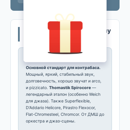
🎵 Типы струн по материалу
сердечника
⚙️ Стальные (steel core) ⭐⭐⭐
Основной стандарт для контрабаса.
Мощный, яркий, стабильный звук,
долговечность, хорошо звучат и arco,
и pizzicato.
Thomastik Spirocore
—
легендарный эталон (особенно Weich
для джаза). Также Superflexible,
D'Addario Helicore, Pirastro Flexocor,
Flat-Chromesteel, Chromcor. От ДМШ до
оркестра и джаз-сцены.