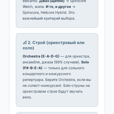
Belcanto.
Джаз (щипок)
→ Spirocore
Weich, жила.
И то, и другое
→
Spirocore, Helicore Hybrid. Это
важнейший критерий выбора.
📐 2. Строй (оркестровый или
соло)
Orchestra (E-A-D-G)
— для оркестра,
ансамбля, джаза (99% случаев).
Solo
(F#-B-E-A)
— только для сольного
концертного и конкурсного
репертуара. Берите Orchestra, если вы
не солист-конкурсант. Solo-струны на
оркестровом строе будут звучать
вяло.