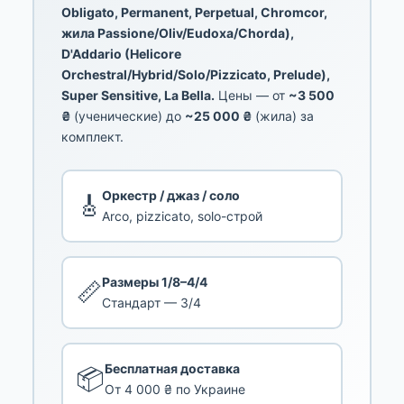
Obligato, Permanent, Perpetual, Chromcor,
жила Passione/Oliv/Eudoxa/Chorda),
D'Addario (Helicore
Orchestral/Hybrid/Solo/Pizzicato, Prelude),
Super Sensitive, La Bella.
Цены — от
~3 500
₴
(ученические) до
~25 000 ₴
(жила) за
комплект.
Оркестр / джаз / соло
🎸
Arco, pizzicato, solo-строй
Размеры 1/8–4/4
📏
Стандарт — 3/4
Бесплатная доставка
📦
От 4 000 ₴ по Украине