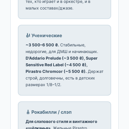
тех, кто играет и в оркестре, и в
малых составах/джазе.
🎻 Ученические
~3 500–6 500 ₴.
Стабильные,
недорогие, для ДМШ и начинающих.
D'Addario Prelude (~3 500 ₴), Super
Sensitive Red Label (~4 500 ₴),
Pirastro Chromcor (~5 500 ₴).
Держат
строй, долговечны, есть в детских
размерах 1/8–1/2.
🎸 Рокабилли / слэп
Для слэпового стиля и винтажного
«щёлканья».
Жильные Pirastro