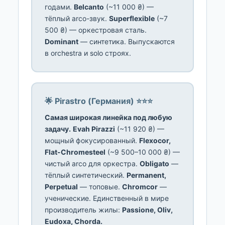
годами.
Belcanto
(~11 000 ₴) —
тёплый arco-звук.
Superflexible
(~7
500 ₴) — оркестровая сталь.
Dominant
— синтетика. Выпускаются
в orchestra и solo строях.
🌟 Pirastro (Германия) ⭐⭐⭐
Самая широкая линейка под любую
задачу.
Evah Pirazzi
(~11 920 ₴) —
мощный фокусированный.
Flexocor,
Flat-Chromesteel
(~9 500–10 000 ₴) —
чистый arco для оркестра.
Obligato
—
тёплый синтетический.
Permanent,
Perpetual
— топовые.
Chromcor
—
ученические. Единственный в мире
производитель жилы:
Passione, Oliv,
Eudoxa, Chorda.