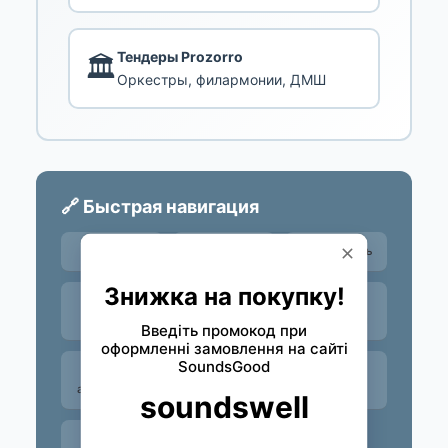
Тендеры Prozorro
🏛️
Оркестры, филармонии, ДМШ
🔗 Быстрая навигация
Типы
Назначение
Как выбрать
Бренды
Под вас
Топ-
комплекты
Строй и
Советы
FAQ
аксессуары
Контакты