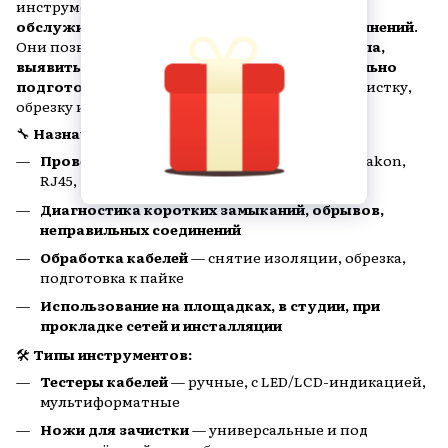
инструменты для
диагностики, монтажа и
обслуживания аудио-, видео- и сетевых соединений
.
Они позволяют
проверить целостность сигнала,
выявить ошибки коммутации и профессионально
подготовить кабель к установке
, включая зачистку,
обрезку и обжим.
🔧
Назначение:
Проверка подключения
: XLR, Jack, RCA, Speakon,
RJ45, MIDI, USB и других
Диагностика коротких замыканий, обрывов,
неправильных соединений
Обработка кабелей
— снятие изоляции, обрезка,
подготовка к пайке
Использование на площадках, в студии, при
прокладке сетей и инсталляции
🛠
Типы инструментов:
Тестеры кабелей
— ручные, с LED/LCD-индикацией,
мультиформатные
Ножи для зачистки
— универсальные и под