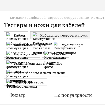
Каталог SoundsGood
Звуковое оборудование
Коммут
Тестеры и ножи для кабелей
Кабель
Кабельные тестеры и ножи
Кабельные хомуты
Мультикоры
Переходники
Разъемы
Удлинители для наушников
Стейдж-боксы и патч-панели
Трансформаторы
Фильтр
По популярности