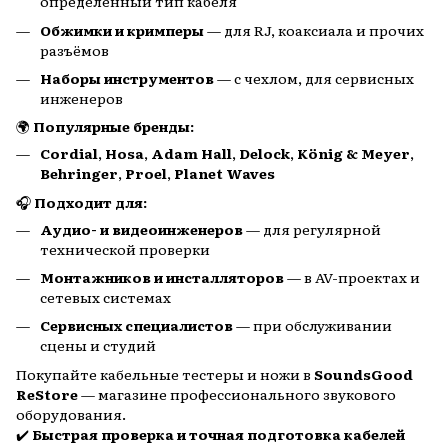
определённый тип кабеля
Обжимки и кримперы
— для RJ, коаксиала и прочих
разъёмов
Наборы инструментов
— с чехлом, для сервисных
инженеров
🌍
Популярные бренды:
Cordial
,
Hosa
,
Adam Hall
,
Delock
,
König & Meyer
,
Behringer
,
Proel
,
Planet Waves
🎧
Подходит для:
Аудио- и видеоинженеров
— для регулярной
технической проверки
Монтажников и инсталляторов
— в AV-проектах и
сетевых системах
Сервисных специалистов
— при обслуживании
сцены и студий
Покупайте кабельные тестеры и ножи в
SoundsGood
ReStore
— магазине профессионального звукового
оборудования.
✔️
Быстрая проверка и точная подготовка кабелей