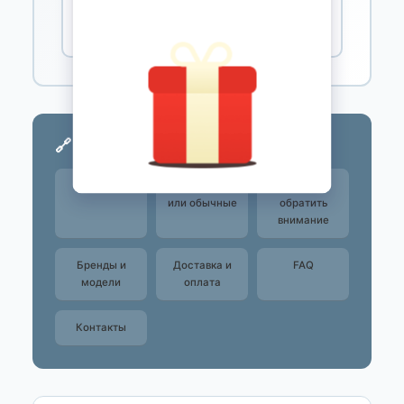
Каркасы-ремни
🎽
Игра в движении
🔗 Быстрая навигация
Типы
Маршевые
На что
или обычные
обратить
внимание
Бренды и
Доставка и
FAQ
модели
оплата
Контакты