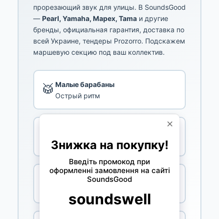
прорезающий звук для улицы. В SoundsGood
—
Pearl, Yamaha, Mapex, Tama
и другие
бренды, официальная гарантия, доставка по
всей Украине, тендеры Prozorro. Подскажем
маршевую секцию под ваш коллектив.
Малые барабаны
🥁
Острый ритм
Теноры
🎵
Квады и квинты
Бас-барабаны
🪘
Низовая линия