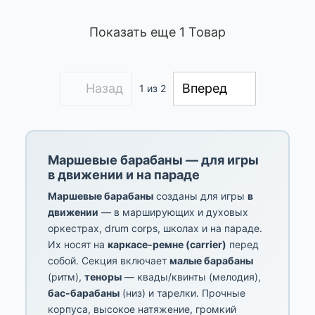
Показать еще 1 Товар
Назад
Вперед
1
из 2
Маршевые барабаны — для игры
в движении и на параде
Маршевые барабаны
созданы для игры
в
движении
— в марширующих и духовых
оркестрах, drum corps, школах и на параде.
Их носят на
каркасе-ремне (carrier)
перед
собой. Секция включает
малые барабаны
(ритм),
теноры
— квады/квинты (мелодия),
бас-барабаны
(низ) и тарелки. Прочные
корпуса, высокое натяжение, громкий