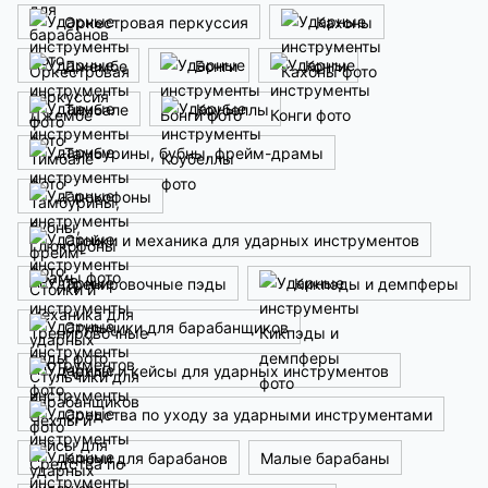
Оркестровая перкуссия
Кахоны
Джембе
Бонги
Конги
Тимбале
Коубеллы
Тамбурины, бубны, фрейм-драмы
Глюкофоны
Стойки и механика для ударных инструментов
Тренировочные пэды
Кикпэды и демпферы
Стульчики для барабанщиков
Чехлы и кейсы для ударных инструментов
Средства по уходу за ударными инструментами
Ключи для барабанов
Малые барабаны