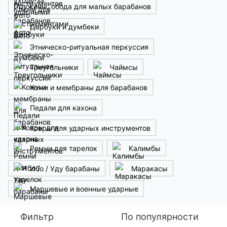
Пружины, обода для малых барабанов
Дарбуки и думбеки
Этническо-ритуальная перкуссия
Треугольники
Чаймсы
Кожи и мембраны для барабанов
Педали для кахона
Ковры для ударных инструментов
Ремни для тарелок
Калимбы
Ибо / Уду барабаны
Маракасы
Маршевые и военные ударные
Фильтр
По популярности