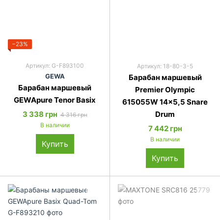
−23%
Артикул: G-F893100
Артикул: 18-80-3-5
GEWA
Барабан маршевый
Барабан маршевый
Premier Olympic
GEWApure Tenor Basix
615055W 14x5,5 Snare
3 338 грн
Drum
4 316 грн
В наличии
7 442 грн
В наличии
Купить
Купить