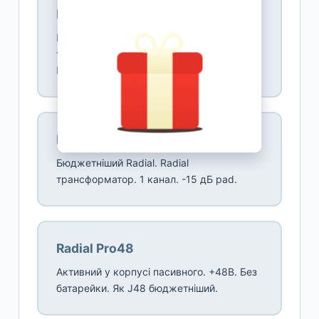
Radial JDI
Преміум пасивний. Jensen JT-DB-E
трансформатор. 1 канал. -15 дБ pad.
Канада. Стандарт студій.
Radial ProDI
Бюджетніший Radial. Radial
трансформатор. 1 канал. -15 дБ pad.
Radial Pro48
Активний у корпусі пасивного. +48В. Без
батарейки. Як J48 бюджетніший.