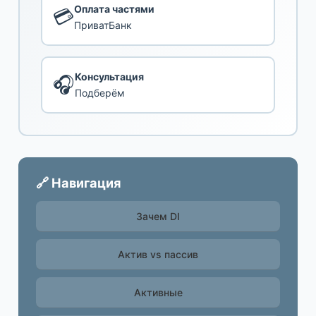
Оплата частями
💳
ПриватБанк
Консультация
🎧
Подберём
🔗 Навигация
Зачем DI
Актив vs пассив
Активные