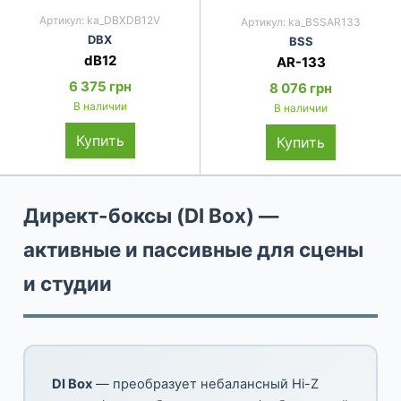
Артикул: ka_DBXDB12V
Артикул: ka_BSSAR133
DBX
BSS
dB12
AR-133
6 375 грн
8 076 грн
В наличии
В наличии
Купить
Купить
Директ-боксы (DI Box) —
активные и пассивные для сцены
и студии
DI Box
— преобразует небалансный Hi-Z