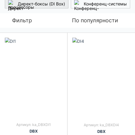
Директ-боксы (DI Box)
Конференц-системы
Фильтр
По популярности
Артикул: ka_DBXDI1
Артикул: ka_DBXDI4
DBX
DBX