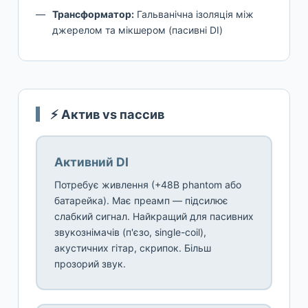
Трансформатор:
Гальванічна ізоляція між
джерелом та мікшером (пасивні DI)
⚡ Актив vs пассив
Активний DI
Потребує живлення (+48В phantom або
батарейка). Має преамп — підсилює
слабкий сигнал. Найкращий для пасивних
звукознімачів (п'єзо, single-coil),
акустичних гітар, скрипок. Більш
прозорий звук.