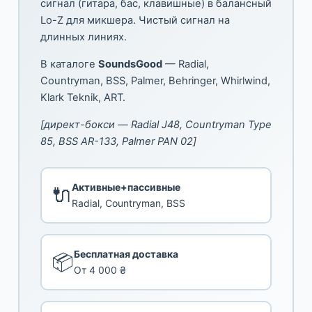
сигнал (гитара, бас, клавишные) в балансный
Lo-Z для микшера. Чистый сигнал на
длинных линиях.
В каталоге
SoundsGood
— Radial,
Countryman, BSS, Palmer, Behringer, Whirlwind,
Klark Teknik, ART.
[директ-бокси — Radial J48, Countryman Type
85, BSS AR-133, Palmer PAN 02]
Активные+пассивные
🔌
Radial, Countryman, BSS
Бесплатная доставка
📦
От 4 000 ₴