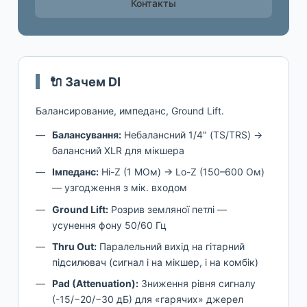
Контакты
🔌 Зачем DI
Балансирование, импеданс, Ground Lift.
Балансування:
Небалансний 1/4" (TS/TRS) →
балансний XLR для мікшера
Імпеданс:
Hi-Z (1 МОм) → Lo-Z (150–600 Ом)
— узгодження з мік. входом
Ground Lift:
Розрив земляної петлі —
усунення фону 50/60 Гц
Thru Out:
Паралельний вихід на гітарний
підсилювач (сигнал і на мікшер, і на комбік)
Pad (Attenuation):
Зниження рівня сигналу
(-15/−20/−30 дБ) для «гарячих» джерел