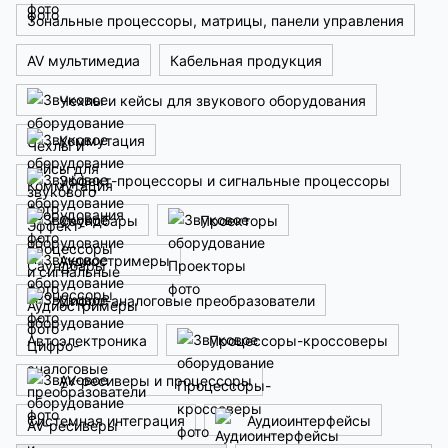
Зональные процессоры, матрицы, панели управления
AV мультимедиа
Кабельная продукция
Чехлы и кейсы для звукового оборудования
Коммутация
Эффект-процессоры и сигнальные процессоры
Саундбары
Проекторы
Аудиостримеры
Цифро-аналоговые преобразователи
Автоэлектроника
Процессоры-кроссоверы
AV-ресиверы и процессоры
Системная интеграция
Аудиоинтерфейсы