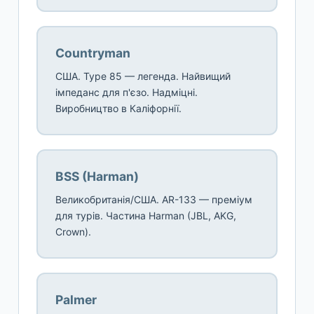
Countryman
США. Type 85 — легенда. Найвищий
імпеданс для п'єзо. Надміцні.
Виробництво в Каліфорнії.
BSS (Harman)
Великобританія/США. AR-133 — преміум
для турів. Частина Harman (JBL, AKG,
Crown).
Palmer