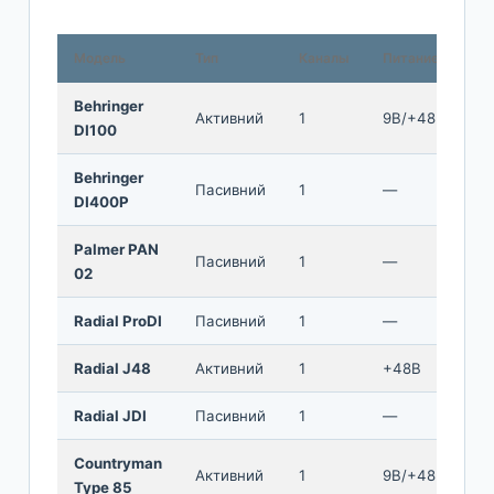
Модель
Тип
Каналы
Питание
Т
Behringer
Активний
1
9В/+48В
—
DI100
Behringer
Пасивний
1
—
С
DI400P
Palmer PAN
Пасивний
1
—
P
02
Radial ProDI
Пасивний
1
—
Ra
Radial J48
Активний
1
+48В
—
Radial JDI
Пасивний
1
—
J
Countryman
Активний
1
9В/+48В
—
Type 85