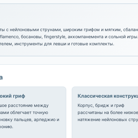
ты с нейлоновыми струнами, широким грифом и мягким, сбала
lamenco, босановы, fingerstyle, аккомпанемента и сольной игр
ателем, инструменты для левши и готовые комплекты.
а
окий гриф
Классическая конструк
шое расстояние между
Корпус, бридж и гриф
нами облегчает точную
рассчитаны на более низко
ановку пальцев, арпеджио и
натяжение нейлоновых стру
фонию.