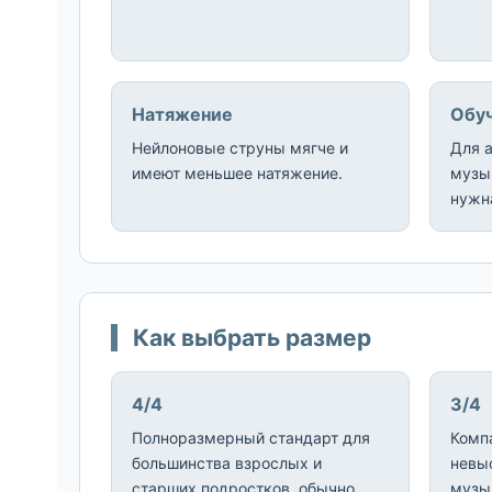
Натяжение
Обу
Нейлоновые струны мягче и
Для 
имеют меньшее натяжение.
музы
нужна
Как выбрать размер
4/4
3/4
Полноразмерный стандарт для
Комп
большинства взрослых и
невы
старших подростков, обычно
музы