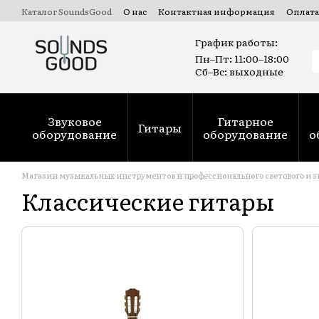
Перейти к основному контенту
Каталог SoundsGood
О нас
Контактная информация
Оплата
Коммерческие и государственные тендеры Prozorro
Ремонт
График работы:
Пн–Пт: 11:00–18:00
Сб–Вс: выходные
Звуковое
Гитарное
Гитары
оборудование
оборудование
о
Магазин музыкальных инструментов и профессионального светового и з
Классические гитары