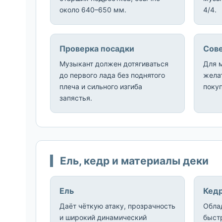
около 640–650 мм.
4/4.
Проверка посадки
Сове
Музыкант должен дотягиваться
Для 
до первого лада без поднятого
желат
плеча и сильного изгиба
покуп
запястья.
Ель, кедр и материалы деки
Ель
Кед
Даёт чёткую атаку, прозрачность
Обла
и широкий динамический
быст