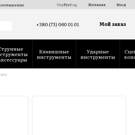
Укр
Рус
Eng
Желания
Вход
 соглашение
Мой заказ
+380 (73) 060 01 01
Струнные
Клавишные
Ударные
Сце
струменты
инструменты
инструменты
кон
аксессуары
тары