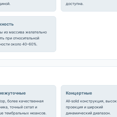
диной.
доступна.
жность
ры из массива желательно
ть при относительной
ности около 40–60%.
межуточные
Концертные
 top, более качественная
All-solid конструкция, высо
ика, точный сетап и
проекция и широкий
ше тембральных нюансов.
динамический диапазон.