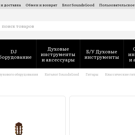
 и доставка
Обмен и возврат
Блог SoundsGood
Пользовательское
 духовых инструментов — SoundsGood Services
Духовые
DJ
Б/У Духовые
инструменты
ин
борудование
инструменты
и аксессуары
и 
вукового оборудования
Каталог SoundsGood
Гитары
Классические ги