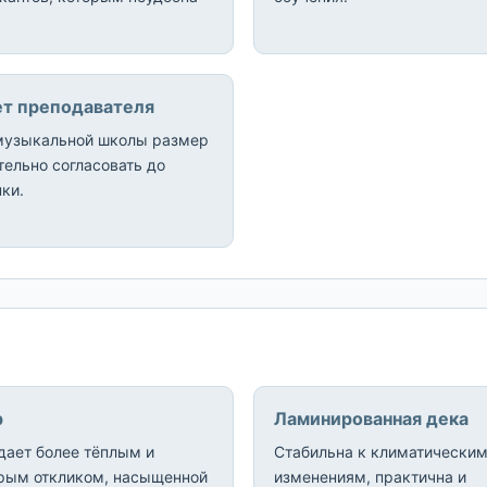
т преподавателя
музыкальной школы размер
ельно согласовать до
ки.
р
Ламинированная дека
дает более тёплым и
Стабильна к климатически
рым откликом, насыщенной
изменениям, практична и