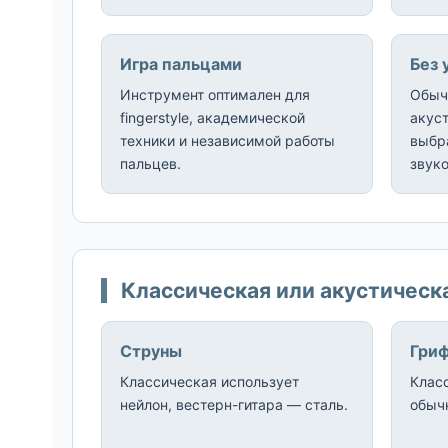
Игра пальцами
Без 
Инструмент оптимален для
Обыч
fingerstyle, академической
акус
техники и независимой работы
выбра
пальцев.
звук
Классическая или акустическ
Струны
Гри
Классическая использует
Клас
нейлон, вестерн-гитара — сталь.
обыч