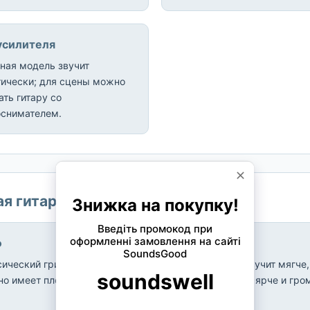
усилителя
ная модель звучит
тически; для сцены можно
ть гитару со
оснимателем.
ая гитара
ф
Тембр
сический гриф шире и
Классическая звучит мягче,
но имеет плоскую накладку.
акустическая — ярче и гро