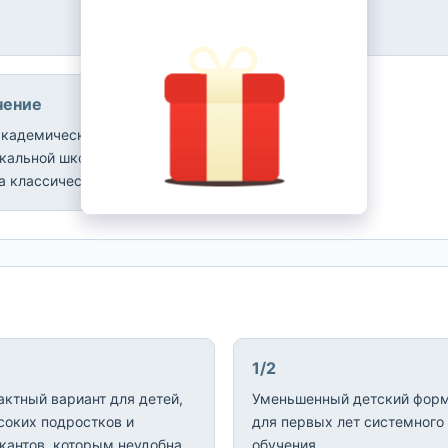
чение
академической программы
кальной школы обычно
 классическая гитара.
1/2
актный вариант для детей,
Уменьшенный детский фор
соких подростков и
для первых лет системного
кантов, которым неудобна
обучения.