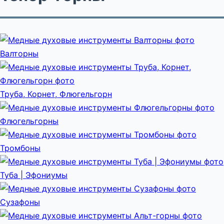
Валторны
Труба, Корнет, Флюгельгорн
Флюгельгорны
Тромбоны
Туба | Эфониумы
Сузафоны