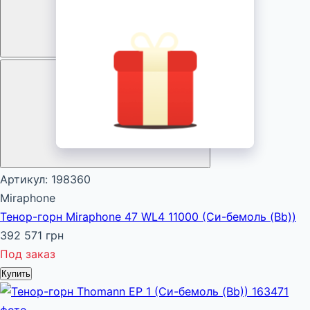
Артикул: 198360
Mira­phone
Тенор-горн Miraphone 47 WL4 11000 (Си-бемоль (Bb))
392 571 грн
Под заказ
Купить