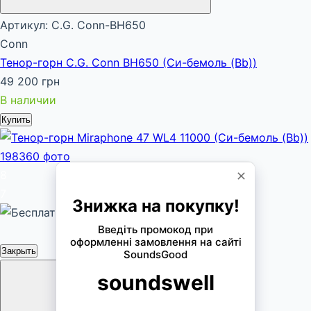
Артикул: C.G. Conn-BH650
Conn
Тенор-горн C.G. Conn BH650 (Си-бемоль (Bb))
49 200 грн
В наличии
Купить
8
7
Закрыть