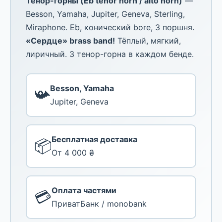
Тенор-горны (Eb tenor horn / alto horn)
—
Besson, Yamaha, Jupiter, Geneva, Sterling,
Miraphone. Eb, конический bore, 3 поршня.
«Сердце» brass band!
Тёплый, мягкий,
лиричный. 3 тенор-горна в каждом бенде.
Besson, Yamaha
📯
Jupiter, Geneva
Бесплатная доставка
📦
От 4 000 ₴
Оплата частями
💳
ПриватБанк / monobank