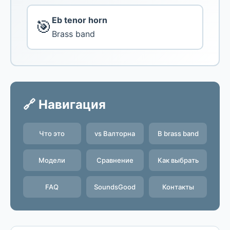
Eb tenor horn
🎯
Brass band
🔗 Навигация
Что это
vs Валторна
В brass band
Модели
Сравнение
Как выбрать
FAQ
SoundsGood
Контакты