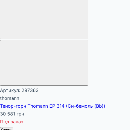
Артикул: 297363
thomann
Тенор-горн Thomann EP 314 (Си-бемоль (Bb))
30 581 грн
Под заказ
Купить