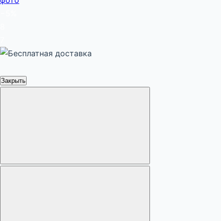
−5%
8
7
Закрыть