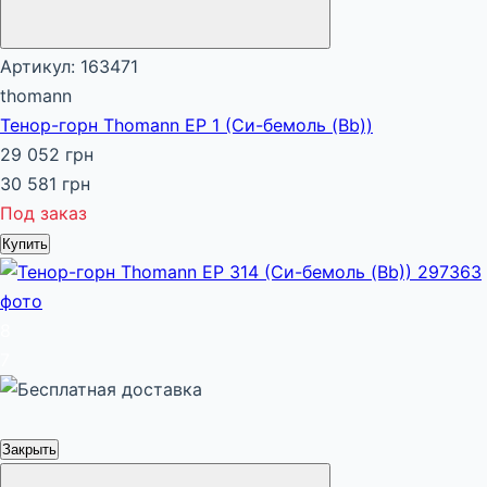
Артикул: 163471
thomann
Тенор-горн Thomann EP 1 (Си-бемоль (Bb))
29 052 грн
30 581 грн
Под заказ
Купить
8
7
Закрыть