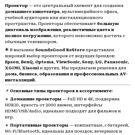
Проектор
— это центральный элемент для создания
домашнего кинотеатра
, мультимедийного офиса,
учебной аудитории или инсталляционного
пространства. Проекторы обеспечивают
большую
диагональ изображения, реалистичные цвета и
полное погружение
, которого невозможно достичь с
обычным телевизором.
🌟 В магазине
SoundsGood ReStore
представлен
широкий выбор проекторов от ведущих брендов:
Epson, BenQ, Optoma, ViewSonic, Sony, LG, Panasonic,
XGIMI, Xiaomi
и других. Мы предлагаем решения для
дома, бизнеса, образования и профессиональных AV-
инсталляций
.
📌
Основные типы проекторов в ассортименте:
🔹
Домашние проекторы
— Full HD и 4K, поддержка
HDR10, яркость от 2000 люмен, интерфейсы
HDMI/USB/Audio, идеально подходят для фильмов и
игр.
🔹
Портативные проекторы
— компактные, с батареей,
Wi-Fi/Bluetooth, идеальны для поездок, вечеринок и