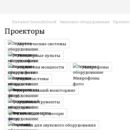
Каталог SoundsGood
Звуковое оборудование
Проект
Проекторы
Акустические системы
Микшерные пульты
Усилители мощности
Микрофоны
Радиосистемы
Персональний моніторинг
Аудиоинструменты
Сигнальні процесори
Стойки для звукового оборудования