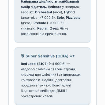
Найкраща ціна/якість і найбільший
вибір під стиль.
Helicore
у чотирьох
версіях:
Orchestral
(arco),
Hybrid
(arco+pizz, ~7 000 ₴),
Solo
,
Pizzicato
(джаз).
Prelude
(~3 500 ₴) —
учнівські.
Kaplan, Zyex.
Чітке
розділення під призначення.
🌟 Super Sensitive (США) ⭐⭐
Red Label (8107)
(~4 500 ₴) —
недорогі стабільні сталеві струни,
класика для шкільних і студентських
контрабасів. Надійні, довговічні,
прощають техніку. Популярний
бюджетний вибір для ДМШ і
оркестрових класів.