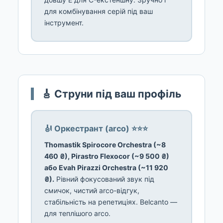
для комбінування серій під ваш
інструмент.
🎸 Струни під ваш профіль
🎻 Оркестрант (arco) ⭐⭐⭐
Thomastik Spirocore Orchestra (~8
460 ₴), Pirastro Flexocor (~9 500 ₴)
або Evah Pirazzi Orchestra (~11 920
₴).
Рівний фокусований звук під
смичок, чистий arco-відгук,
стабільність на репетиціях. Belcanto —
для теплішого arco.