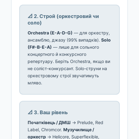
📐 2. Строй (оркестровий чи
соло)
Orchestra (E-A-D-G)
— для оркестру,
ансамблю, джазу (99% випадків).
Solo
(F#-B-E-A)
— лише для сольного
концертного й конкурсного
репертуару. Беріть Orchestra, якщо ви
не соліст-конкурсант. Solo-струни на
оркестровому строї звучатимуть
мляво.
📐 3. Ваш рівень
Початківець / ДМШ
→ Prelude, Red
Label, Chromcor.
Музучилище /
оркестр
→ Helicore, Superflexible,