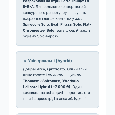
Розраховані на стрій на тон вище: F#-
B-E-A.
Для сольного концертного й
конкурсного репертуару — звучать
яскравіше і легше «летять» у зал.
Spirocore Solo, Evah Pirazzi Solo, Flat-
Chromesteel Solo.
Багато серій мають
окрему Solo-версію.
🎸 Універсальні (hybrid)
Добре і arco, і pizzicato.
Оптимальні,
якщо граєте і смичком, і щипком.
Thomastik Spirocore, D'Addario
Helicore Hybrid (~7 000 ₴).
Один
комплект на всі задачі — для тих, хто
грає і в оркестрі, і в ансамблі/джазі.