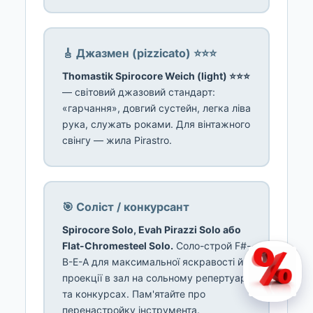
🎸 Джазмен (pizzicato) ⭐⭐⭐
Thomastik Spirocore Weich (light) ⭐⭐⭐
— світовий джазовий стандарт:
«гарчання», довгий сустейн, легка ліва
рука, служать роками. Для вінтажного
свінгу — жила Pirastro.
🎯 Соліст / конкурсант
Spirocore Solo, Evah Pirazzi Solo або
Flat-Chromesteel Solo.
Соло-строй F#-
B-E-A для максимальної яскравості й
проекції в зал на сольному репертуарі
та конкурсах. Пам'ятайте про
перенастройку інструмента.