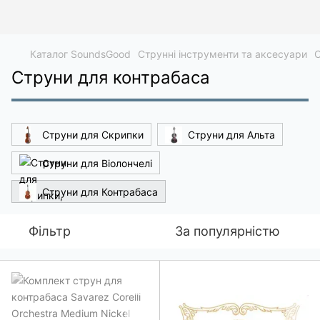
Каталог SoundsGood
Струнні інструменти та аксесуари
С
Струни для контрабаса
Струни для Скрипки
Струни для Альта
Струни для Віолончелі
Струни для Контрабаса
Фільтр
За популярністю