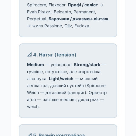
Spirocore, Flexocor.
Профі / соліст
→
Evah Pirazzi, Belcanto, Permanent,
Perpetual.
Барочник / джазмен-вінтаж
→ жила Passione, Oliv, Eudoxa.
📐 4. Натяг (tension)
Medium
— універсал.
Strong/stark
—
гучніше, потужніше, але жорсткіша
ліва рука.
Light/weich
— м'якший,
легша гра, довший сустейн (Spirocore
Weich — джазовий фаворит). Оркестр
arco — частіше medium; джаз pizz —
weich.
📐 5. Розмір контрабаса