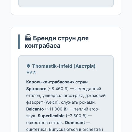
🏭 Бренди струн для
контрабаса
🌟 Thomastik-Infeld (Австрія)
⭐⭐⭐
Король контрабасових струн.
Spirocore
(~8 460 ₴) — легендарний
еталон, універсал arco+pizz, джазовий
фаворит (Weich), служать роками.
Belcanto
(~11 000 ₴) — теплий arco-
звук.
Superflexible
(~7 500 ₴) —
оркестрова сталь.
Dominant
—
синтетика. Випускаються в orchestra і