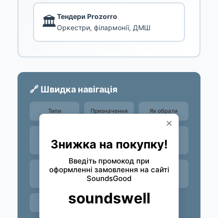
Тендери Prozorro
🏛️
Оркестри, філармонії, ДМШ
🔗 Швидка навігація
Типи
Призначення
Як обрати
Бренди
Під вас
Топ-
комплекти
Строй та
Поради
FAQ
аксесуари
Контакти