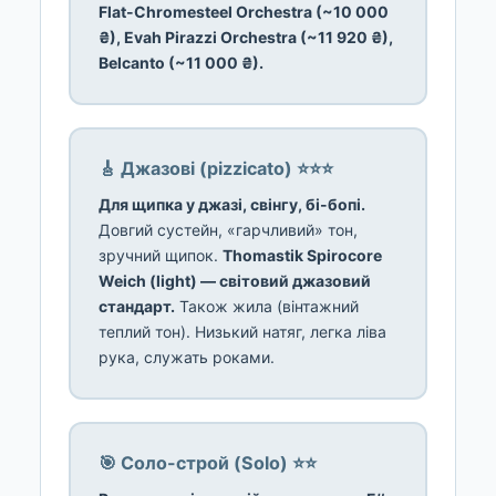
Flat-Chromesteel Orchestra (~10 000
₴), Evah Pirazzi Orchestra (~11 920 ₴),
Belcanto (~11 000 ₴).
🎸 Джазові (pizzicato) ⭐⭐⭐
Для щипка у джазі, свінгу, бі-бопі.
Довгий сустейн, «гарчливий» тон,
зручний щипок.
Thomastik Spirocore
Weich (light) — світовий джазовий
стандарт.
Також жила (вінтажний
теплий тон). Низький натяг, легка ліва
рука, служать роками.
🎯 Соло-строй (Solo) ⭐⭐