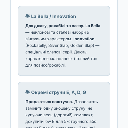
🌟 La Bella / Innovation
Для джазу, рокабілі та слепу.
La Bella
— нейлонові та сталеві набори з
вінтажним характером.
Innovation
(Rockabilly, Silver Slap, Golden Slap) —
спеціальні слепові серії. Дають
характерне «клацання» і теплий тон
для псайко/рокабілі.
🌟 Окремі струни E, A, D, G
Продаються поштучно.
Дозволяють
замінити одну зношену струну, не
купуючи весь (дорогий) комплект,
докупити low B для 5-струнного або
довшу E для C-екстеншну. Зручно і