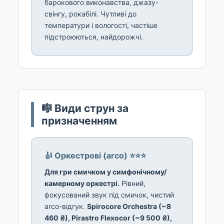
барокового виконавства, джазу-
свінгу, рокабілі. Чутливі до
температури і вологості, частіше
підстроюються, найдорожчі.
🎼 Види струн за
призначенням
🎻 Оркестрові (arco) ⭐⭐⭐
Для гри смичком у симфонічному/
камерному оркестрі.
Рівний,
фокусований звук під смичок, чистий
arco-відгук.
Spirocore Orchestra (~8
460 ₴), Pirastro Flexocor (~9 500 ₴),