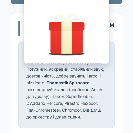
🎵 Типи струн за матеріалом
серцевини
⚙️ Сталеві (steel core) ⭐⭐⭐
Основний стандарт для контрабаса.
Потужний, яскравий, стабільний звук,
довговічність, добре звучать і arco, і
pizzicato.
Thomastik Spirocore
—
легендарний еталон (особливо Weich
для джазу). Також Superflexible,
D'Addario Helicore, Pirastro Flexocor,
Flat-Chromesteel, Chromcor. Від ДМШ
до оркестру і джаз-сцени.