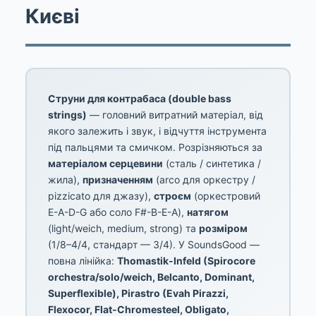
Києві
Струни для контрабаса (double bass
strings)
— головний витратний матеріал, від
якого залежить і звук, і відчуття інструмента
під пальцями та смичком. Розрізняються за
матеріалом серцевини
(сталь / синтетика /
жила),
призначенням
(arco для оркестру /
pizzicato для джазу),
строєм
(оркестровий
E-A-D-G або соло F#-B-E-A),
натягом
(light/weich, medium, strong) та
розміром
(1/8–4/4, стандарт — 3/4). У SoundsGood —
повна лінійка:
Thomastik-Infeld (Spirocore
orchestra/solo/weich, Belcanto, Dominant,
Superflexible), Pirastro (Evah Pirazzi,
Flexocor, Flat-Chromesteel, Obligato,