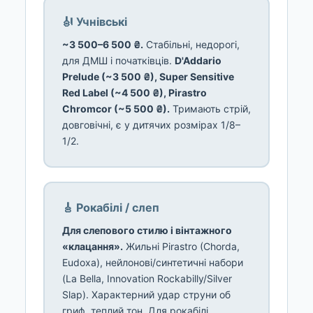
🎻 Учнівські
~3 500–6 500 ₴.
Стабільні, недорогі,
для ДМШ і початківців.
D'Addario
Prelude (~3 500 ₴), Super Sensitive
Red Label (~4 500 ₴), Pirastro
Chromcor (~5 500 ₴).
Тримають стрій,
довговічні, є у дитячих розмірах 1/8–
1/2.
🎸 Рокабілі / слеп
Для слепового стилю і вінтажного
«клацання».
Жильні Pirastro (Chorda,
Eudoxa), нейлонові/синтетичні набори
(La Bella, Innovation Rockabilly/Silver
Slap). Характерний удар струни об
гриф, теплий тон. Для рокабілі,