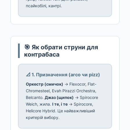
псайкобілі, кантрі.
🎯 Як обрати струни для
контрабаса
📐 1. Призначення (arco чи pizz)
Оркестр (смичок)
→ Flexocor, Flat-
Chromesteel, Evah Pirazzi Orchestra,
Belcanto.
Джаз (щипок)
→ Spirocore
Weich, жила.
І те, і те
→ Spirocore,
Helicore Hybrid. Це найважливіший
критерій вибору.