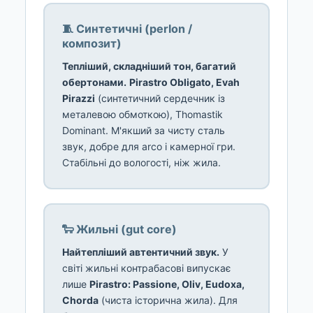
🧵 Синтетичні (perlon /
композит)
Тепліший, складніший тон, багатий
обертонами.
Pirastro Obligato, Evah
Pirazzi
(синтетичний сердечник із
металевою обмоткою), Thomastik
Dominant. М'якший за чисту сталь
звук, добре для arco і камерної гри.
Стабільні до вологості, ніж жила.
🐑 Жильні (gut core)
Найтепліший автентичний звук.
У
світі жильні контрабасові випускає
лише
Pirastro: Passione, Oliv, Eudoxa,
Chorda
(чиста історична жила). Для