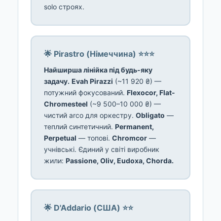
solo строях.
🌟 Pirastro (Німеччина) ⭐⭐⭐
Найширша лінійка під будь-яку
задачу.
Evah Pirazzi
(~11 920 ₴) —
потужний фокусований.
Flexocor, Flat-
Chromesteel
(~9 500–10 000 ₴) —
чистий arco для оркестру.
Obligato
—
теплий синтетичний.
Permanent,
Perpetual
— топові.
Chromcor
—
учнівські. Єдиний у світі виробник
жили:
Passione, Oliv, Eudoxa, Chorda.
🌟 D'Addario (США) ⭐⭐