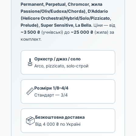
Permanent, Perpetual, Chromcor, жила
Passione/Oliv/Eudoxa/Chorda), D'Addario
(Helicore Orchestral/Hybrid/Solo/Pizzicato,
Prelude), Super Sensitive, La Bella.
Ціни — від
~3 500 ₴
(учнівські) до
~25 000 ₴
(жила) за
комплект.
Оркестр / джаз / соло
🎸
Arco, pizzicato, solo-строй
Розміри 1/8–4/4
📏
Стандарт — 3/4
Безкоштовна доставка
📦
Від 4 000 ₴ по Україні