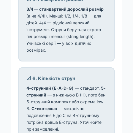
3/4 — стандартний дорослий розмір
(а не 4/4!). Менші: 1/2, 1/4, 1/8 — для
дітей. 4/4 — рідкісний великий
інструмент. Струни беруться строго
під розмір і mensur (string length).
Учнівські серії — у всіх дитячих
розмірах.
📐 6. Кількість струн
4-струнний (E-A-D-G)
— стандарт.
5-
струнний
— з нижньою B (H), потрібен
5-струнний комплект або окрема low
B.
C-екстеншн
— механічне
подовження E до C на 4-струнному,
потрібна довша E-струна. Уточнюйте
при замовленні.