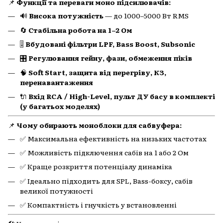
📌
Функції та переваги моно підсилювачів:
🔊
Висока потужність
— до 1000–5000 Вт RMS
🔄
Стабільна робота на 1–2 Ом
🎚
Вбудовані фільтри LPF, Bass Boost, Subsonic
🎛
Регулювання гейну, фази, обмеження піків
🧠
Soft Start, защита від перегріву, КЗ,
перенавантаження
🔌
Вхід RCA / High-Level, пульт ДУ басу в комплекті
(у багатьох моделях)
📌
Чому обирають моноблоки для сабвуфера:
✅ Максимальна ефективність на низьких частотах
✅ Можливість підключення сабів на 1 або 2 Ом
✅ Краще розкриття потенціалу динаміка
✅ Ідеально підходить для SPL, Bass-боксу, сабів
великої потужності
✅ Компактність і гнучкість у встановленні