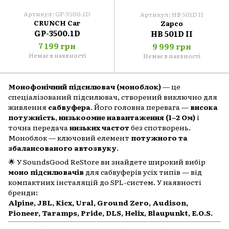
Артикул: GP-3500.1D
Артикул: HB 501D II
CRUNCH Car
Zapco
GP-3500.1D
HB 501D II
7 199 грн
9 999 грн
Немає в наявності
Немає в наявності
Монофонічний підсилювач (моноблок)
— це
спеціалізований підсилювач, створений виключно для
живлення
сабвуфера
. Його головна перевага —
висока
потужність
,
низькоомне навантаження (1–2 Ом)
і
точна передача
низьких частот
без спотворень.
Моноблок — ключовий елемент
потужного та
збалансованого автозвуку
.
🌟 У SoundsGood ReStore ви знайдете широкий вибір
моно підсилювачів
для сабвуферів усіх типів — від
компактних інсталяцій до SPL-систем. У наявності
бренди:
Alpine, JBL, Kicx, Ural, Ground Zero, Audison,
Pioneer, Taramps, Pride, DLS, Helix, Blaupunkt, E.O.S.