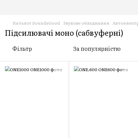
Каталог SoundsGood
Звукове обладнання
Автоелект
Підсилювачі моно (сабвуферні)
Фільтр
За популярністю