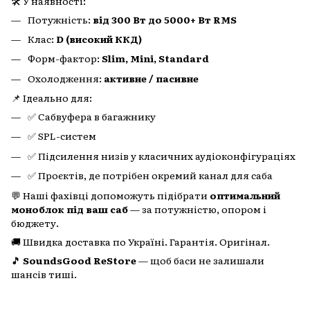
🛠️ У наявності:
Потужність:
від 300 Вт до 5000+ Вт RMS
Клас:
D (високий ККД)
Форм-фактор:
Slim, Mini, Standard
Охолодження:
активне / пасивне
📌 Ідеально для:
✅ Сабвуфера в багажнику
✅ SPL-систем
✅ Підсилення низів у класичних аудіоконфігураціях
✅ Проєктів, де потрібен окремий канал для саба
💬 Наші фахівці допоможуть підібрати
оптимальний
моноблок під ваш саб
— за потужністю, опором і
бюджету.
🚚 Швидка доставка по Україні. Гарантія. Оригінал.
🎵
SoundsGood ReStore
— щоб баси не залишали
шансів тиші.