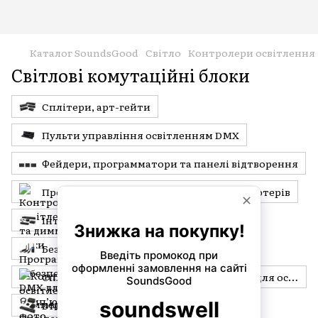
Каталог SoundsGood
Світло
Контролери освітлення
Світлові комутаційні блоки
Сплітери, арт-гейти
Пульти управління освітленням DMX
Фейдери, программатори та панелі відтворення
Програмне забезпечення DMX для комп’ютерів
Інтерфейси та вузли для освітлення
Безпровідне DMX обладнання
Сплітери, мерджери та мультиплексори для освітлення
DMX рекордери