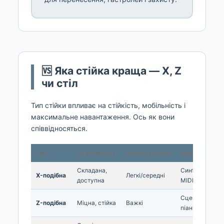
🆚 Яка стійка краща — X, Z
чи стіл
Тип стійки впливає на стійкість, мобільність і
максимальне навантаження. Ось як вони
співвідносяться.
Тип
Особливості
Навантаження
Для кого
Складана,
Синтезатори,
X-подібна
Легкі/середні
доступна
MIDI
Сценічні
Z-подібна
Міцна, стійка
Важкі
піаніно