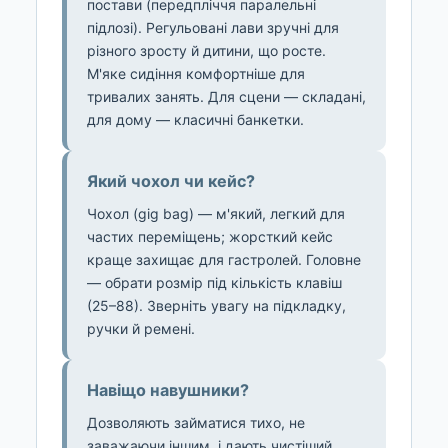
постави (передпліччя паралельні
підлозі). Регульовані лави зручні для
різного зросту й дитини, що росте.
М'яке сидіння комфортніше для
тривалих занять. Для сцени — складані,
для дому — класичні банкетки.
Який чохол чи кейс?
Чохол (gig bag) — м'який, легкий для
частих переміщень; жорсткий кейс
краще захищає для гастролей. Головне
— обрати розмір під кількість клавіш
(25–88). Зверніть увагу на підкладку,
ручки й ремені.
Навіщо навушники?
Дозволяють займатися тихо, не
заважаючи іншим, і дають чистіший