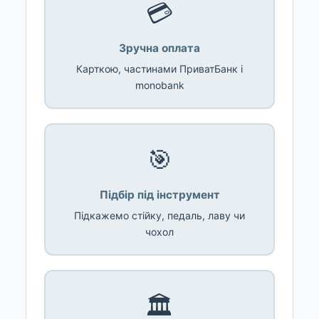
💳
Зручна оплата
Карткою, частинами ПриватБанк і
monobank
🎯
Підбір під інструмент
Підкажемо стійку, педаль, лаву чи
чохол
🏛️