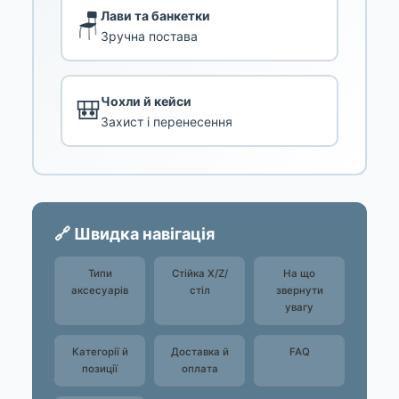
Лави та банкетки
🪑
Зручна постава
Чохли й кейси
🎒
Захист і перенесення
🔗 Швидка навігація
Типи
Стійка X/Z/
На що
аксесуарів
стіл
звернути
увагу
Категорії й
Доставка й
FAQ
позиції
оплата