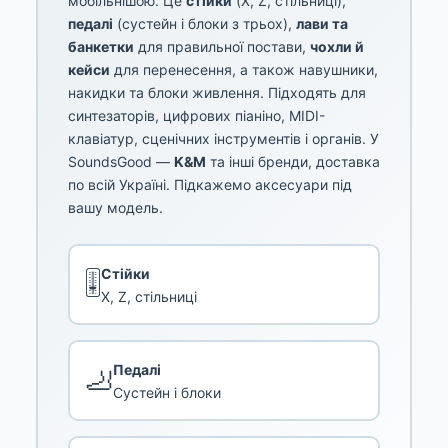
мобільнішою. Це
стійки
(X, Z, стільниці),
педалі
(сустейн і блоки з трьох),
лави та
банкетки
для правильної постави,
чохли й
кейси
для перенесення, а також навушники,
накидки та блоки живлення. Підходять для
синтезаторів, цифрових піаніно, MIDI-
клавіатур, сценічних інструментів і органів. У
SoundsGood —
K&M
та інші бренди, доставка
по всій Україні. Підкажемо аксесуари під
вашу модель.
Стійки
🎚️
X, Z, стільниці
Педалі
🦶
Сустейн і блоки