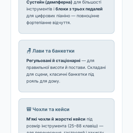
Сустейн (демпферна)
для більшості
інструментів і
блоки з трьох педалей
для цифрових піаніно — повноцінне
фортепіанне відчуття.
🪑 Лави та банкетки
Регульовані й стаціонарні
— для
правильної висоти й постави. Складані
для сцени, класичні банкетки під
рояль для дому.
🎒 Чохли та кейси
М'які чохли й жорсткі кейси
під
розмір інструмента (25–88 клавіш) —
для перенесення, гастролей і захисту.