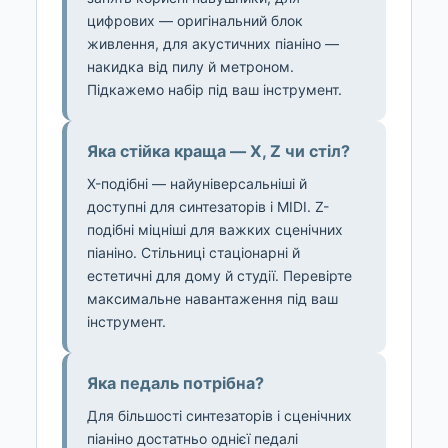
цифрових — оригінальний блок
живлення, для акустичних піаніно —
накидка від пилу й метроном.
Підкажемо набір під ваш інструмент.
Яка стійка краща — X, Z чи стіл?
X-подібні — найуніверсальніші й
доступні для синтезаторів і MIDI. Z-
подібні міцніші для важких сценічних
піаніно. Стільниці стаціонарні й
естетичні для дому й студії. Перевірте
максимальне навантаження під ваш
інструмент.
Яка педаль потрібна?
Для більшості синтезаторів і сценічних
піаніно достатньо однієї педалі