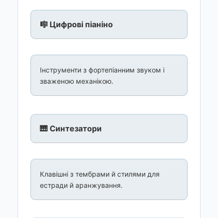
🎼 Цифрові піаніно
Інструменти з фортепіанним звуком і
зваженою механікою.
🎹 Синтезатори
Клавішні з тембрами й стилями для
естради й аранжування.