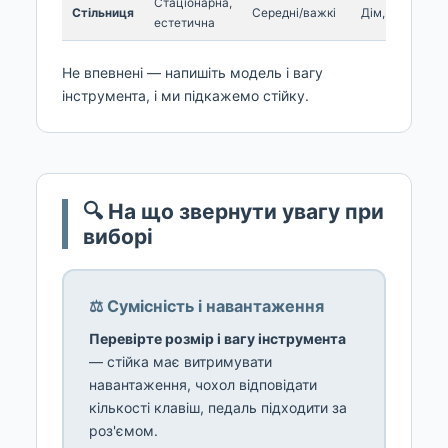
Стаціонарна,
Стільниця
Середні/важкі
Дім, студія
естетична
Не впевнені — напишіть модель і вагу
інструмента, і ми підкажемо стійку.
🔍 На що звернути увагу при
виборі
⚖️ Сумісність і навантаження
Перевірте розмір і вагу інструмента
— стійка має витримувати
навантаження, чохол відповідати
кількості клавіш, педаль підходити за
роз'ємом.