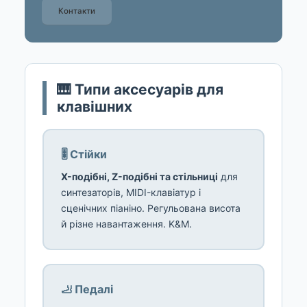
Контакти
🎹 Типи аксесуарів для
клавішних
🎚️ Стійки
X-подібні, Z-подібні та стільниці
для
синтезаторів, MIDI-клавіатур і
сценічних піаніно. Регульована висота
й різне навантаження. K&M.
🦶 Педалі