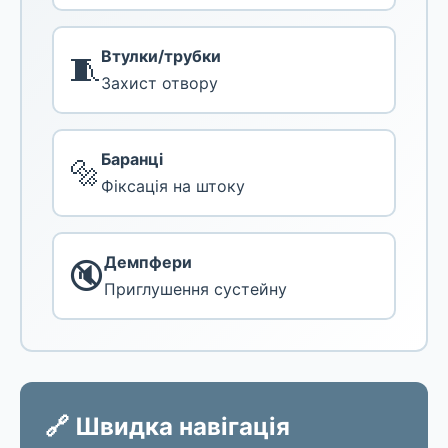
Втулки/трубки
🧵
Захист отвору
Баранці
🔩
Фіксація на штоку
Демпфери
🔇
Приглушення сустейну
🔗 Швидка навігація