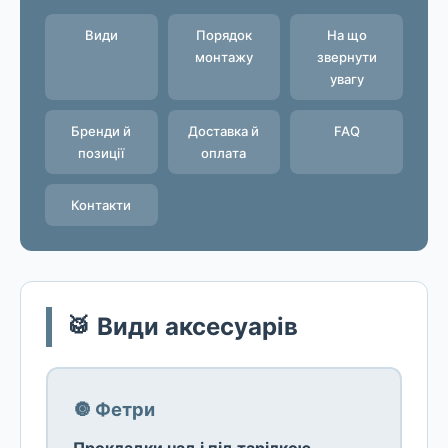
Види
Порядок
На що
монтажу
звернути
увагу
Бренди й
Доставка й
FAQ
позиції
оплата
Контакти
🥁 Види аксесуарів
🔘 Фетри