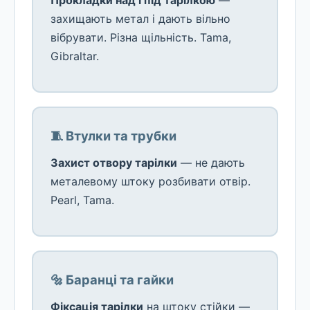
Прокладки над і під тарілкою
—
захищають метал і дають вільно
вібрувати. Різна щільність. Tama,
Gibraltar.
🧵 Втулки та трубки
Захист отвору тарілки
— не дають
металевому штоку розбивати отвір.
Pearl, Tama.
🔩 Баранці та гайки
Фіксація тарілки
на штоку стійки —