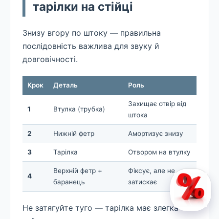
тарілки на стійці
Знизу вгору по штоку — правильна
послідовність важлива для звуку й
довговічності.
Крок
Деталь
Роль
Захищає отвір від
1
Втулка (трубка)
штока
2
Нижній фетр
Амортизує знизу
3
Тарілка
Отвором на втулку
Верхній фетр +
Фіксує, але не
4
баранець
затискає
Не затягуйте туго — тарілка має злегка