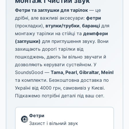
монтаж і чистий звук
Фетри та заглушки для тарілок
— це
дрібні, але важливі аксесуари:
фетри
(прокладки),
втулки/трубки
,
баранці
для
монтажу тарілки на стійці та
демпфери
(заглушки)
для приглушення звуку. Вони
захищають дорогі тарілки від
пошкоджень, дають їм вільно звучати й
дозволяють керувати сустейном. У
SoundsGood —
Tama, Pearl, Gibraltar, Meinl
та комплекти. Безкоштовна доставка по
Україні від 4000 грн, самовивіз у Києві.
Підкажемо потрібні деталі під ваш сет.
Фетри
🔘
Захист і вільний звук