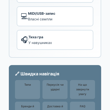
MIDI/USB-запис
💻
Власні семпли
Тиха гра
🎧
У навушниках
🔗 Швидка навігація
Типи
Перкусія чи
На що
ударні
звернути
увагу
Бренди й
Доставка й
FAQ