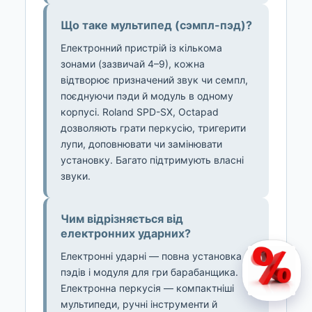
Що таке мультипед (сэмпл-пэд)?
Електронний пристрій із кількома
зонами (зазвичай 4–9), кожна
відтворює призначений звук чи семпл,
поєднуючи пэди й модуль в одному
корпусі. Roland SPD-SX, Octapad
дозволяють грати перкусію, тригерити
лупи, доповнювати чи замінювати
установку. Багато підтримують власні
звуки.
Чим відрізняється від
електронних ударних?
Електронні ударні — повна установка з
пэдів і модуля для гри барабанщика.
Електронна перкусія — компактніші
мультипеди, ручні інструменти й