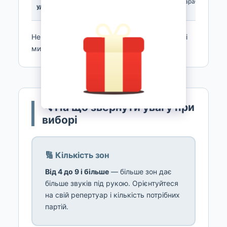
установка з
Барабанщики
ударні
барабанщика
пэдів
Не впевнені — напишіть свій сет і завдання, і
ми підкажемо.
🔍 На що звернути увагу при
виборі
🔢 Кількість зон
Від 4 до 9 і більше
— більше зон дає
більше звуків під рукою. Орієнтуйтеся
на свій репертуар і кількість потрібних
партій.