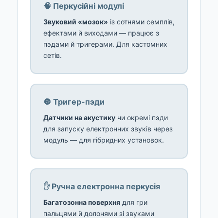
🧠 Перкусійні модулі
Звуковий «мозок»
із сотнями семплів,
ефектами й виходами — працює з
пэдами й тригерами. Для кастомних
сетів.
🔘 Тригер-пэди
Датчики на акустику
чи окремі пэди
для запуску електронних звуків через
модуль — для гібридних установок.
✋ Ручна електронна перкусія
Багатозонна поверхня
для гри
пальцями й долонями зі звуками