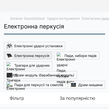
Каталог SoundsGood
Ударні інструменти
Електронні удар
Електронна перкусія
Електронні ударні установки
Електронна перкусія
Педи, набори педів
Тригери для ударних
Драм-модуль (барабанний модуль)
Пади для перкусії та семплів
Драм-машини
Фільтр
За популярністю