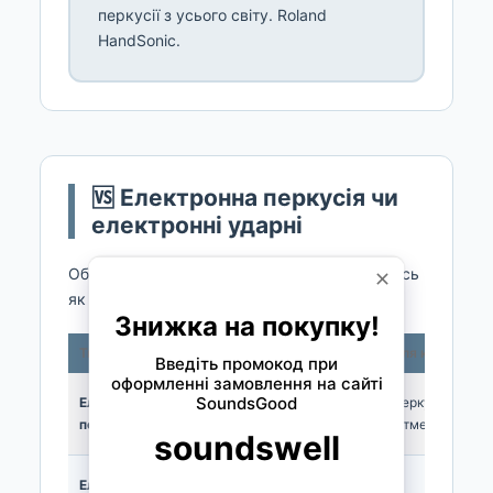
перкусії з усього світу. Roland
HandSonic.
🆚 Електронна перкусія чи
електронні ударні
Обидві електронні, але під різні завдання. Ось
як вони співвідносяться.
Тип
Що це
Для чого
Для кого
Мультипеди,
Семпли,
Електронна
Перкусіоністи,
модулі,
лупи,
перкусія
бітмейкери
тригери
доповнення
Повна
Електронні
Гра