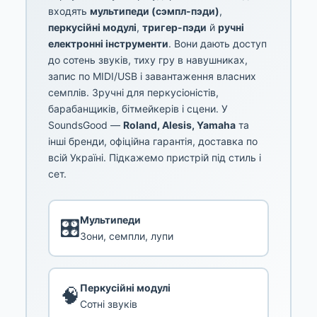
входять
мультипеди (сэмпл-пэди)
,
перкусійні модулі
,
тригер-пэди
й
ручні
електронні інструменти
. Вони дають доступ
до сотень звуків, тиху гру в навушниках,
запис по MIDI/USB і завантаження власних
семплів. Зручні для перкусіоністів,
барабанщиків, бітмейкерів і сцени. У
SoundsGood —
Roland, Alesis, Yamaha
та
інші бренди, офіційна гарантія, доставка по
всій Україні. Підкажемо пристрій під стиль і
сет.
Мультипеди
🎛️
Зони, семпли, лупи
Перкусійні модулі
🧠
Сотні звуків