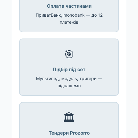
Оплата частинами
ПриватБанк, monobank — до 12
платежів
🎯
Підбір під сет
Мультипед, модуль, тригери —
підкажемо
🏛️
Тендери Prozorro