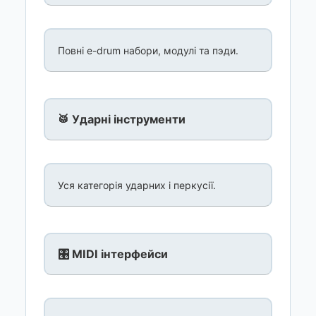
Повні e-drum набори, модулі та пэди.
🥁 Ударні інструменти
Уся категорія ударних і перкусії.
🎛️ MIDI інтерфейси