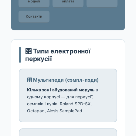
моделі
оплата
Контакти
🎛️ Типи електронної
перкусії
🎛️ Мультипеди (сэмпл-пэди)
Кілька зон і вбудований модуль
в
одному корпусі — для перкусії,
семплів і лупів. Roland SPD-SX,
Octapad, Alesis SamplePad.