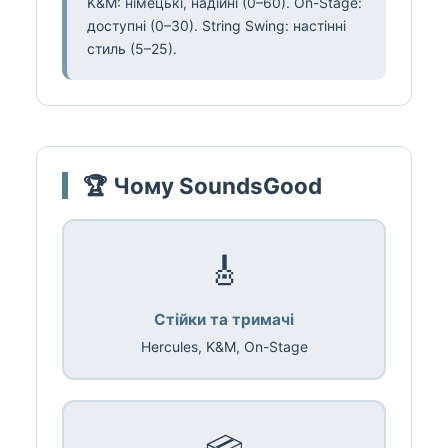
K&M: німецькі, надійні (0–60). On-Stage:
доступні (0–30). String Swing: настінні
стиль (5–25).
🏆 Чому SoundsGood
🎸
Стійки та тримачі
Hercules, K&M, On-Stage