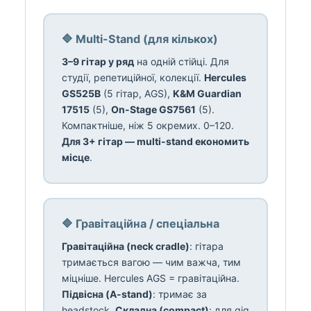
🔷 Multi-Stand (для кількох)
3–9 гітар у ряд
на одній стійці. Для
студії, репетиційної, колекції.
Hercules
GS525B
(5 гітар, AGS),
K&M Guardian
17515
(5),
On-Stage GS7561
(5).
Компактніше, ніж 5 окремих. 0–120.
Для 3+ гітар — multi-stand економить
місце
.
🔷 Гравітаційна / спеціальна
Гравітаційна (neck cradle)
: гітара
тримається вагою — чим важча, тим
міцніше. Hercules AGS = гравітаційна.
Підвісна (A-stand)
: тримає за
headstock.
Складна (compact)
: для gig