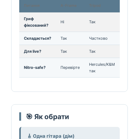
Питання
A-Frame
Tripod
Настінн
Гриф
Так
Ні
Так
фіксований?
(headst
Складається?
Так
Частково
Ні (на с
Для live?
Так
Так
Ні
Hercules/K&M
Nitro-safe?
Перевірте
Переві
так
🎯 Як обрати
🎸 Одна гітара (дім)