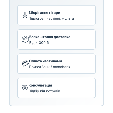
Зберігання гітари
🎸
Підлогові, настінні, мульти
Безкоштовна доставка
📦
Від 4 000 ₴
Оплата частинами
💳
ПриватБанк / monobank
Консультація
🎯
Підбір під потреби