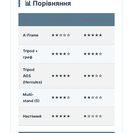
📊 Порівняння
Тип
Стабільність
Портативність
Місце
A-Frame
★★☆☆☆
★★★★★
Підлога
Tripod +
★★★★☆
★★★★☆
Підлога
гриф
Tripod
AGS
★★★★★
★★★☆☆
Підлога
(Hercules)
Multi-
★★★★☆
★★☆☆☆
Підлога
stand (5)
Настінний
★★★★★
★☆☆☆☆
Стіна