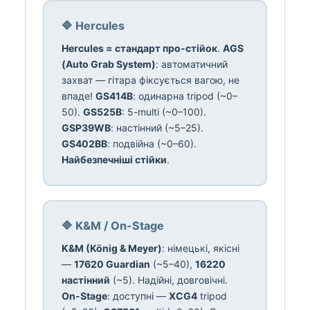
🔷 Hercules
Hercules = стандарт про-стійок
.
AGS
(Auto Grab System)
: автоматичний
захват — гітара фіксується вагою, не
впаде!
GS414B
: одинарна tripod (~0–
50).
GS525B
: 5-multi (~0–100).
GSP39WB
: настінний (~5–25).
GS402BB
: подвійна (~0–60).
Найбезпечніші стійки
.
🔷 K&M / On-Stage
K&M (König & Meyer)
: німецькі, якісні
—
17620 Guardian
(~5–40),
16220
настінний
(~5). Надійні, довговічні.
On-Stage
: доступні —
XCG4
tripod