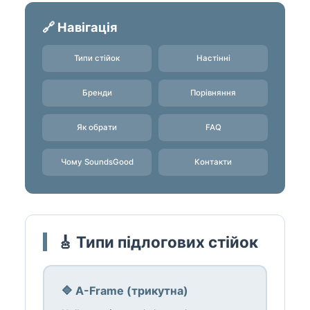
🔗 Навігація
Типи стійок
Настінні
Бренди
Порівняння
Як обрати
FAQ
Чому SoundsGood
Контакти
🎸 Типи підлогових стійок
🔷 A-Frame (трикутна)