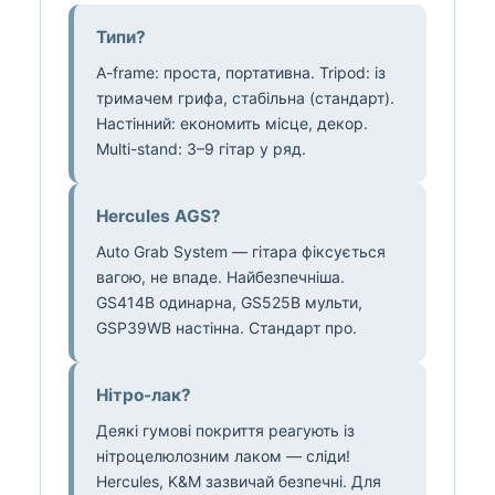
Типи?
A-frame: проста, портативна. Tripod: із
тримачем грифа, стабільна (стандарт).
Настінний: економить місце, декор.
Multi-stand: 3–9 гітар у ряд.
Hercules AGS?
Auto Grab System — гітара фіксується
вагою, не впаде. Найбезпечніша.
GS414B одинарна, GS525B мульти,
GSP39WB настінна. Стандарт про.
Нітро-лак?
Деякі гумові покриття реагують із
нітроцелюлозним лаком — сліди!
Hercules, K&M зазвичай безпечні. Для