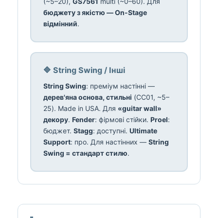
(~5–20),
GS7561
multi (~0–60). Для
бюджету з якістю — On-Stage
відмінний
.
🔷 String Swing / Інші
String Swing
: преміум настінні —
дерев'яна основа, стильні
(CC01, ~5–
25). Made in USA. Для
«guitar wall»
декору
.
Fender
: фірмові стійки.
Proel
:
бюджет.
Stagg
: доступні.
Ultimate
Support
: про. Для настінних —
String
Swing = стандарт стилю
.