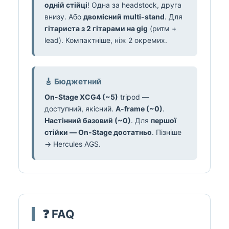
одній стійці
! Одна за headstock, друга
внизу. Або
двомісний multi-stand
. Для
гітариста з 2 гітарами на gig
(ритм +
lead). Компактніше, ніж 2 окремих.
🎸 Бюджетний
On-Stage XCG4 (~5)
tripod —
доступний, якісний.
A-frame (~0)
.
Настінний базовий (~0)
. Для
першої
стійки — On-Stage достатньо
. Пізніше
→ Hercules AGS.
❓ FAQ