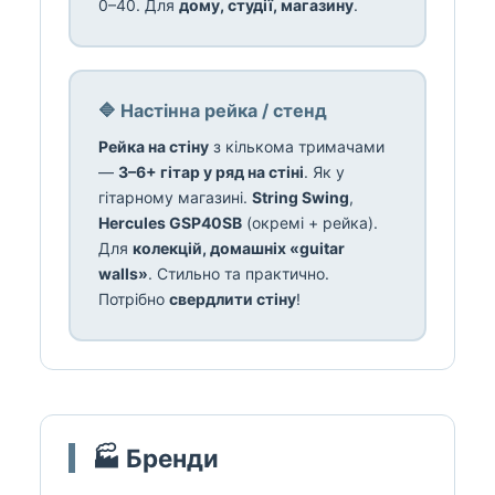
0–40. Для
дому, студії, магазину
.
🔷 Настінна рейка / стенд
Рейка на стіну
з кількома тримачами
—
3–6+ гітар у ряд на стіні
. Як у
гітарному магазині.
String Swing
,
Hercules GSP40SB
(окремі + рейка).
Для
колекцій, домашніх «guitar
walls»
. Стильно та практично.
Потрібно
свердлити стіну
!
🏭 Бренди