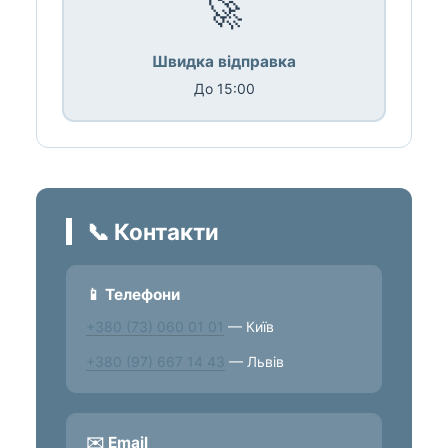
🚀
Швидка відправка
До 15:00
📞 Контакти
📱 Телефони
+380 (73) 060 01 01
— Київ
+380 (97) 667 14 43
— Львів
✉️ Email