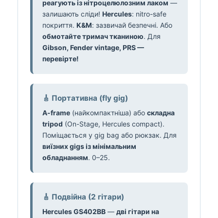
реагують із нітроцелюлозним лаком
—
залишають сліди!
Hercules
: nitro-safe
покриття.
K&M
: зазвичай безпечні. Або
обмотайте тримач тканиною
. Для
Gibson, Fender vintage, PRS —
перевірте!
🎸 Портативна (fly gig)
A-frame
(найкомпактніша) або
складна
tripod
(On-Stage, Hercules compact).
Поміщається у gig bag або рюкзак. Для
виїзних gigs із мінімальним
обладнанням
. 0–25.
🎸 Подвійна (2 гітари)
Hercules GS402BB
—
дві гітари на