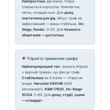
Найпростіша
: дві ніжки, гітара
спирається корпусом. Компактна,
легка, складається. Для
дому,
портативна для gig
. Мінус: гриф не
зафіксований — менш стабільна.
On-
Stage, Fender
. 0–25. Для
базового
зберігання — достатньо
.
🔷 Tripod із тримачем грифа
Найпопулярніший тип
: тринога (tripod)
+ верхній тримач, що фіксує гриф.
Стабільніша
за A-frame — гітара не
впаде.
Hercules GS414B
(AGS
автозахват!),
K&M 17620
,
On-Stage
XCG4
. 5–60. Для
дому, студії, сцени
— стандарт
.