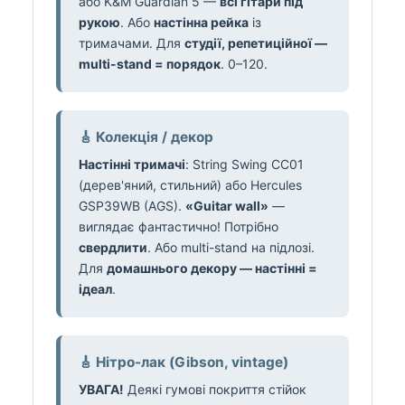
або K&M Guardian 5 —
всі гітари під
рукою
. Або
настінна рейка
із
тримачами. Для
студії, репетиційної —
multi-stand = порядок
. 0–120.
🎸 Колекція / декор
Настінні тримачі
: String Swing CC01
(дерев'яний, стильний) або Hercules
GSP39WB (AGS).
«Guitar wall»
—
виглядає фантастично! Потрібно
свердлити
. Або multi-stand на підлозі.
Для
домашнього декору — настінні =
ідеал
.
🎸 Нітро-лак (Gibson, vintage)
УВАГА!
Деякі гумові покриття стійок