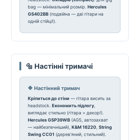
bag — мінімальний розмір.
Hercules
GS402BB
(подвійна — дві гітари на
одній стійці!).
🔩 Настінні тримачі
🔷 Настінний тримач
Кріпиться до стіни
— гітара висить за
headstock.
Економить підлогу
,
виглядає стильно (гітара = декор!).
Hercules GSP39WB
(AGS, автозахват
— найбезпечніший),
K&M 16220
,
String
Swing CC01
(дерев'яний, стильний).