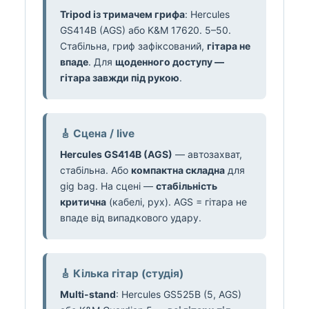
Tripod із тримачем грифа
: Hercules
GS414B (AGS) або K&M 17620. 5–50.
Стабільна, гриф зафіксований,
гітара не
впаде
. Для
щоденного доступу —
гітара завжди під рукою
.
🎸 Сцена / live
Hercules GS414B (AGS)
— автозахват,
стабільна. Або
компактна складна
для
gig bag. На сцені —
стабільність
критична
(кабелі, рух). AGS = гітара не
впаде від випадкового удару.
🎸 Кілька гітар (студія)
Multi-stand
: Hercules GS525B (5, AGS)