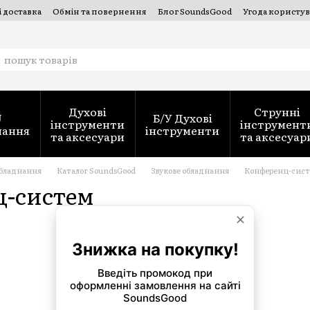
і доставка
Обмін та повернення
Блог SoundsGood
Угода користув
струментів — SoundsGood Services
Духові
Струнні
J
Б/У Духові
інструменти
інструмент
нання
інструменти
та аксесуари
та аксесуар
обладнання
Каталог SoundsGood
Звукове обладнання
Конференц-сис
ц-систем