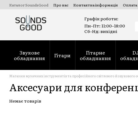
Перейти до основного вмісту
Каталог SoundsGood
Про нас
Контактна інформація
Оплата 
Комерційні та державні тендери Prozorro
Ремонт духових ін
Графік роботи:
Пн–Пт: 11:00–18:00
Сб–Нд: вихідні
Звукове
Гітарне
D
Гітари
обладнання
обладнання
облад
Магазин музичних інструментів та професійного світлового й звукового 
Аксесуари для конферен
Немає товарів