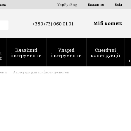
Укр
Рус
Eng
Бажання
Вхід
ача
Мій кошик
+380 (73) 060 01 01
Клавішні
Ударні
Сценічні
и
інструменти
інструменти
конструкції
и
теми
Аксесуари для конференц-систем