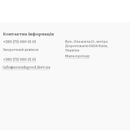
Контактна інформація
+380 (73) 060 01 01
Вул. Ольжича 15, метро
Дорогожичі 04116 Київ,
Зворотний дзвінок
Україна
Мапа проїзду
+380 (73) 060 01 01
info@soundsgood.kiev.ua