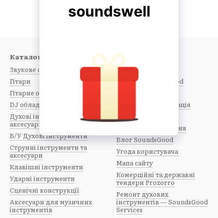
Каталог
Клієнтам
Звукове обладнання
Вхід до кабінету
Гітари
Каталог SoundsGood
Гітарне обладнання
Про нас
DJ обладнання
Контактна інформація
Духові інструменти та
Оплата і доставка
аксесуари
Обмін та повернення
Б/У Духові інструменти
Блог SoundsGood
Струнні інструменти та
Угода користувача
аксесуари
Мапа сайту
Клавішні інструменти
Комерційні та державні
Ударні інструменти
тендери Prozorro
Сценічні конструкції
Ремонт духових
Аксесуари для музичних
інструментів — SoundsGood
інструментів
Services