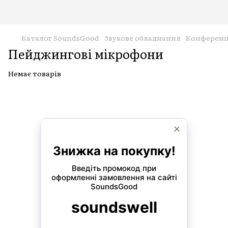
Каталог SoundsGood
Звукове обладнання
Конференц
Пейджингові мікрофони
Немає товарів