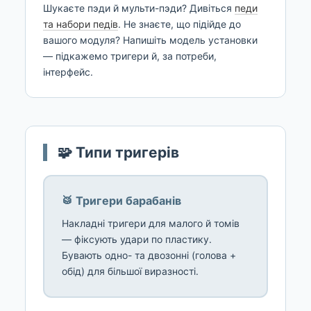
Шукаєте пэди й мульти-пэди? Дивіться
педи
та набори педів
. Не знаєте, що підійде до
вашого модуля? Напишіть модель установки
— підкажемо тригери й, за потреби,
інтерфейс.
🧩 Типи тригерів
🥁 Тригери барабанів
Накладні тригери для малого й томів
— фіксують удари по пластику.
Бувають одно- та двозонні (голова +
обід) для більшої виразності.