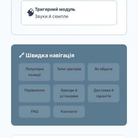
Тригерний модуль
🧠
Звуки й семпли
🔗 Швидка навігація
Популярні
Типи тригерів
Як обрати
позиції
Порівняння
Бренди й
Доставка й
установки
гарантія
FAQ
Контакти