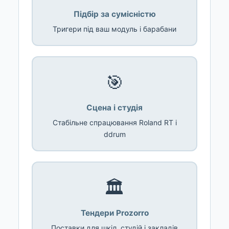
Підбір за сумісністю
Тригери під ваш модуль і барабани
🎯
Сцена і студія
Стабільне спрацювання Roland RT і
ddrum
🏛️
Тендери Prozorro
Поставки для шкіл, студій і закладів