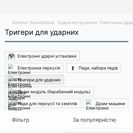
Каталог SoundsGood
Ударні інструменти
Електронні удар
Тригери для ударних
Електронні ударні установки
Електронна перкусія
Педи, набори педів
Тригери для ударних
Драм-модуль (барабанний модуль)
Пади для перкусії та семплів
Драм-машини
Фільтр
За популярністю