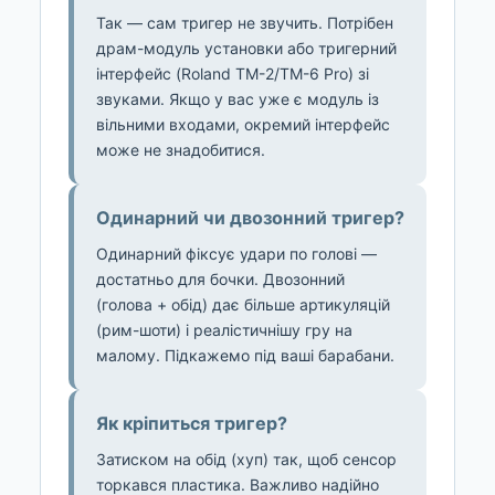
Так — сам тригер не звучить. Потрібен
драм-модуль установки або тригерний
інтерфейс (Roland TM-2/TM-6 Pro) зі
звуками. Якщо у вас уже є модуль із
вільними входами, окремий інтерфейс
може не знадобитися.
Одинарний чи двозонний тригер?
Одинарний фіксує удари по голові —
достатньо для бочки. Двозонний
(голова + обід) дає більше артикуляцій
(рим-шоти) і реалістичнішу гру на
малому. Підкажемо під ваші барабани.
Як кріпиться тригер?
Затиском на обід (хуп) так, щоб сенсор
торкався пластика. Важливо надійно