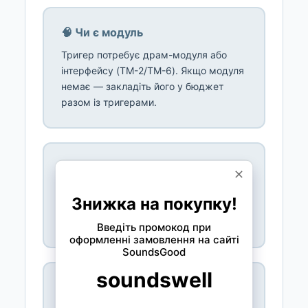
🧠 Чи є модуль
Тригер потребує драм-модуля або
інтерфейсу (TM-2/TM-6). Якщо модуля
немає — закладіть його у бюджет
разом із тригерами.
🔢 Одно- чи двозонний
Для виразної гри на малому (рим-
шоти) — двозонний; для бочки й
простих партій достатньо одинарного.
🔗 Сумісність