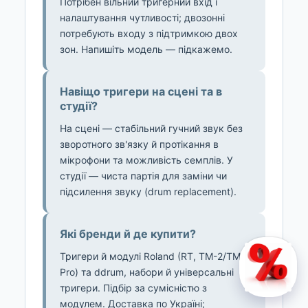
Потрібен вільний тригерний вхід і
налаштування чутливості; двозонні
потребують входу з підтримкою двох
зон. Напишіть модель — підкажемо.
Навіщо тригери на сцені та в
студії?
На сцені — стабільний гучний звук без
зворотного зв'язку й протікання в
мікрофони та можливість семплів. У
студії — чиста партія для заміни чи
підсилення звуку (drum replacement).
Які бренди й де купити?
Тригери й модулі Roland (RT, TM-2/TM-6
Pro) та ddrum, набори й універсальні
тригери. Підбір за сумісністю з
модулем. Доставка по Україні;