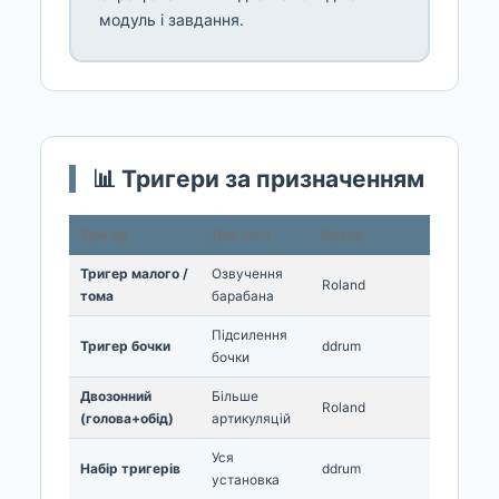
модуль і завдання.
📊 Тригери за призначенням
Тригер
Для чого
Бренд
Тригер малого /
Озвучення
Roland
тома
барабана
Підсилення
Тригер бочки
ddrum
бочки
Двозонний
Більше
Roland
(голова+обід)
артикуляцій
Уся
Набір тригерів
ddrum
установка