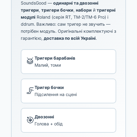
SoundsGood —
одинарні та двозонні
тригери
,
тригери бочки
,
набори
й
тригерні
модулі
Roland (серія RT, TM-2/TM-6 Pro) і
ddrum. Важливо: сам тригер не звучить —
потрібен модуль. Оригінальні комплектуючі з
гарантією,
доставка по всій Україні
.
Тригери барабанів
🥁
Малий, томи
Тригер бочки
🦵
Підсилення на сцені
Двозонні
🎯
Голова + обід