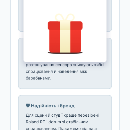
Перевірте тип роз'єму, вільні тригерні
входи модуля й підтримку двох зон.
Двозонні потребують відповідного
входу.
🔧 Кріплення й монтаж
Надійний затиск на обід і правильне
розташування сенсора знижують хибні
спрацювання й наведення між
барабанами.
🛡️ Надійність і бренд
Для сцени й студії краще перевірені
Roland RT і ddrum зі стабільним
спрацюванням. Підкажемо під ваш