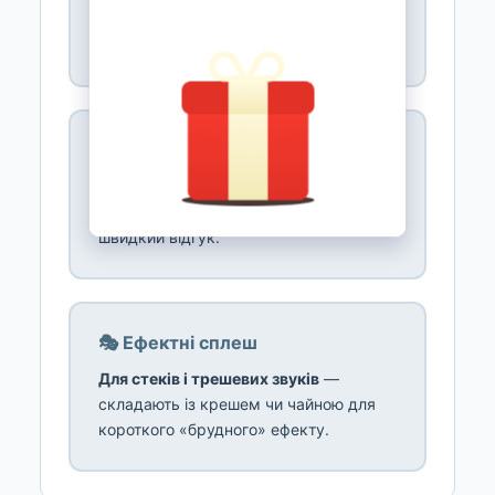
повніший звук для барвистих філів.
Zildjian, Meinl.
🔘 Міні-сплеш 6″
Найкоротший, найгостріший
акцент
для тонких ефектів і прикрас. Дуже
швидкий відгук.
🎭 Ефектні сплеш
Для стеків і трешевих звуків
—
складають із крешем чи чайною для
короткого «брудного» ефекту.