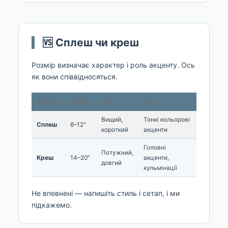
🆚 Сплеш чи креш
Розмір визначає характер і роль акценту. Ось
як вони співвідносяться.
Тарілка
Розмір
Звук
Роль
Вищий,
Тонкі кольорові
Сплеш
6–12″
короткий
акценти
Головні
Потужний,
Креш
14–20″
акценти,
довгий
кульмінації
Не впевнені — напишіть стиль і сетап, і ми
підкажемо.