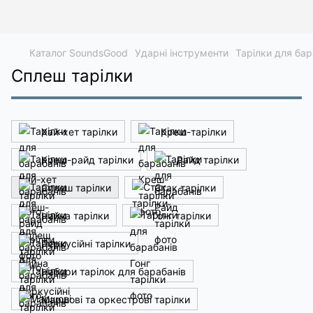
Каталог SoundsGood
Ударні інструменти
Тарілки для бар
Сплеш тарілки
Хай-хет тарілки
Креш-тарілки
Креш-райд тарілки
Райд тарілки
Сплеш тарілки
Стак тарілки
Чайна тарілки
Гонг тарілки
Перкусійні тарілки
Набори тарілок для барабанів
Маршові та оркестрові тарілки