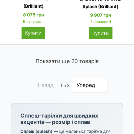
(Brilliant)
Splash (Brilliant)
8 075 грн
9 907 грн
В наявності
В наявності
Купити
Купити
Показати ще 20 товарів
Назад
Уперед
1
з 3
Сплеш-тарілки для швидких
акцентів — розмір і сплав
Сплеш (splash)
— це маленька тарілка для