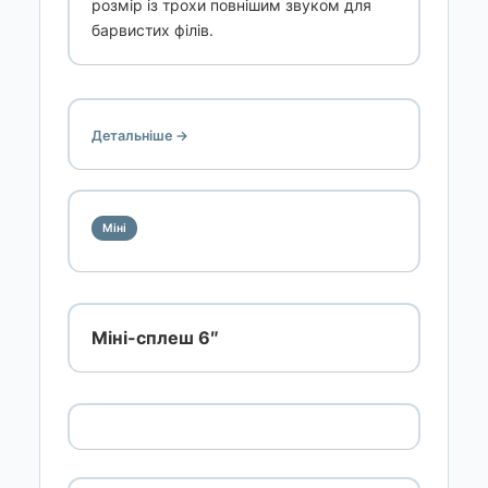
розмір із трохи повнішим звуком для
барвистих філів.
Детальніше →
Міні
Міні-сплеш 6″