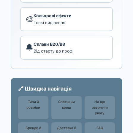
Кольорові ефекти
🎨
Тонкі виділення
Сплави B20/B8
🔔
Від старту до профі
🔗 Швидка навігація
Типи й
Сплеш чи
На що
розміри
креш
звернути
увагу
Бренди й
Доставка й
FAQ