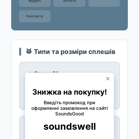
моделі
оплата
Контакти
🥁 Типи та розміри сплешів
🔹 Сплеш 8″
Гострий швидкий акцент
— короткий,
високий «спалах» для тонких ефектів.
Sabian, Paiste.
🔸 Сплеш 10″
Найуніверсальніший розмір
— трохи