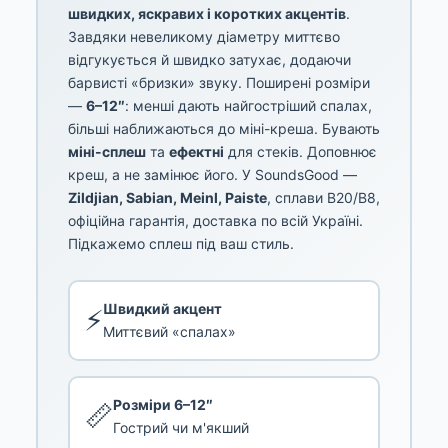
швидких, яскравих і коротких акцентів
.
Завдяки невеликому діаметру миттєво
відгукується й швидко затухає, додаючи
барвисті «бризки» звуку. Поширені розміри
—
6–12″
: менші дають найгостріший спалах,
більші наближаються до міні-креша. Бувають
міні-сплеш
та
ефектні
для стеків. Доповнює
креш, а не замінює його. У SoundsGood —
Zildjian, Sabian, Meinl, Paiste
, сплави B20/B8,
офіційна гарантія, доставка по всій Україні.
Підкажемо сплеш під ваш стиль.
Швидкий акцент
⚡
Миттєвий «спалах»
Розміри 6–12″
📏
Гострий чи м'якший