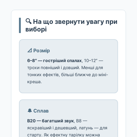
🔍 На що звернути увагу при
виборі
📐 Розмір
6–8″ — гостріший спалах
, 10–12″ —
трохи повніший і довший. Менші для
тонких ефектів, більші ближче до міні-
креша.
🔔 Сплав
B20 — багатший звук
, B8 —
яскравіший і дешевший, латунь — для
старту. Як ефектну тарілку можна