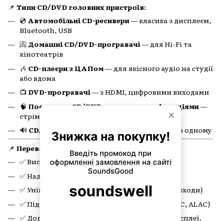
📌
Типи CD/DVD головних пристроїв:
💿
Автомобільні CD-ресивери
— класика з дисплеєм,
Bluetooth, USB
📀
Домашні CD/DVD-програвачі
— для Hi-Fi та
кінотеатрів
🎶
CD-плеєри з ЦАПом
— для якісного аудіо на студії
або вдома
📺
DVD-програвачі
— з HDMI, цифровими виходами
🧠
Поєднання CD/DVD з мережевими функціями
—
стрімінг + диски
🔊
CD/MP3-ресивери з підсилювачем
— все в одному
📌
Переваги CD/DVD пристроїв:
✅ Висока якість відтворення
✅ Надійне зчитування старих і нових дисків
✅ Універсальність (оптичні носії + цифрові входи)
✅ Підтримка високоякісного аудіо (WAV, FLAC, ALAC)
✅ Додаткові функції: керування з пульта, дисплеї,