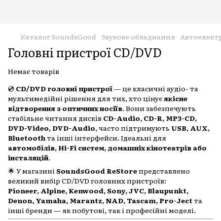
Каталог SoundsGood
Звукове обладнання
Автоелект
Головні пристрої CD/DVD
Немає товарів
💿
CD/DVD головні пристрої
— це класичні аудіо- та
мультимедійні рішення для тих, хто цінує
якісне
відтворення з оптичних носіїв
. Вони забезпечують
стабільне читання дисків
CD-Audio, CD-R, MP3-CD,
DVD-Video, DVD-Audio
, часто підтримують
USB, AUX,
Bluetooth
та інші інтерфейси. Ідеальні для
автомобілів, Hi-Fi систем, домашніх кінотеатрів або
інсталяцій
.
🌟 У магазині
SoundsGood ReStore
представлено
великий вибір CD/DVD головних пристроїв:
Pioneer, Alpine, Kenwood, Sony, JVC, Blaupunkt,
Denon, Yamaha, Marantz, NAD, Tascam, Pro-Ject
та
інші бренди — як побутові, так і професійні моделі.