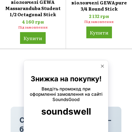
віолончелі GEWA
віолончелі GEWApure
Massaranduba Student
3/4 Round Stick
1/2 Octagonal Stick
2 132 грн
4 160 грн
Під замовлення
Під замовлення
Купити
Купити
Показати ще 2 товару
Назад
Уперед
1
з 2
Смички для віолончелі —
бразильське дерево,