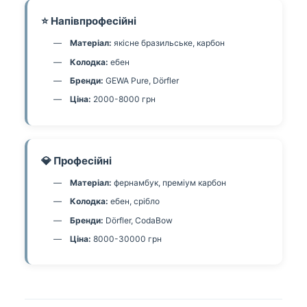
⭐ Напівпрофесійні
Матеріал:
якісне бразильське, карбон
Колодка:
ебен
Бренди:
GEWA Pure, Dörfler
Ціна:
2000-8000 грн
💎 Професійні
Матеріал:
фернамбук, преміум карбон
Колодка:
ебен, срібло
Бренди:
Dörfler, CodaBow
Ціна:
8000-30000 грн