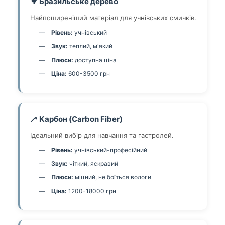
🌳 Бразильське дерево
Найпоширеніший матеріал для учнівських смичків.
Рівень:
учнівський
Звук:
теплий, м'який
Плюси:
доступна ціна
Ціна:
600-3500 грн
🦯 Карбон (Carbon Fiber)
Ідеальний вибір для навчання та гастролей.
Рівень:
учнівський-професійний
Звук:
чіткий, яскравий
Плюси:
міцний, не боїться вологи
Ціна:
1200-18000 грн