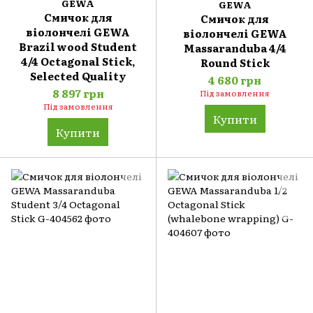
GEWA
GEWA
Смичок для
Смичок для
віолончелі GEWA
віолончелі GEWA
Brazil wood Student
Massaranduba 4/4
4/4 Octagonal Stick,
Round Stick
Selected Quality
4 680 грн
8 897 грн
Під замовлення
Під замовлення
Купити
Купити