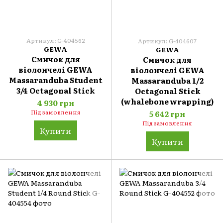
Артикул: G-404562
Артикул: G-404607
GEWA
GEWA
Смичок для
Смичок для
віолончелі GEWA
віолончелі GEWA
Massaranduba Student
Massaranduba 1/2
3/4 Octagonal Stick
Octagonal Stick
(whalebone wrapping)
4 930 грн
Під замовлення
5 642 грн
Під замовлення
Купити
Купити