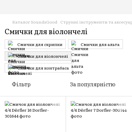
Каталог SoundsGood
Струнні інструменти та аксесуа
Смички для віолончелі
Смички для скрипки
Смички для альта
Смички для віолончелі
Смички для контрабаса
Фільтр
За популярністю