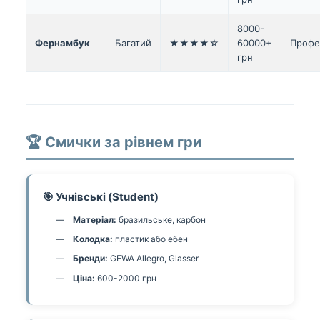
8000-
Фернамбук
Багатий
★★★★☆
60000+
Профе
грн
🏆 Смички за рівнем гри
🎯 Учнівські (Student)
Матеріал:
бразильське, карбон
Колодка:
пластик або ебен
Бренди:
GEWA Allegro, Glasser
Ціна:
600-2000 грн