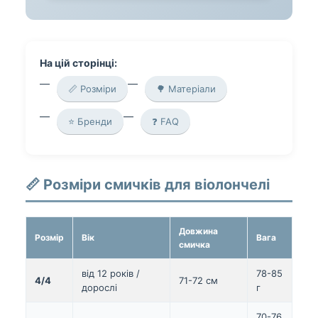
На цій сторінці:
📏 Розміри
🌳 Матеріали
⭐ Бренди
❓ FAQ
📏 Розміри смичків для віолончелі
Довжина
Розмір
Вік
Вага
смичка
від 12 років /
78-85
4/4
71-72 см
дорослі
г
70-76