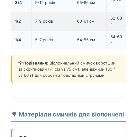
3/4
9-12 років
65-66 см
г
62-68
1/2
7-9 років
60-61 см
г
54-60
1/4
5-7 років
54-55 см
г
💡 Порівняння:
Віолончельний смичок коротший
за скрипковий (71 см vs 75 см), але важчий (80 г
vs 60 г) для роботи з товстішими струнами.
🌳 Матеріали смичків для віолончелі