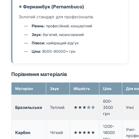
⭐ Фернамбук (Pernambuco)
Золотий стандарт для професіоналів.
Рівень:
професійний, концертний
Звук:
багатий, нюансований
Плюси:
найкращий відгук
Ціна:
8000-60000+ грн
Порівняння матеріалів
Матеріал
Звук
Міцність
Ціна
Для ко
600-
Бразильське
Теплий
★★★☆☆
3500
Учні
грн
1200-
Учні-
Карбон
Чіткий
★★★★★
18000
профе
грн