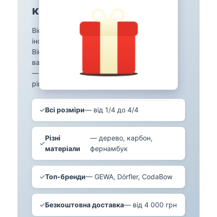
карбон, фернамбук
Віолончельний смичок — потужний
інструмент для глибокого звуку віолончелі.
Він коротший за скрипковий, але значно
важчий та міцніший. У каталозі SoundsGood
— смички для віолончелі всіх розмірів та
рівнів від GEWA, Dörfler, Glasser, CodaBow.
✓
Всі розміри
— від 1/4 до 4/4
Різні
— дерево, карбон,
✓
матеріали
фернамбук
✓
Топ-бренди
— GEWA, Dörfler, CodaBow
✓
Безкоштовна доставка
— від 4 000 грн