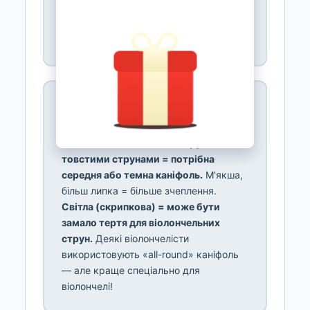
мікроскопічне тертя = струна вібрує =
звук!
Без каніфолі смичок просто
ковзає. Обов'язково!
📐 Для віолончелі = СЕРЕДНЯ
або ТЕМНА!
Віолончель = великий інструмент з
товстими струнами = потрібна
середня або темна каніфоль.
М'якша,
більш липка = більше зчеплення.
Світла (скрипкова) = може бути
замало тертя для віолончельних
струн.
Деякі віолончелісти
використовують «all-round» каніфоль
— але краще спеціально для
віолончелі!