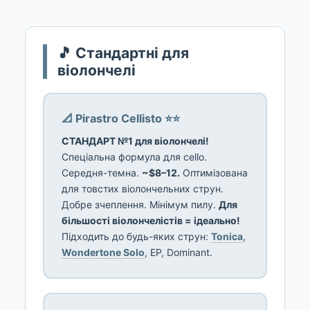
🎵 Стандартні для
віолончелі
📐 Pirastro Cellisto ⭐⭐
СТАНДАРТ №1 для віолончелі!
Спеціальна формула для cello.
Середня-темна.
~$8–12.
Оптимізована
для товстих віолончельних струн.
Добре зчеплення. Мінімум пилу.
Для
більшості віолончелістів = ідеально!
Підходить до будь-яких струн:
Tonica
,
Wondertone Solo
, EP, Dominant.