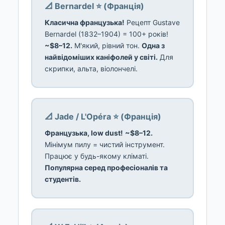
📐 Bernardel ⭐ (Франція)
Класична французька!
Рецепт Gustave
Bernardel (1832–1904) = 100+ років!
~$8–12.
М'який, рівний тон.
Одна з
найвідоміших каніфолей у світі.
Для
скрипки, альта, віолончелі.
📐 Jade / L'Opéra ⭐ (Франція)
Французька, low dust!
~$8–12.
Мінімум пилу = чистий інструмент.
Працює у будь-якому кліматі.
Популярна серед професіоналів та
студентів.