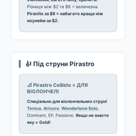
Різниця між $2 та $6 = величезна.
Piranito за $6 = набагато краще ніж
ноунейм за $2.
🎻 Під струни Pirastro
📐 Pirastro Cellisto = ДЛЯ
ВІОЛОНЧЕЛІ
Спеціально для віолончельних струн!
Tonica
,
Aricore
,
Wondertone Solo
,
Dominant, EP, Passione.
Якщо не знаєте
яку = Gold!