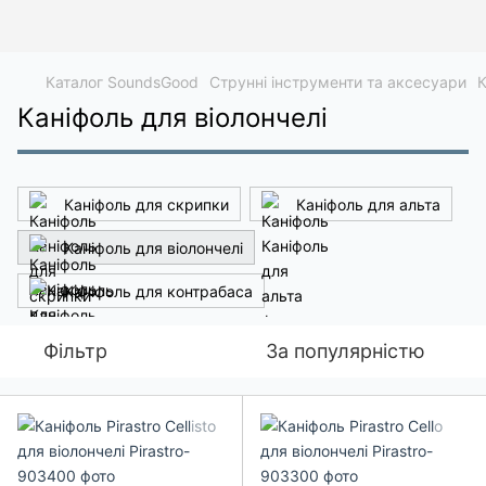
Каталог SoundsGood
Струнні інструменти та аксесуари
К
Каніфоль для віолончелі
Каніфоль для скрипки
Каніфоль для альта
Каніфоль для віолончелі
Каніфоль для контрабаса
Фільтр
За популярністю