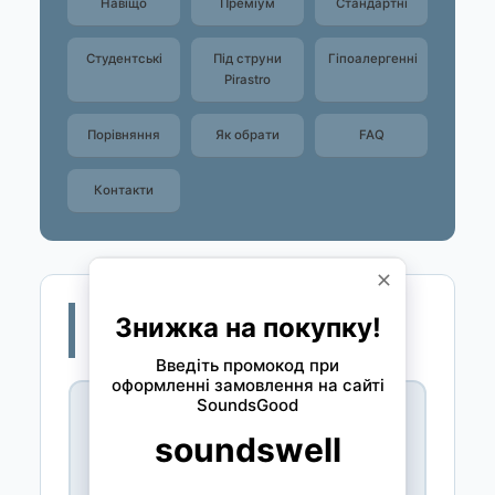
Навіщо
Преміум
Стандартні
Студентські
Під струни
Гіпоалергенні
Pirastro
Порівняння
Як обрати
FAQ
Контакти
🎻 Навіщо каніфоль
віолончелісту
📐 Без каніфолі = без звуку!
Каніфоль = тверда смола з соснової
живиці.
На волос смичка =