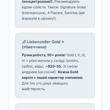
(концентрована!).
Рекомендують
відомі солісти. Також: Signature (нова
флагманська), A Piacere, Sanctus (дві
формули в одному!).
📐 Liebenzeller Gold ⭐
(Німеччина)
Ручна робота, 50+ років!
Gold I, II, III,
IV = різні метали у складі (золото,
срібло, мідь).
~$20–35.
Зі смоли
модрини (не сосни!).
Кожна Gold
версія = інший характер зчеплення.
Для тих хто цінує німецьку
майстерність.