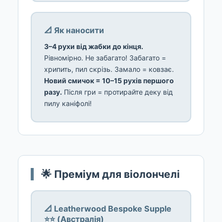
📐 Як наносити
3–4 рухи від жабки до кінця.
Рівномірно. Не забагато! Забагато =
хрипить, пил скрізь. Замало = ковзає.
Новий смичок = 10–15 рухів першого
разу.
Після гри = протирайте деку від
пилу каніфолі!
🌟 Преміум для віолончелі
📐 Leatherwood Bespoke Supple
⭐⭐ (Австралія)