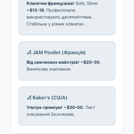
Класична французька!
Gold, Silver.
~$12–18.
Професіонали
використовують десятиліттями.
Стабільна у різних кліматах.
📐 J&M Poullot (Франція)
Від смичкових майстрів!
~$20–30.
Виняткове зчеплення.
📐 Baker's (США)
Ультра-преміум!
~$30–50.
Лист
очікування! Ексклюзив.