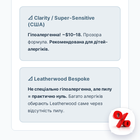
📐 Clarity / Super-Sensitive
(США)
Гіпоалергенна!
~$10–18.
Прозора
формула.
Рекомендована для дітей-
алергіків.
📐 Leatherwood Bespoke
Не спеціально гіпоалергенна, але пилу
= практично нуль.
Багато алергіків
обирають Leatherwood саме через
відсутність пилу.