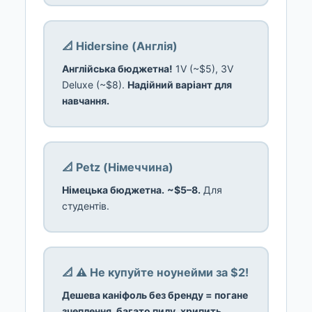
📐 Hidersine (Англія)
Англійська бюджетна!
1V (~$5), 3V
Deluxe (~$8).
Надійний варіант для
навчання.
📐 Petz (Німеччина)
Німецька бюджетна.
~$5–8.
Для
студентів.
📐 ⚠️ Не купуйте ноунейми за $2!
Дешева каніфоль без бренду = погане
зчеплення, багато пилу, хрипить.