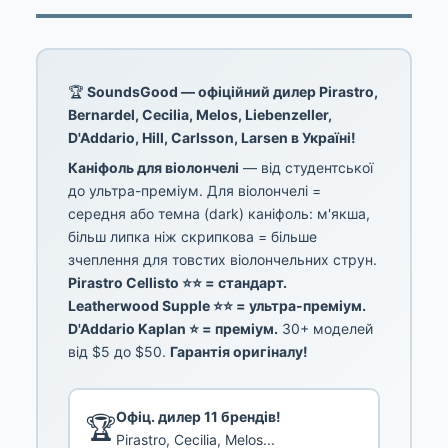
🏆
SoundsGood — офіційний дилер Pirastro,
Bernardel, Cecilia, Melos, Liebenzeller,
D'Addario, Hill, Carlsson, Larsen в Україні!
Каніфоль для віолончелі
— від студентської
до ультра-преміум. Для віолончелі =
середня або темна (dark) каніфоль: м'якша,
більш липка ніж скрипкова = більше
зчеплення для товстих віолончельних струн.
Pirastro Cellisto ⭐⭐ = стандарт.
Leatherwood Supple ⭐⭐ = ультра-преміум.
D'Addario Kaplan ⭐ = преміум.
30+ моделей
від $5 до $50.
Гарантія оригіналу!
Офіц. дилер 11 брендів!
🏆
Pirastro, Cecilia, Melos...