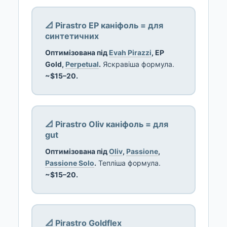
📐 Pirastro EP каніфоль = для
синтетичних
Оптимізована під
Evah Pirazzi
, EP
Gold,
Perpetual
.
Яскравіша формула.
~$15–20.
📐 Pirastro Oliv каніфоль = для
gut
Оптимізована під
Oliv
,
Passione
,
Passione Solo
.
Тепліша формула.
~$15–20.
📐 Pirastro Goldflex