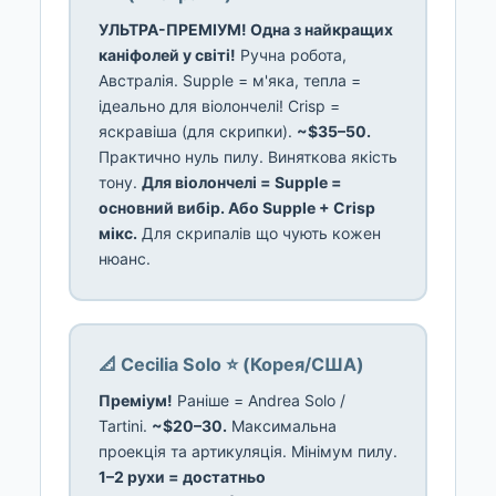
УЛЬТРА-ПРЕМІУМ! Одна з найкращих
каніфолей у світі!
Ручна робота,
Австралія. Supple = м'яка, тепла =
ідеально для віолончелі! Crisp =
яскравіша (для скрипки).
~$35–50.
Практично нуль пилу. Виняткова якість
тону.
Для віолончелі = Supple =
основний вибір. Або Supple + Crisp
мікс.
Для скрипалів що чують кожен
нюанс.
📐 Cecilia Solo ⭐ (Корея/США)
Преміум!
Раніше = Andrea Solo /
Tartini.
~$20–30.
Максимальна
проекція та артикуляція. Мінімум пилу.
1–2 рухи = достатньо