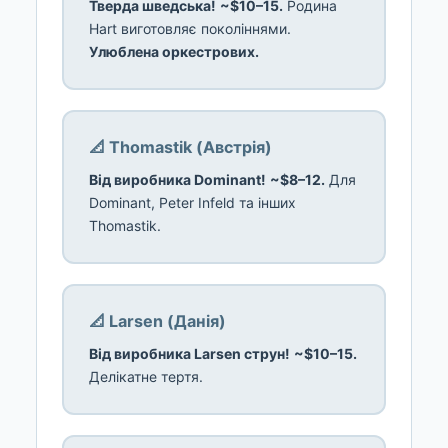
Тверда шведська!
~$10–15.
Родина
Hart виготовляє поколіннями.
Улюблена оркестрових.
📐 Thomastik (Австрія)
Від виробника Dominant!
~$8–12.
Для
Dominant, Peter Infeld та інших
Thomastik.
📐 Larsen (Данія)
Від виробника Larsen струн!
~$10–15.
Делікатне тертя.