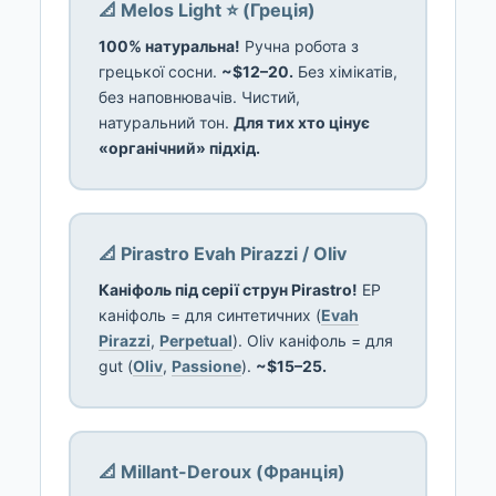
📐 Melos Light ⭐ (Греція)
100% натуральна!
Ручна робота з
грецької сосни.
~$12–20.
Без хімікатів,
без наповнювачів. Чистий,
натуральний тон.
Для тих хто цінує
«органічний» підхід.
📐 Pirastro Evah Pirazzi / Oliv
Каніфоль під серії струн Pirastro!
EP
каніфоль = для синтетичних (
Evah
Pirazzi
,
Perpetual
). Oliv каніфоль = для
gut (
Oliv
,
Passione
).
~$15–25.
📐 Millant-Deroux (Франція)