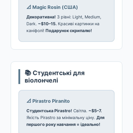
📐 Magic Rosin (США)
Декоративна!
3 рівні: Light, Medium,
Dark.
~$10–15.
Красиві картинки на
каніфолі!
Подарунок скрипалю!
📚 Студентські для
віолончелі
📐 Pirastro Piranito
Студентська Pirastro!
Світла.
~$5–7.
Якість Pirastro за мінімальну ціну.
Для
першого року навчання = ідеально!