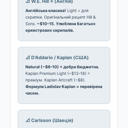
📐 W.E. Hill ⭐ (Англія)
Англійська класика!
Light = для
скрипки. Оригінальний рецепт Hill &
Sons.
~$10–15.
Улюблена багатьох
оркестрових скрипалів.
📐 D'Addario / Kaplan (США)
Natural (~$6–10) = добра бюджетна.
Kaplan Premium Light (~$12–18) =
преміум. Kaplan Artcraft (~$8).
Формула Ladislav Kaplan = перевірена
часом.
📐 Carlsson (Швеція)