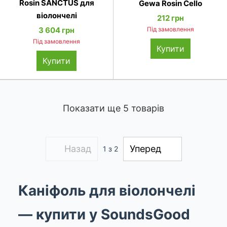
Rosin SANCTUS для
Gewa Rosin Cello
віолончелі
212 грн
3 604 грн
Під замовлення
Під замовлення
Купити
Купити
Показати ще 5 товарів
Назад
Уперед
1
з 2
Каніфоль для віолончелі
— купити у SoundsGood