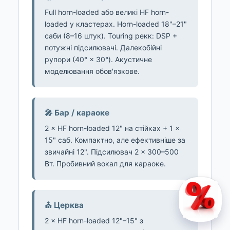
Full horn-loaded або великі HF horn-
loaded у кластерах. Horn-loaded 18"–21"
саби (8–16 штук). Touring рекк: DSP +
потужні підсилювачі. Далекобійні
рупори (40° × 30°). Акустичне
моделювання обов'язкове.
🎤 Бар / караоке
2 × HF horn-loaded 12" на стійках + 1 ×
15" саб. Компактно, але ефективніше за
звичайні 12". Підсилювач 2 × 300–500
Вт. Пробивний вокал для караоке.
⛪ Церква
2 × HF horn-loaded 12"–15" з