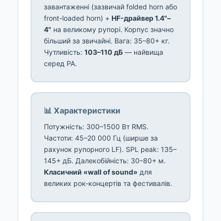
завантаженні (зазвичай folded horn або
front-loaded horn) +
HF-драйвер 1.4"–
4"
на великому рупорі. Корпус значно
більший за звичайні. Вага: 35–80+ кг.
Чутливість:
103–110 дБ
— найвища
серед PA.
📊 Характеристики
Потужність: 300–1500 Вт RMS.
Частоти: 45–20 000 Гц (ширше за
рахунок рупорного LF). SPL peak: 135–
145+ дБ. Далекобійність: 30–80+ м.
Класичний «wall of sound»
для
великих рок-концертів та фестивалів.