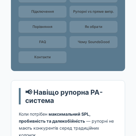
Підключення
Рупорні vs пряме випр.
Порівняння
Як обрати
FAQ
Чому SoundsGood
Контакти
📢 Навіщо рупорна PA-
система
Коли потрібен
максимальний SPL,
пробивність та далекобійність
— рупорні не
мають конкурентів серед традиційних
колонок.