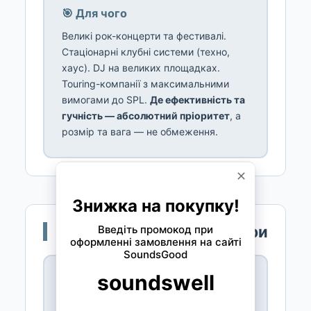
🎯 Для чого
Великі рок-концерти та фестивалі.
Стаціонарні клубні системи (техно,
хаус). DJ на великих площадках.
Touring-компанії з максимальними
вимогами до SPL.
Де ефективність та
гучність — абсолютний пріоритет
, а
розмір та вага — не обмеження.
💥 Horn-Loaded сабвуфери
📐 Конструкція
Динамік 15"–21" у
рупорному