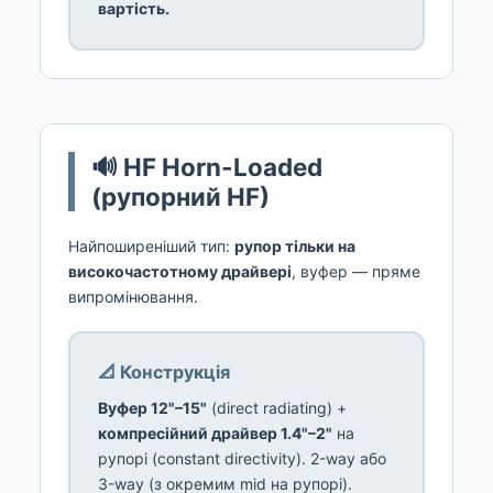
вартість.
🔊 HF Horn-Loaded
(рупорний HF)
Найпоширеніший тип:
рупор тільки на
високочастотному драйвері
, вуфер — пряме
випромінювання.
📐 Конструкція
Вуфер 12"–15"
(direct radiating) +
компресійний драйвер 1.4"–2"
на
рупорі (constant directivity). 2-way або
3-way (з окремим mid на рупорі).