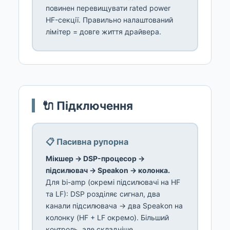
повинен перевищувати rated power
HF-секції. Правильно налаштований
лімітер = довге життя драйвера.
🔌 Підключення
📋 Пасивна рупорна
Мікшер → DSP-процесор →
підсилювач → Speakon → колонка.
Для bi-amp (окремі підсилювачі на HF
та LF): DSP розділяє сигнал, два
канали підсилювача → два Speakon на
колонку (HF + LF окремо). Більший
контроль, але складніше.