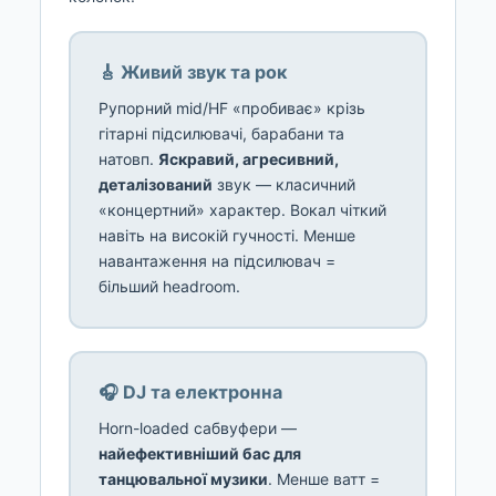
🎸 Живий звук та рок
Рупорний mid/HF «пробиває» крізь
гітарні підсилювачі, барабани та
натовп.
Яскравий, агресивний,
деталізований
звук — класичний
«концертний» характер. Вокал чіткий
навіть на високій гучності. Менше
навантаження на підсилювач =
більший headroom.
🎧 DJ та електронна
Horn-loaded сабвуфери —
найефективніший бас для
танцювальної музики
. Менше ватт =