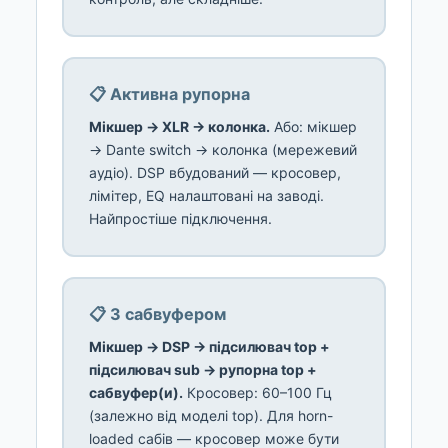
📋 Активна рупорна
Мікшер → XLR → колонка.
Або: мікшер
→ Dante switch → колонка (мережевий
аудіо). DSP вбудований — кросовер,
лімітер, EQ налаштовані на заводі.
Найпростіше підключення.
📋 З сабвуфером
Мікшер → DSP → підсилювач top +
підсилювач sub → рупорна top +
сабвуфер(и).
Кросовер: 60–100 Гц
(залежно від моделі top). Для horn-
loaded сабів — кросовер може бути