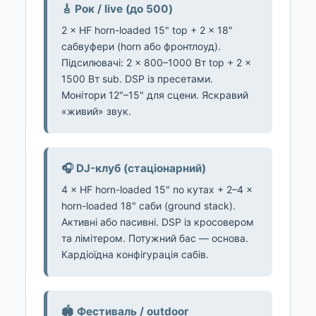
🎸 Рок / live (до 500)
2 × HF horn-loaded 15" top + 2 × 18"
сабвуфери (horn або фронтлоуд).
Підсилювачі: 2 × 800–1000 Вт top + 2 ×
1500 Вт sub. DSP із пресетами.
Монітори 12"–15" для сцени. Яскравий
«живий» звук.
🎧 DJ-клуб (стаціонарний)
4 × HF horn-loaded 15" по кутах + 2–4 ×
horn-loaded 18" саби (ground stack).
Активні або пасивні. DSP із кросовером
та лімітером. Потужний бас — основа.
Кардіоїдна конфігурація сабів.
🏟️ Фестиваль / outdoor