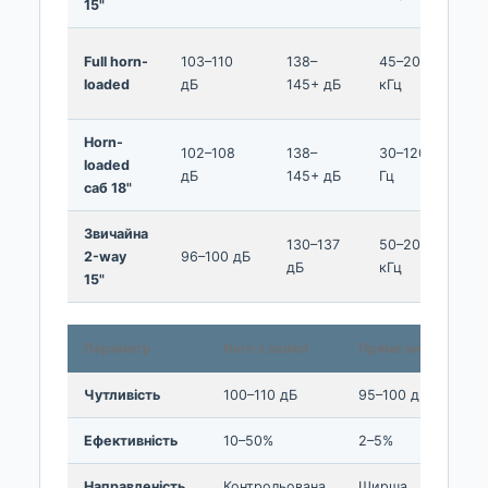
15"
кг
40
Full horn-
103–110
138–
45–20
80
loaded
дБ
145+ дБ
кГц
кг
Horn-
50
102–108
138–
30–120
loaded
90
дБ
145+ дБ
Гц
саб 18"
кг
Звичайна
22
130–137
50–20
2-way
96–100 дБ
35
дБ
кГц
15"
кг
Параметр
Horn-Loaded
Пряме випромін.
Чутливість
100–110 дБ
95–100 дБ
Ефективність
10–50%
2–5%
Направленість
Контрольована
Ширша