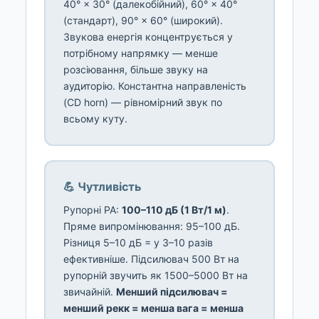
40° × 30° (далекобійний), 60° × 40°
(стандарт), 90° × 60° (широкий).
Звукова енергія концентрується у
потрібному напрямку — менше
розсіювання, більше звуку на
аудиторію. Константна направленість
(CD horn) — рівномірний звук по
всьому куту.
💪 Чутливість
Рупорні PA:
100–110 дБ (1 Вт/1 м)
.
Пряме випромінювання: 95–100 дБ.
Різниця 5–10 дБ = у 3–10 разів
ефективніше. Підсилювач 500 Вт на
рупорній звучить як 1500–5000 Вт на
звичайній.
Менший підсилювач =
менший рекк = менша вага = менша