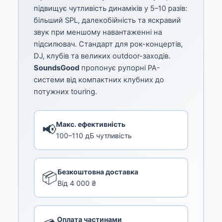
підвищує чутливість динаміків у 5–10 разів:
більший SPL, далекобійність та яскравий
звук при меншому навантаженні на
підсилювач. Стандарт для рок-концертів,
DJ, клубів та великих outdoor-заходів.
SoundsGood
пропонує рупорні PA-
системи від компактних клубних до
потужних touring.
Макс. ефективність
📢
100–110 дБ чутливість
Безкоштовна доставка
📦
Від 4 000 ₴
Оплата частинами