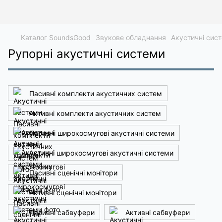
Каталог SoundsGood
Звукове обладнання
Акустичні сис
Рупорні акустичні системи
Пасивні комплекти акустичних систем
Активні комплекти акустичних систем
Пасивні широкосмугові акустичні системи
Активні широкосмугові акустичні системи
Пасивні сценічні монітори
Активні сценічні монітори
Пасивні сабвуфери
Активні сабвуфери