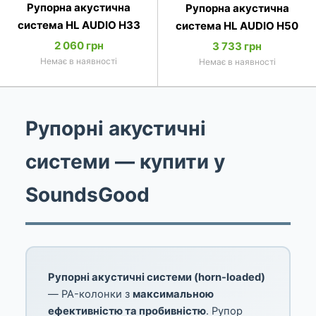
Рупорна акустична
Рупорна акустична
система HL AUDIO H33
система HL AUDIO H50
2 060 грн
3 733 грн
Немає в наявності
Немає в наявності
Рупорні акустичні
системи — купити у
SoundsGood
Рупорні акустичні системи (horn-loaded)
— PA-колонки з
максимальною
ефективністю та пробивністю
. Рупор