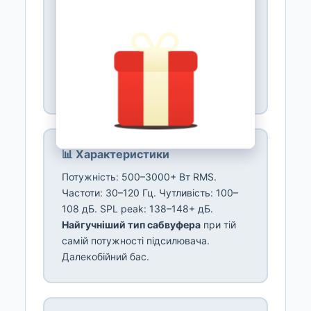
завантаженні
: складений (folded) або
прямий рупор. Корпус: великий (80–
150+ л), фанера. Вага: 40–90+ кг.
Рупор підсилює ефективність на 3–6
дБ порівняно з фронтлоуд-сабом тієї ж
потужності.
📊 Характеристики
Потужність: 500–3000+ Вт RMS.
Частоти: 30–120 Гц. Чутливість: 100–
108 дБ. SPL peak: 138–148+ дБ.
Найгучніший тип сабвуфера
при тій
самій потужності підсилювача.
Далекобійний бас.