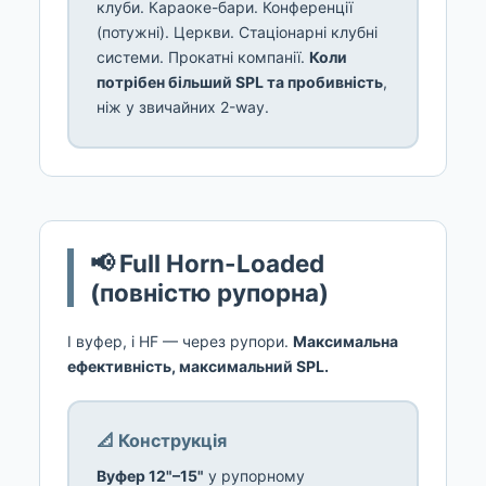
клуби. Караоке-бари. Конференції
(потужні). Церкви. Стаціонарні клубні
системи. Прокатні компанії.
Коли
потрібен більший SPL та пробивність
,
ніж у звичайних 2-way.
📢 Full Horn-Loaded
(повністю рупорна)
І вуфер, і HF — через рупори.
Максимальна
ефективність, максимальний SPL.
📐 Конструкція
Вуфер 12"–15"
у рупорному