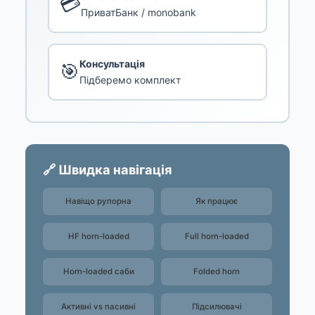
💳
ПриватБанк / monobank
Консультація
🎯
Підберемо комплект
🔗 Швидка навігація
Навіщо рупорна
Як працює
HF horn-loaded
Full horn-loaded
Horn-loaded саби
Folded horn
Активні vs пасивні
Підсилювачі