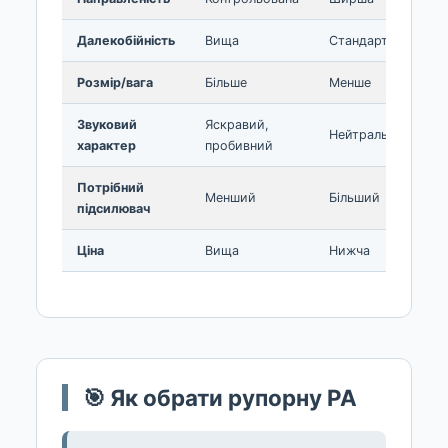
Далекобійність
Вища
Стандартна
Розмір/вага
Більше
Менше
Звуковий
Яскравий,
Нейтральний
характер
пробивний
Потрібний
Менший
Більший
підсилювач
Ціна
Вища
Нижча
🎯 Як обрати рупорну PA