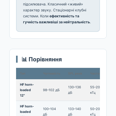
підсилювача. Класичний «живий»
характер звуку. Стаціонарні клубні
системи. Коли
ефективність та
гучність важливіші за нейтральність
.
📊 Порівняння
Тип
Чутливість
SPL peak
Частоти
Ва
HF horn-
20
130–136
55–20
loaded
98–102 дБ
30
дБ
кГц
12"
кг
HF horn-
28
100–104
133–140
50–20
loaded
45
дБ
дБ
кГц