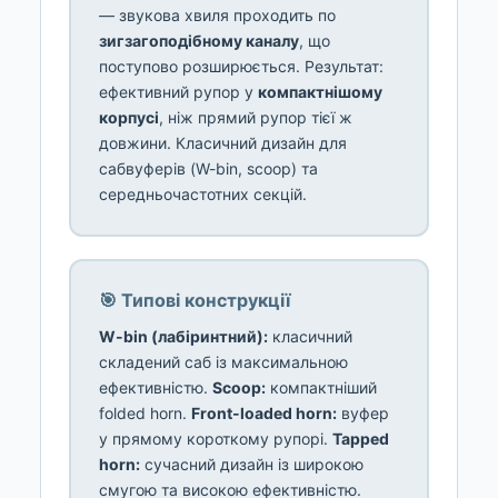
— звукова хвиля проходить по
зигзагоподібному каналу
, що
поступово розширюється. Результат:
ефективний рупор у
компактнішому
корпусі
, ніж прямий рупор тієї ж
довжини. Класичний дизайн для
сабвуферів (W-bin, scoop) та
середньочастотних секцій.
🎯 Типові конструкції
W-bin (лабіринтний):
класичний
складений саб із максимальною
ефективністю.
Scoop:
компактніший
folded horn.
Front-loaded horn:
вуфер
у прямому короткому рупорі.
Tapped
horn:
сучасний дизайн із широкою
смугою та високою ефективністю.