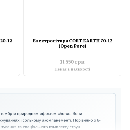
20-12
Електрогітара CORT EARTH 70-12
(Open Pore)
11 550 грн
Немає в наявності
ий тембр із природним ефектом chorus. Вони
аранжуваннях і сольному акомпанементі. Порівняно з 6-
тування та спеціального комплекту струн.