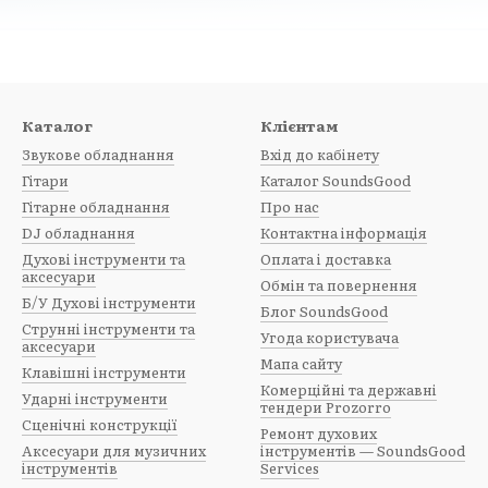
ія та стрій
Каталог
Клієнтам
Стандартні ноти
Звукове обладнання
Вхід до кабінету
Гітари
Каталог SoundsGood
н об’єднані у шість
Основні струни відповідають строю
Гітарне обладнання
Про нас
аються як шість ширших
D-G-B-E.
DJ обладнання
Контактна інформація
Духові інструменти та
Оплата і доставка
аксесуари
Обмін та повернення
Б/У Духові інструменти
 E
Природний chorus
Блог SoundsGood
Струнні інструменти та
Угода користувача
 найчастіше
Різниця обертонів двох струн ство
аксесуари
Мапа сайту
в унісон.
shimmer і ширину.
Клавішні інструменти
Комерційні та державні
Ударні інструменти
тендери Prozorro
Сценічні конструкції
Ремонт духових
Аксесуари для музичних
інструментів — SoundsGood
інструментів
Services