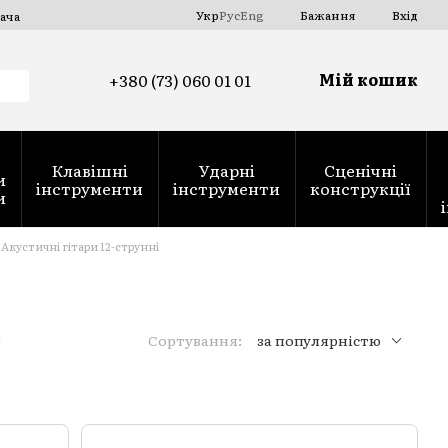
Укр
Рус
Eng
Бажання
Вхід
ача
Мій кошик
+380 (73) 060 01 01
Клавішні
Ударні
Сценічні
и
інструменти
інструменти
конструкції
и
Акустичні гітари 12-струнні
Сортування:
за популярністю