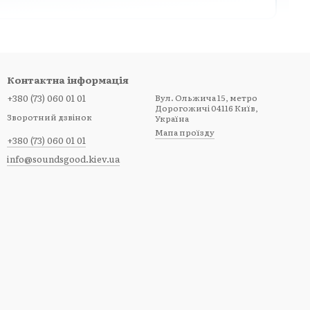
Контактна інформація
Октавні курси
+380 (73) 060 01 01
Вул. Ольжича 15, метро
Дорогожичі 04116 Київ,
 E-A-
У нижніх курсах тонша додаткова струна
Зворотний дзвінок
Україна
зазвичай налаштовується на октаву
Мапа проїзду
+380 (73) 060 01 01
вище.
info@soundsgood.kiev.ua
Розрахована конструкція
рює
Гриф, бридж, дека й зв’язки повинні
витримувати сумарний натяг.