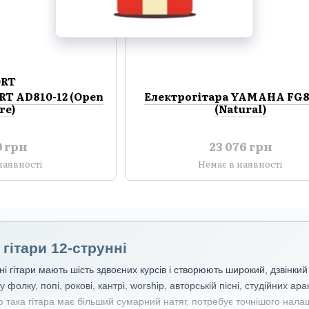
ORT
RT AD810-12 (Open
Електрогітара YAMAHA FG8
re)
(Natural)
9 грн
23 076 грн
наявності
Немає в наявності
 гітари 12-струнні
ні гітари мають шість здвоєних курсів і створюють широкий, дзвінк
 фолку, попі, рокові, кантрі, worship, авторській пісні, студійних 
така гітара має більший сумарний натяг, потребує точнішого налаш