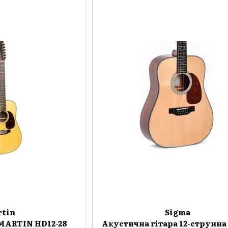
rtin
Sigma
 MARTIN HD12-28
Акустична гітара 12-струнна