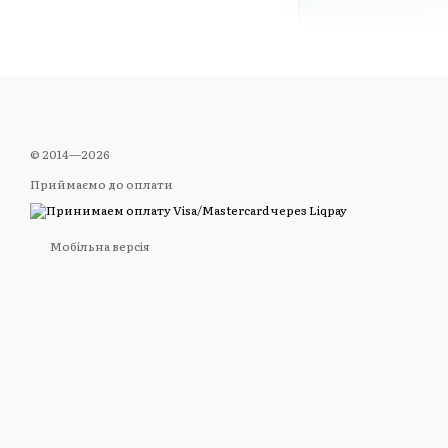
Конструкц
Шість пар
© 2014—2026
Дванадцять стру
Приймаємо до оплати
курсів і затиск
струн.
Мобільна версія
Унісонні B та
Дві верхні пари
налаштовуються 