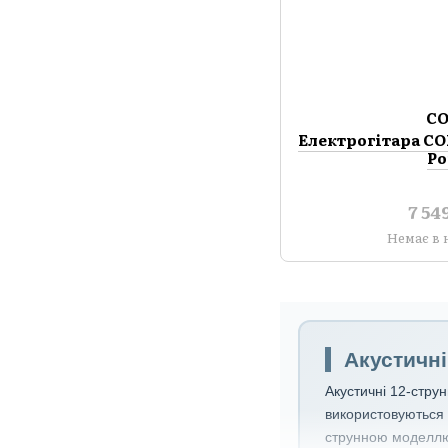
C
Електрогітара CO
Po
7 54
Немає в 
Акустичні
Акустичні 12-струн
використовуються у
струнною моделлю 