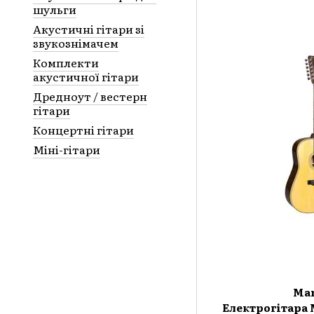
шульги
Акустичні гітари зі
звукознімачем
Комплекти
акустичної гітари
Дредноут / вестерн
гітари
Концертні гітари
Міні-гітари
Ma
Електрогітара