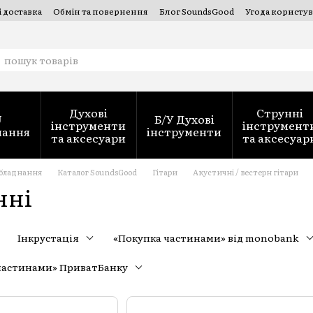
і доставка
Обмін та повернення
Блог SoundsGood
Угода користув
струментів — SoundsGood Services
Духові
Струнні
J
Б/У Духові
інструменти
інструмент
нання
інструменти
та аксесуари
та аксесуар
обладнання
Каталог SoundsGood
Гітари
Акустичні / вестерн гітари
нні
Інкрустація
«Покупка частинами» від monobank
частинами» ПриватБанку