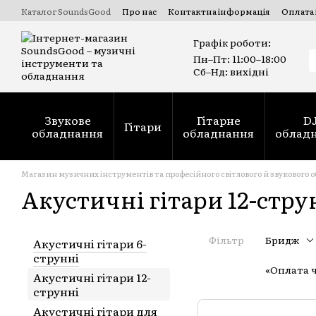
Перейти до основного вмісту
Каталог SoundsGood
Про нас
Контактна інформація
Оплата 
Комерційні та державні тендери Prozorro
Ремонт духових ін
Графік роботи:
Пн–Пт: 11:00–18:00
Сб–Нд: вихідні
Звукове
Гітарне
D
Гітари
обладнання
обладнання
облад
Магазин музичних інструментів та професійного світлового й звукового 
Акустичні гітари 12-стру
Фільтр
Бридж
Акустичні гітари 6-
струнні
«Оплата 
Акустичні гітари 12-
струнні
Акустичні гітари для