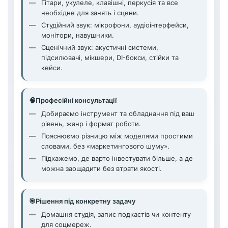
Гітари, укулеле, клавішні, перкусія та все
необхідне для занять і сцени.
Студійний звук: мікрофони, аудіоінтерфейси,
монітори, навушники.
Сценічний звук: акустичні системи,
підсилювачі, мікшери, DI-бокси, стійки та
кейси.
🧠
Професійні консультації
Добираємо інструмент та обладнання під ваш
рівень, жанр і формат роботи.
Пояснюємо різницю між моделями простими
словами, без «маркетингового шуму».
Підкажемо, де варто інвестувати більше, а де
можна заощадити без втрати якості.
🎯
Рішення під конкретну задачу
Домашня студія, запис подкастів чи контенту
для соцмереж.