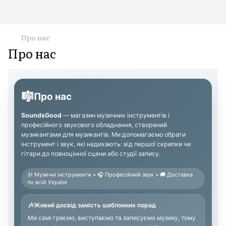
Про нас
Про нас
🎼
Про нас
SoundsGood
— магазин музичних інструментів і
професійного звукового обладнання, створений
музикантами для музикантів. Ми допомагаємо обрати
інструмент і звук, які надихають: від першої скрипки чи
гітари до повноцінної сцени або студії запису.
🎻 Музичні інструменти • 🎧 Професійний звук • 🚚 Доставка
по всій Україні
🎶
Живий досвід замість шаблонних порад
Ми самі граємо, виступаємо та записуємо музику, тому