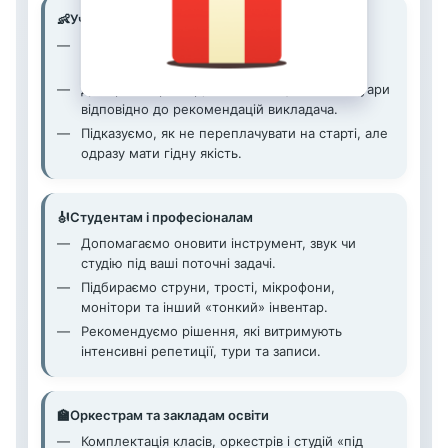
👶
Учням та батькам
Пояснюємо, з якого інструмента варто
починати, щоб дитині було зручно і цікаво.
Добираємо розмір, комплектацію та аксесуари
відповідно до рекомендацій викладача.
Підказуємо, як не переплачувати на старті, але
одразу мати гідну якість.
🎻
Студентам і професіоналам
Допомагаємо оновити інструмент, звук чи
студію під ваші поточні задачі.
Підбираємо струни, трості, мікрофони,
монітори та інший «тонкий» інвентар.
Рекомендуємо рішення, які витримують
інтенсивні репетиції, тури та записи.
🏫
Оркестрам та закладам освіти
Комплектація класів, оркестрів і студій «під