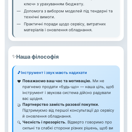
ключ» з урахуванням бюджету.
Допомога з вибором моделей під тендерні та
технічні вимоги.
Практичні поради щодо сервісу, витратних
матеріалів і оновлення обладнання.
✨
Наша філософія
🎵
Інструмент і звук мають надихати
Поважаємо ваш час та мотивацію.
Ми не
❤️
прагнемо продати «будь-що» — наша ціль, щоб
інструмент і звукова система дійсно радували
вас щодня.
Партнерство замість разової покупки.
🤝
Підтримуємо від першої консультації до сервісу
й оновлення обладнання.
Чесність і прозорість.
Відверто говоримо про
🔍
сильні та слабкі сторони різних рішень, щоб ви