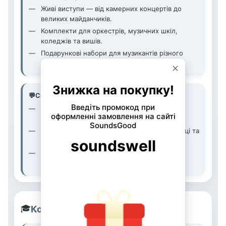
Живі виступи — від камерних концертів до
великих майданчиків.
Комплекти для оркестрів, музичних шкіл,
коледжів та вишів.
Подарункові набори для музикантів різного
рівня.
💬
Сервіс та підтримка
Перевіряємо інструменти та техніку перед
відправкою.
Надійно пакуємо, щоб все приїхало в безпеці та
в строю.
Допомагаємо з налаштуванням, підбором
витратних матеріалів і сервісом.
🎓
Кому ми особливо корисні