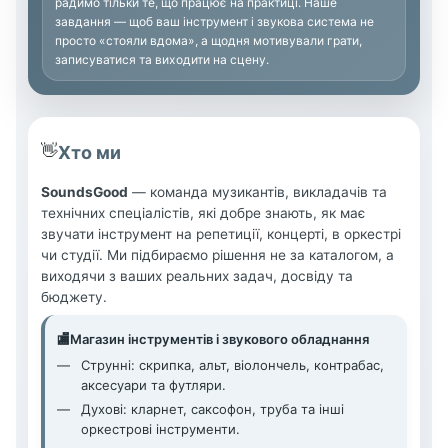
радимо тільки те, що працює на практиці. Наше
завдання — щоб ваш інструмент і звукова система не
просто «стояли вдома», а щодня мотивували грати,
записуватися та виходити на сцену.
👋
Хто ми
SoundsGood
— команда музикантів, викладачів та
технічних спеціалістів, які добре знають, як має
звучати інструмент на репетиції, концерті, в оркестрі
чи студії. Ми підбираємо рішення не за каталогом, а
виходячи з ваших реальних задач, досвіду та
бюджету.
🏬
Магазин інструментів і звукового обладнання
Струнні: скрипка, альт, віолончель, контрабас,
аксесуари та футляри.
Духові: кларнет, саксофон, труба та інші
оркестрові інструменти.