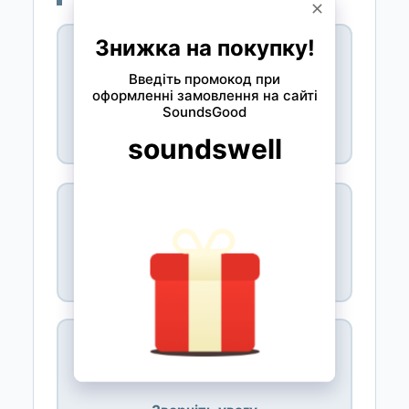
🖤 Monobank
Розстрочка без комісій і переплат.
Обирайте зручну кількість платежів —
без зайвих витрат.
🟢 ПриватБанк
Опція «Оплата частинами», 0% комісії
— прозоро та без прихованих умов.
⚠️