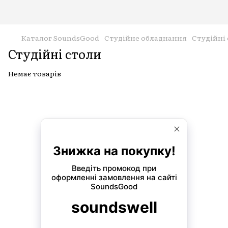
Каталог SoundsGood
Студійне обладнання
Студійні
Студійні столи
Немає товарів