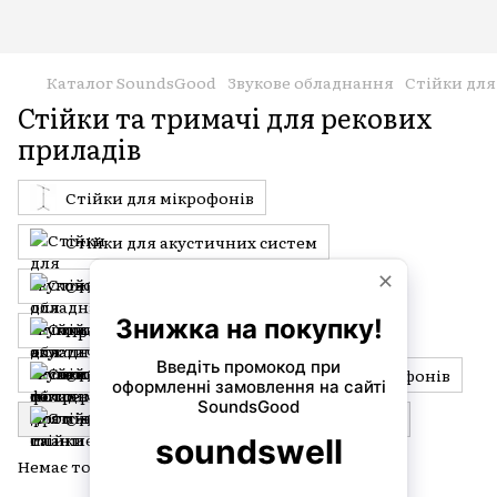
Каталог SoundsGood
Звукове обладнання
Стійки для
Стійки та тримачі для рекових
приладів
Стійки для мікрофонів
Стійки для акустичних систем
Стійки для мікшерів
Проміжні стійки (distance poles)
Стійки та тримачі для планшетів і смартфонів
Стійки та тримачі для рекових приладів
Немає товарів