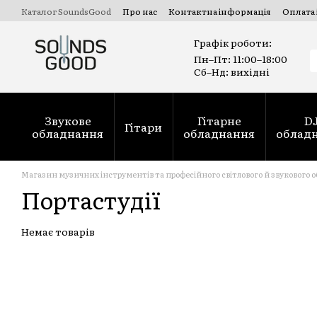
Перейти до основного вмісту
Каталог SoundsGood
Про нас
Контактна інформація
Оплата 
Комерційні та державні тендери Prozorro
Ремонт духових ін
Графік роботи:
Пн–Пт: 11:00–18:00
Сб–Нд: вихідні
Звукове
Гітарне
D
Гітари
обладнання
обладнання
облад
Магазин музичних інструментів та професійного світлового й звукового 
Портастудії
Немає товарів