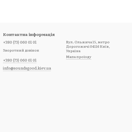
Контактна інформація
+380 (73) 060 01 01
Вул. Ольжича 15, метро
Дорогожичі 04116 Київ,
Зворотний дзвінок
Україна
Мапа проїзду
+380 (73) 060 01 01
info@soundsgood.kiev.ua