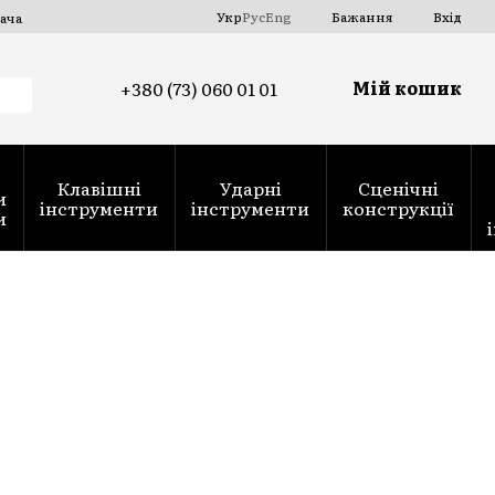
Укр
Рус
Eng
Бажання
Вхід
ача
Мій кошик
+380 (73) 060 01 01
Клавішні
Ударні
Сценічні
и
інструменти
інструменти
конструкції
и