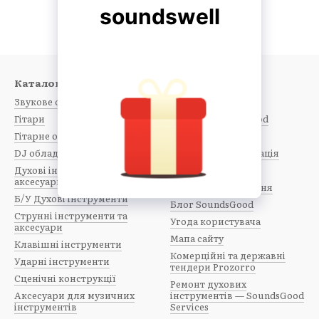
Каталог
Клієнтам
Звукове обладнання
Вхід до кабінету
Гітари
Каталог SoundsGood
Гітарне обладнання
Про нас
DJ обладнання
Контактна інформація
Духові інструменти та
Оплата і доставка
аксесуари
Обмін та повернення
Б/У Духові інструменти
Блог SoundsGood
Струнні інструменти та
Угода користувача
аксесуари
Мапа сайту
Клавішні інструменти
Комерційні та державні
Ударні інструменти
тендери Prozorro
Сценічні конструкції
Ремонт духових
Аксесуари для музичних
інструментів — SoundsGood
інструментів
Services