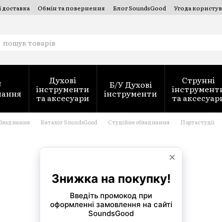
і доставка
Обмін та повернення
Блог SoundsGood
Угода користув
струментів — SoundsGood Services
Духові
Струнні
J
Б/У Духові
інструменти
інструмент
нання
інструменти
та аксесуари
та аксесуар
обладнання
Каталог SoundsGood
Студійне обладнання
Портастудії