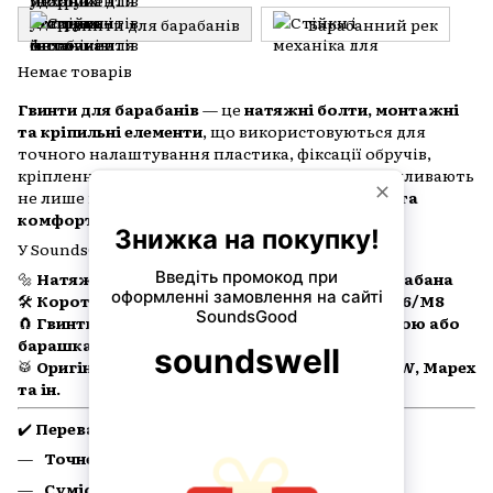
Гвинти для барабанів
Барабанний рек
Немає товарів
Гвинти для барабанів
— це
натяжні болти, монтажні
та кріпильні елементи
, що використовуються для
точного налаштування пластика, фіксації обручів,
кріплення механізмів, лагів або стійок. Вони впливають
не лише на
стрій
, а й на
стійкість конструкції та
комфорт гри
.
У SoundsGood ReStore ви знайдете:
🔩
Натяжні гвинти для малого, томів і бас-барабана
🛠
Короткі та довгі болти з різьбленням M5/M6/M8
🧲
Гвинти з шайбами, фіксаторами, хрестовиною або
барашками
🥁
Оригінальні гвинти Yamaha, Tama, Pearl, DW, Mapex
та ін.
✔️
Переваги якісних гвинтів:
Точне налаштування натягу пластика
Сумісність із більшістю брендів