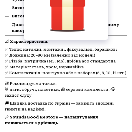
Захист від зсуву та самовідкручування
Висока міцність різьблення та сталі
Довгий термін служби навіть при інтенсивному
використанні
📐
Характеристики:
✅ Типи: натяжні, монтажні, фіксувальні, барашкові
✅ Довжина: 20–80 мм (залежно від моделі)
✅ Різьба: метрична (M5, M6), дрібна або стандартна
✅ Матеріал: сталь, хром, нержавійка
✅ Комплектація: поштучно або в наборах (6, 8, 10, 12 шт.)
🎒 Рекомендуємо також:
🥁 лаги, обручі, пластики, 🧰 сервісні комплекти, 🎧
захист слуху
🚚 Швидка доставка по Україні — замініть зношені
гвинти на надійні.
🎶
SoundsGood ReStore — налаштування
починається з дрібниць.