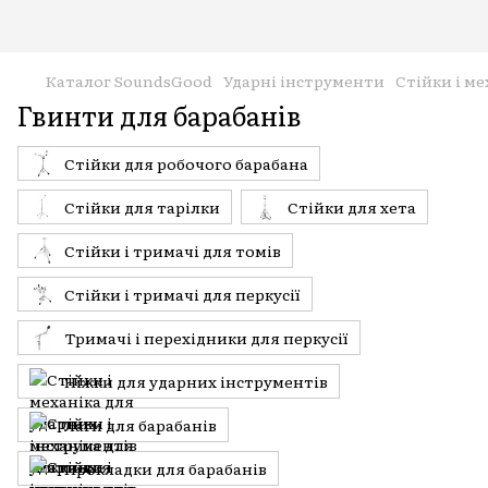
Каталог SoundsGood
Ударні інструменти
Стійки і м
Гвинти для барабанів
Стійки для робочого барабана
Стійки для тарілки
Стійки для хета
Стійки і тримачі для томів
Стійки і тримачі для перкусії
Тримачі і перехідники для перкусії
Ніжки для ударних інструментів
Лаги для барабанів
Прокладки для барабанів