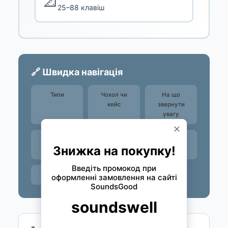
📐
25–88 клавіш
🔗 Швидка навігація
Типи
Чохол чи
На що
кейс
звернути
увагу
Категорії й
Доставка й
FAQ
позиції
оплата
Контакти