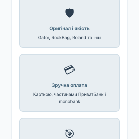
🛡️
Оригінал і якість
Gator, RockBag, Roland та інші
💳
Зручна оплата
Карткою, частинами ПриватБанк і
monobank
🎯