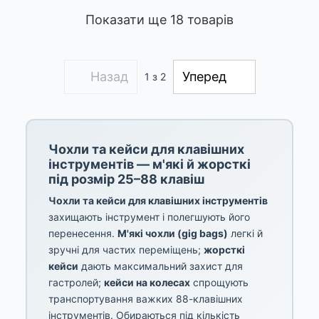
Показати ще 18 товарів
Назад
Уперед
1
з 2
Чохли та кейси для клавішних
інструментів — м'які й жорсткі
під розмір 25–88 клавіш
Чохли та кейси для клавішних інструментів
захищають інструмент і полегшують його
перенесення.
М'які чохли (gig bags)
легкі й
зручні для частих переміщень;
жорсткі
кейси
дають максимальний захист для
гастролей;
кейси на колесах
спрощують
транспортування важких 88-клавішних
інструментів. Обираються під кількість