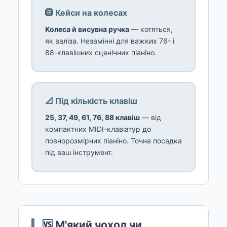
🛞 Кейси на колесах
Колеса й висувна ручка
— котяться,
як валіза. Незамінні для важких 76- і
88-клавішних сценічних піаніно.
📐 Під кількість клавіш
25, 37, 49, 61, 76, 88 клавіш
— від
компактних MIDI-клавіатур до
повнорозмірних піаніно. Точна посадка
під ваш інструмент.
🆚 М'який чохол чи