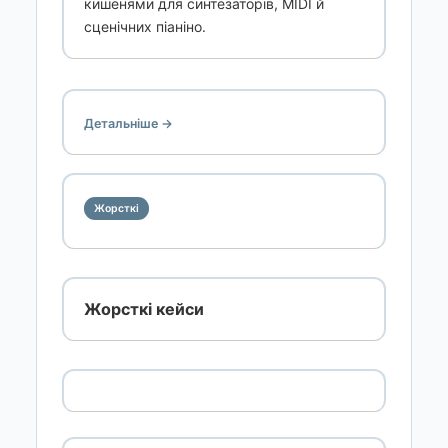
кишенями для синтезаторів, MIDI й
сценічних піаніно.
Детальніше →
Жорсткі
Жорсткі кейси