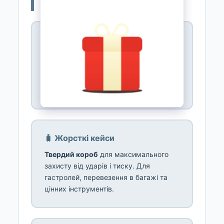
🎒 Типи чохлів і кейсів
🎒 М'які чохли (gig bags)
Сумки з підкладкою
для перенесення
на репетиції й концерти. Легкі, з
ременями та кишенями для
аксесуарів. RockBag, Gator.
🧳 Жорсткі кейси
Твердий короб
для максимального
захисту від ударів і тиску. Для
гастролей, перевезення в багажі та
цінних інструментів.