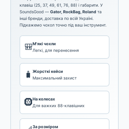
клавіш (25, 37, 49, 61, 76, 88) і габарити. У
SoundsGood —
Gator, RockBag, Roland
та
інші бренди, доставка по всій Україні.
Підкажемо чохол точно під ваш інструмент.
М'які чохли
🎒
Легкі, для перенесення
Жорсткі кейси
🧳
Максимальний захист
На колесах
🛞
Для важких 88-клавішних
За розміром