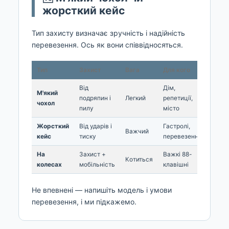
жорсткий кейс
Тип захисту визначає зручність і надійність
перевезення. Ось як вони співвідносяться.
Тип
Захист
Вага
Для кого
Від
Дім,
М'який
подряпин і
Легкий
репетиції,
чохол
пилу
місто
Жорсткий
Від ударів і
Гастролі,
Важчий
кейс
тиску
перевезення
На
Захист +
Важкі 88-
Котиться
колесах
мобільність
клавішні
Не впевнені — напишіть модель і умови
перевезення, і ми підкажемо.