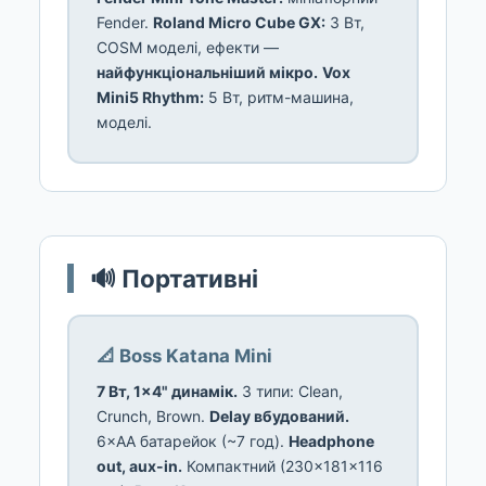
Fender.
Roland Micro Cube GX:
3 Вт,
COSM моделі, ефекти —
найфункціональніший мікро.
Vox
Mini5 Rhythm:
5 Вт, ритм-машина,
моделі.
🔊 Портативні
📐 Boss Katana Mini
7 Вт, 1×4" динамік.
3 типи: Clean,
Crunch, Brown.
Delay вбудований.
6×AA батарейок (~7 год).
Headphone
out, aux-in.
Компактний (230×181×116