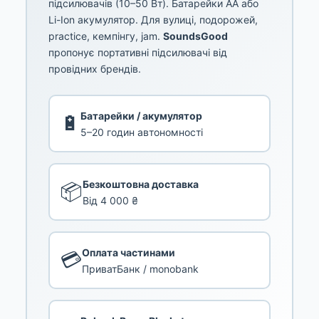
підсилювачів (10–50 Вт). Батарейки AA або
Li-Ion акумулятор. Для вулиці, подорожей,
practice, кемпінгу, jam.
SoundsGood
пропонує портативні підсилювачі від
провідних брендів.
Батарейки / акумулятор
🔋
5–20 годин автономності
Безкоштовна доставка
📦
Від 4 000 ₴
Оплата частинами
💳
ПриватБанк / monobank