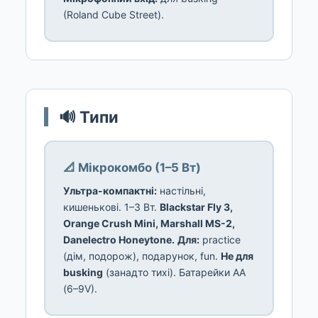
(Roland Cube Street).
🔊 Типи
📐 Мікрокомбо (1–5 Вт)
Ультра-компактні:
настільні,
кишенькові. 1–3 Вт.
Blackstar Fly 3,
Orange Crush Mini, Marshall MS-2,
Danelectro Honeytone.
Для:
practice
(дім, подорож), подарунок, fun.
Не для
busking
(занадто тихі). Батарейки AA
(6–9V).