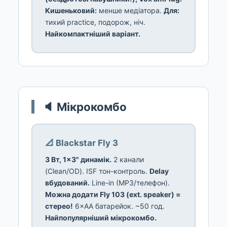
Кишеньковий:
менше медіатора.
Для:
тихий practice, подорож, ніч.
Найкомпактніший варіант.
🔈 Мікрокомбо
📐 Blackstar Fly 3
3 Вт, 1×3" динамік.
2 канали
(Clean/OD). ISF тон-контроль.
Delay
вбудований.
Line-in (MP3/телефон).
Можна додати Fly 103 (ext. speaker) =
стерео!
6×AA батарейок. ~50 год.
Найпопулярніший мікрокомбо.