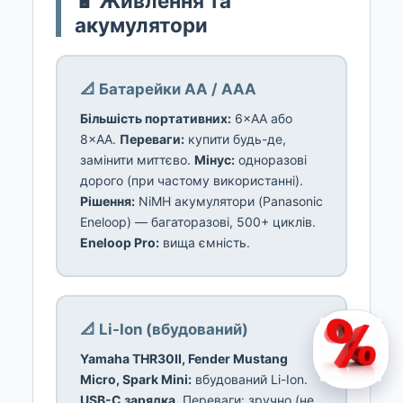
🔋 Живлення та
акумулятори
📐 Батарейки AA / AAA
Більшість портативних:
6×AA або
8×AA.
Переваги:
купити будь-де,
замінити миттєво.
Мінус:
одноразові
дорого (при частому використанні).
Рішення:
NiMH акумулятори (Panasonic
Eneloop) — багаторазові, 500+ циклів.
Eneloop Pro:
вища ємність.
📐 Li-Ion (вбудований)
Yamaha THR30II, Fender Mustang
Micro, Spark Mini:
вбудований Li-Ion.
USB-C зарядка.
Переваги: зручно (не