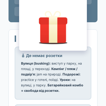
Контакти
🔋 Навіщо
🎸 Де немає розетки
Вулиця (busking):
виступ у парку, на
площі, у переході.
Кемпінг / пляж /
подвір'я:
jam на природі.
Подорожі:
practice у готелі, поїзді.
Уроки:
на
вулиці, у парку.
Батарейковий комбо
= свобода від розетки.