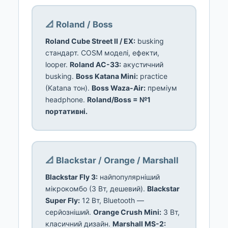
📐 Roland / Boss
Roland Cube Street II / EX:
busking
стандарт. COSM моделі, ефекти,
looper.
Roland AC-33:
акустичний
busking.
Boss Katana Mini:
practice
(Katana тон).
Boss Waza-Air:
преміум
headphone.
Roland/Boss = №1
портативні.
📐 Blackstar / Orange / Marshall
Blackstar Fly 3:
найпопулярніший
мікрокомбо (3 Вт, дешевий).
Blackstar
Super Fly:
12 Вт, Bluetooth —
серйозніший.
Orange Crush Mini:
3 Вт,
класичний дизайн.
Marshall MS-2: