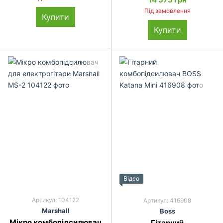
Під замовлення
Купити
Купити
Відео
Артикул: 104122
Артикул: 416908
Mar­shall
Boss
Мікро комбопідсилювач
Гітарний