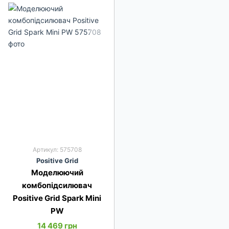
Артикул: 575708
Pos­it­ive Grid
Моделюючий
комбопідсилювач
Positive Grid Spark Mini
PW
14 469 грн