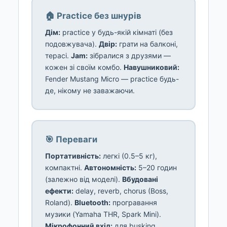
🏠 Practice без шнурів
Дім:
practice у будь-якій кімнаті (без
подовжувача).
Двір:
грати на балконі,
терасі.
Jam:
зібралися з друзями —
кожен зі своїм комбо.
Навушниковий:
Fender Mustang Micro — practice будь-
де, нікому не заважаючи.
🎯 Переваги
Портативність:
легкі (0.5–5 кг),
компактні.
Автономність:
5–20 годин
(залежно від моделі).
Вбудовані
ефекти:
delay, reverb, chorus (Boss,
Roland).
Bluetooth:
програвання
музики (Yamaha THR, Spark Mini).
Мікрофонний вхід:
для busking