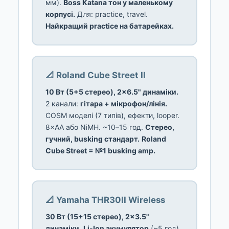
мм).
Boss Katana тон у маленькому
корпусі.
Для: practice, travel.
Найкращий practice на батарейках.
📐 Roland Cube Street II
10 Вт (5+5 стерео), 2×6.5" динаміки.
2 канали:
гітара + мікрофон/лінія.
COSM моделі (7 типів), ефекти, looper.
8×AA або NiMH. ~10–15 год.
Стерео,
гучний, busking стандарт.
Roland
Cube Street = №1 busking amp.
📐 Yamaha THR30II Wireless
30 Вт (15+15 стерео), 2×3.5"
динаміки.
Li-Ion акумулятор
(~5 год).