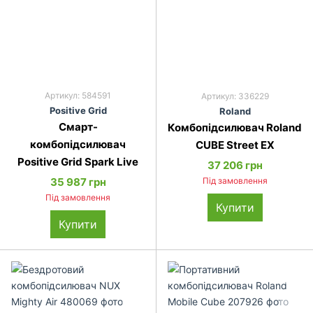
Артикул: 584591
Артикул: 336229
Pos­it­ive Grid
Ro­land
Смарт-
Комбопідсилювач Roland
комбопідсилювач
CUBE Street EX
Positive Grid Spark Live
37 206 грн
35 987 грн
Під замовлення
Під замовлення
Купити
Купити