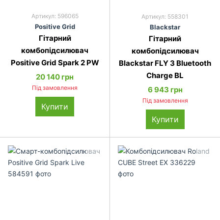
Артикул: 596065
Артикул: 558301
Pos­it­ive Grid
Black­star
Гітарний
Гітарний
комбопідсилювач
комбопідсилювач
Positive Grid Spark 2 PW
Blackstar FLY 3 Bluetooth
Charge BL
20 140 грн
Під замовлення
6 943 грн
Під замовлення
Купити
Купити