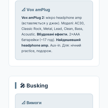
📐 Vox amPlug
Vox amPlug 2:
мікро headphone amp
(вставляється у джек). Моделі: AC30,
Classic Rock, Metal, Lead, Clean, Bass,
Acoustic.
Вбудовані ефекти.
2×AAA
батарейки (~17 год).
Найдешевший
headphone amp.
Aux-in. Для: нічний
practice, подорож.
🎤 Busking
📐 Вимоги