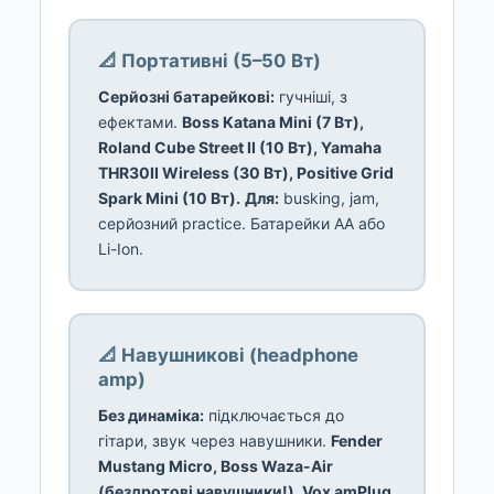
📐 Портативні (5–50 Вт)
Серйозні батарейкові:
гучніші, з
ефектами.
Boss Katana Mini (7 Вт),
Roland Cube Street II (10 Вт), Yamaha
THR30II Wireless (30 Вт), Positive Grid
Spark Mini (10 Вт).
Для:
busking, jam,
серйозний practice. Батарейки AA або
Li-Ion.
📐 Навушникові (headphone
amp)
Без динаміка:
підключається до
гітари, звук через навушники.
Fender
Mustang Micro, Boss Waza-Air
(бездротові навушники!), Vox amPlug.