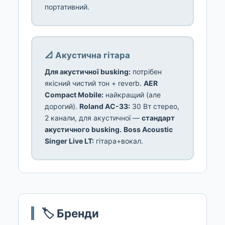
портативний.
📐 Акустична гітара
Для акустичної busking:
потрібен
якісний чистий тон + reverb.
AER
Compact Mobile:
найкращий (але
дорогий).
Roland AC-33:
30 Вт стерео,
2 канали, для акустичної —
стандарт
акустичного busking.
Boss Acoustic
Singer Live LT:
гітара+вокал.
🏷️ Бренди