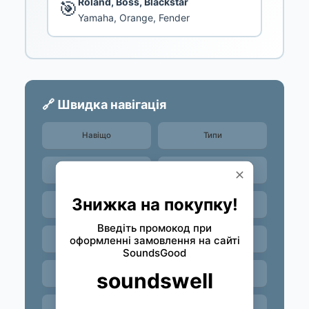
Roland, Boss, Blackstar
🎯
Yamaha, Orange, Fender
🔗 Швидка навігація
Навіщо
Типи
Мікрокомбо
Портативні
Навушникові
Busking
Бренди
Акумулятори
Порівняння
Як обрати
FAQ
SoundsGood