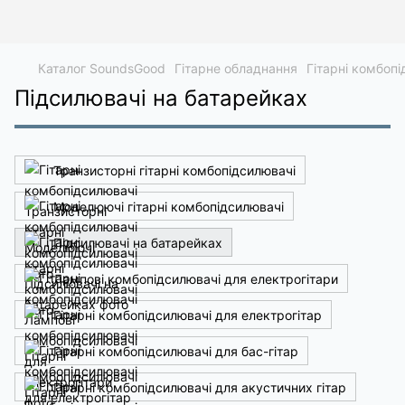
Каталог SoundsGood
Гітарне обладнання
Гітарні комбоп
Підсилювачі на батарейках
Транзисторні гітарні комбопідсилювачі
Моделюючі гітарні комбопідсилювачі
Підсилювачі на батарейках
Лампові комбопідсилювачі для електрогітари
Гітарні комбопідсилювачі для електрогітар
Гітарні комбопідсилювачі для бас-гітар
Гітарні комбопідсилювачі для акустичних гітар