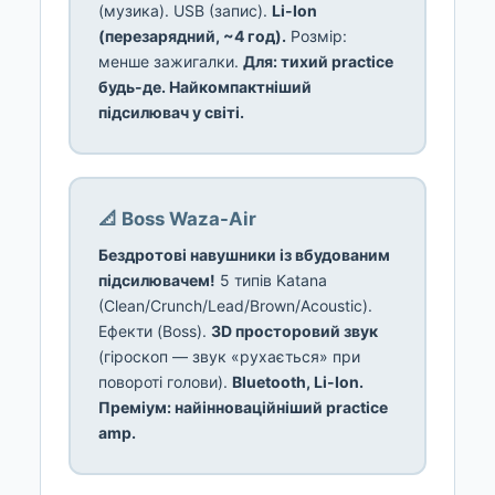
(музика). USB (запис).
Li-Ion
(перезарядний, ~4 год).
Розмір:
менше зажигалки.
Для: тихий practice
будь-де. Найкомпактніший
підсилювач у світі.
📐 Boss Waza-Air
Бездротові навушники із вбудованим
підсилювачем!
5 типів Katana
(Clean/Crunch/Lead/Brown/Acoustic).
Ефекти (Boss).
3D просторовий звук
(гіроскоп — звук «рухається» при
повороті голови).
Bluetooth, Li-Ion.
Преміум: найінноваційніший practice
amp.