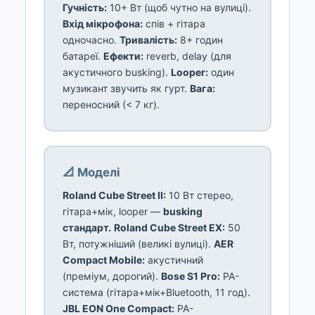
Гучність:
10+ Вт (щоб чутно на вулиці).
Вхід мікрофона:
спів + гітара
одночасно.
Тривалість:
8+ годин
батареї.
Ефекти:
reverb, delay (для
акустичного busking).
Looper:
один
музикант звучить як гурт.
Вага:
переносний (< 7 кг).
📐 Моделі
Roland Cube Street II:
10 Вт стерео,
гітара+мік, looper —
busking
стандарт.
Roland Cube Street EX:
50
Вт, потужніший (великі вулиці).
AER
Compact Mobile:
акустичний
(преміум, дорогий).
Bose S1 Pro:
PA-
система (гітара+мік+Bluetooth, 11 год).
JBL EON One Compact:
PA-