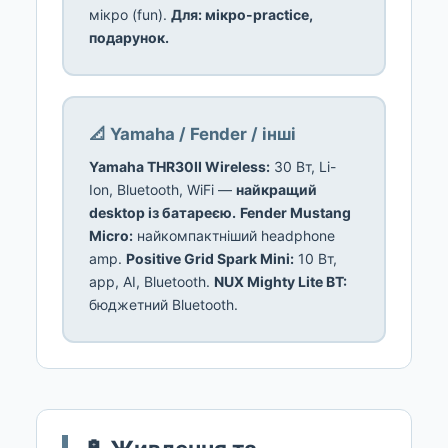
мікро (fun).
Для: мікро-practice,
подарунок.
📐 Yamaha / Fender / інші
Yamaha THR30II Wireless:
30 Вт, Li-
Ion, Bluetooth, WiFi —
найкращий
desktop із батареєю.
Fender Mustang
Micro:
найкомпактніший headphone
amp.
Positive Grid Spark Mini:
10 Вт,
app, AI, Bluetooth.
NUX Mighty Lite BT:
бюджетний Bluetooth.