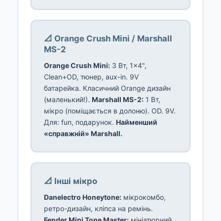
📐 Orange Crush Mini / Marshall
MS-2
Orange Crush Mini:
3 Вт, 1×4",
Clean+OD, тюнер, aux-in. 9V
батарейка. Класичний Orange дизайн
(маленький!).
Marshall MS-2:
1 Вт,
мікро (поміщається в долоню). OD. 9V.
Для: fun, подарунок.
Найменший
«справжній» Marshall.
📐 Інші мікро
Danelectro Honeytone:
мікрокомбо,
ретро-дизайн, кліпса на ремінь.
Fender Mini Tone Master:
мініатюрний