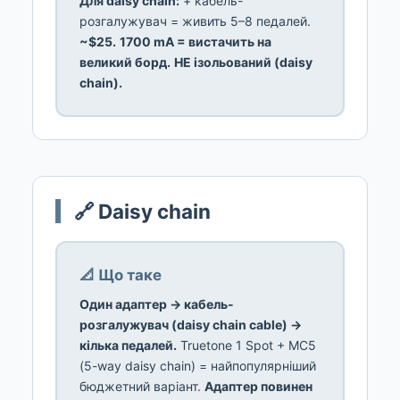
Для daisy chain:
+ кабель-
розгалужувач = живить 5–8 педалей.
~$25.
1700 mA = вистачить на
великий борд.
НЕ ізольований (daisy
chain).
🔗 Daisy chain
📐 Що таке
Один адаптер → кабель-
розгалужувач (daisy chain cable) →
кілька педалей.
Truetone 1 Spot + MC5
(5-way daisy chain) = найпопулярніший
бюджетний варіант.
Адаптер повинен