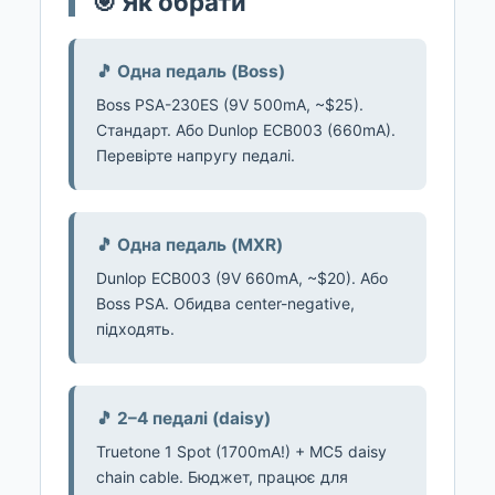
🎯 Як обрати
🎵 Одна педаль (Boss)
Boss PSA-230ES (9V 500mA, ~$25).
Стандарт. Або Dunlop ECB003 (660mA).
Перевірте напругу педалі.
🎵 Одна педаль (MXR)
Dunlop ECB003 (9V 660mA, ~$20). Або
Boss PSA. Обидва center-negative,
підходять.
🎵 2–4 педалі (daisy)
Truetone 1 Spot (1700mA!) + MC5 daisy
chain cable. Бюджет, працює для