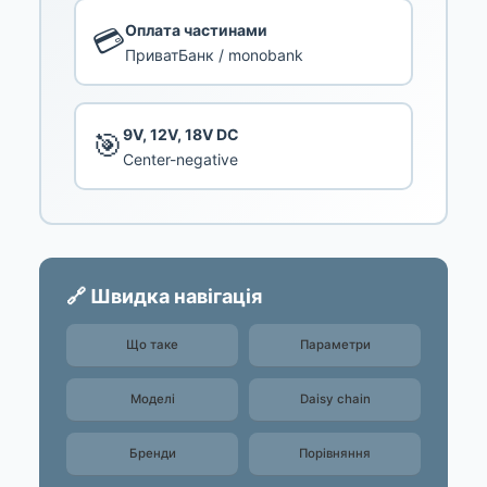
Оплата частинами
💳
ПриватБанк / monobank
9V, 12V, 18V DC
🎯
Center-negative
🔗 Швидка навігація
Що таке
Параметри
Моделі
Daisy chain
Бренди
Порівняння