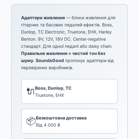
Адаптери живлення
— блоки живлення для
гітарних та басових педалей ефектів. Boss,
Dunlop, TC Electronic, Truetone, EHX, Harley
Benton. 9V, 12V, 18V DC. Center-negative
стандарт. Для одної педалі або daisy chain.
Правильне живлення = чистий тон без
шуму.
SoundsGood
пропонує адаптери від
перевірених виробників.
Boss, Dunlop, TC
🔌
Truetone, EHX
Безкоштовна доставка
📦
Від 4 000 ₴