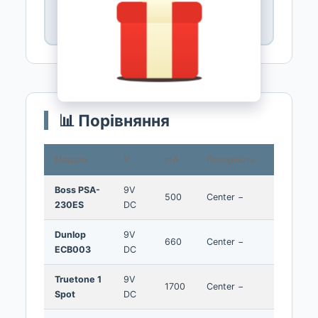
Benton:
бюджет (~$8).
Thomann:
бюджет.
📊 Порівняння
Модель
V
mA
Полярність
Ціна
Boss PSA-
9V
500
Center −
~$25
230ES
DC
Dunlop
9V
660
Center −
~$20
ECB003
DC
Truetone 1
9V
1700
Center −
~$25
Spot
DC