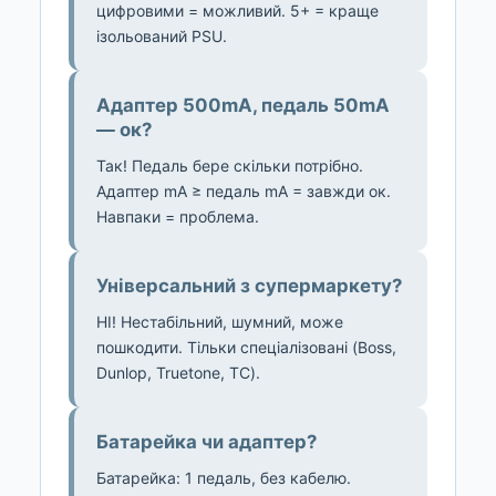
цифровими = можливий. 5+ = краще
ізольований PSU.
Адаптер 500mA, педаль 50mA
— ок?
Так! Педаль бере скільки потрібно.
Адаптер mA ≥ педаль mA = завжди ок.
Навпаки = проблема.
Універсальний з супермаркету?
НІ! Нестабільний, шумний, може
пошкодити. Тільки спеціалізовані (Boss,
Dunlop, Truetone, TC).
Батарейка чи адаптер?
Батарейка: 1 педаль, без кабелю.