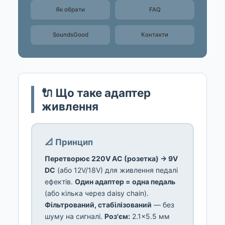
Як обрати
FAQ
SoundsGood
Контакти
🔌 Що таке адаптер
живлення
📐 Принцип
Перетворює 220V AC (розетка) → 9V
DC
(або 12V/18V) для живлення педалі
ефектів.
Один адаптер = одна педаль
(або кілька через daisy chain).
Фільтрований, стабілізований
— без
шуму на сигналі.
Роз'єм:
2.1×5.5 мм