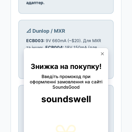
адаптер.
📐 Dunlop / MXR
ECB003:
9V 660mA (~$20). Для MXR
та інших.
ECB004:
18V 150mA (для
педалей, що потребують 18V).
ECB006:
9V AC (для рідкісних AC
педалей).
Dunlop = якість, versatile.
📐 Truetone / TC / EHX / інші
Truetone 1 Spot:
9V 1700mA (~$25, для
daisy chain).
TC Electronic PowerPlug
9:
9V 670mA (~$15).
EHX 9.6V DC:
для
EHX педалей (9.6V, не 9V!).
Harley