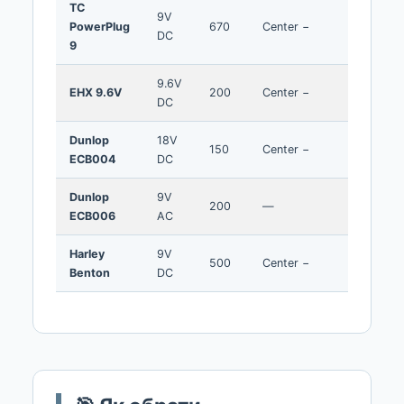
TC
9V
PowerPlug
670
Center −
~$15
DC
9
9.6V
EHX 9.6V
200
Center −
~$15
DC
Dunlop
18V
150
Center −
~$25
ECB004
DC
Dunlop
9V
200
—
~$25
ECB006
AC
Harley
9V
500
Center −
~$8
Benton
DC