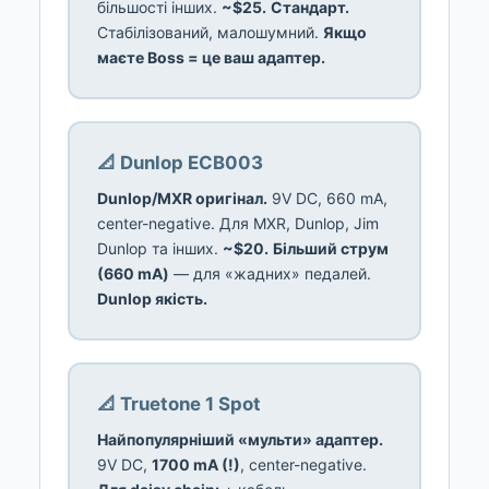
більшості інших.
~$25.
Стандарт.
Стабілізований, малошумний.
Якщо
маєте Boss = це ваш адаптер.
📐 Dunlop ECB003
Dunlop/MXR оригінал.
9V DC, 660 mA,
center-negative. Для MXR, Dunlop, Jim
Dunlop та інших.
~$20.
Більший струм
(660 mA)
— для «жадних» педалей.
Dunlop якість.
📐 Truetone 1 Spot
Найпопулярніший «мульти» адаптер.
9V DC,
1700 mA (!)
, center-negative.