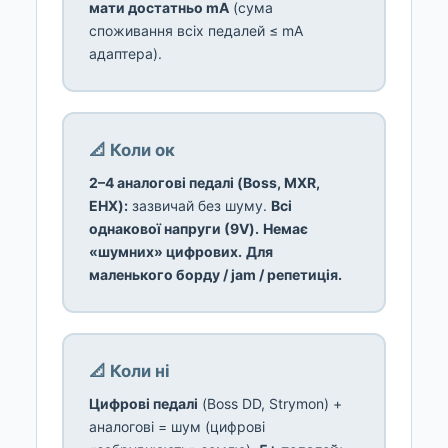
мати достатньо mA
(сума
споживання всіх педалей ≤ mA
адаптера).
📐 Коли ок
2–4 аналогові педалі (Boss, MXR,
EHX):
зазвичай без шуму.
Всі
однакової напруги (9V).
Немає
«шумних» цифрових.
Для
маленького борду / jam / репетиція.
📐 Коли ні
Цифрові педалі
(Boss DD, Strymon) +
аналогові = шум (цифрові