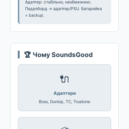
Адаптер: стабільно, необмежено.
Педалборд → адаптер/PSU. Батарейка
= backup.
🏆 Чому SoundsGood
🔌
Адаптери
Boss, Dunlop, TC, Truetone