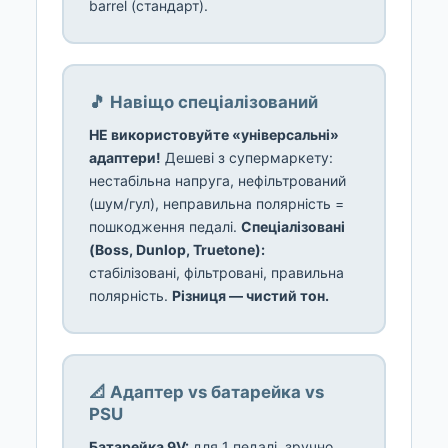
barrel (стандарт).
🎵 Навіщо спеціалізований
НЕ використовуйте «універсальні»
адаптери!
Дешеві з супермаркету:
нестабільна напруга, нефільтрований
(шум/гул), неправильна полярність =
пошкодження педалі.
Спеціалізовані
(Boss, Dunlop, Truetone):
стабілізовані, фільтровані, правильна
полярність.
Різниця — чистий тон.
📐 Адаптер vs батарейка vs
PSU
Батарейка 9V:
для 1 педалі, зручно