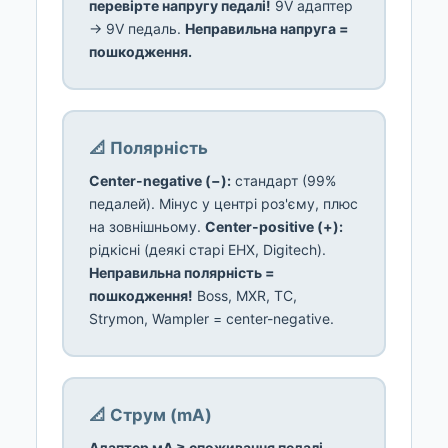
перевірте напругу педалі!
9V адаптер
→ 9V педаль.
Неправильна напруга =
пошкодження.
📐 Полярність
Center-negative (−):
стандарт (99%
педалей). Мінус у центрі роз'єму, плюс
на зовнішньому.
Center-positive (+):
рідкісні (деякі старі EHX, Digitech).
Неправильна полярність =
пошкодження!
Boss, MXR, TC,
Strymon, Wampler = center-negative.
📐 Струм (mA)
Адаптер мА ≥ споживання педалі.