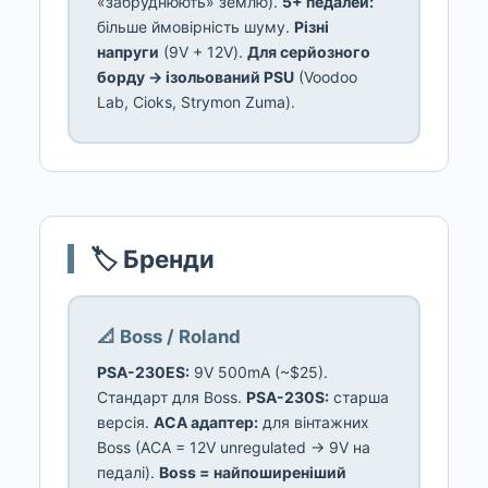
«забруднюють» землю).
5+ педалей:
більше ймовірність шуму.
Різні
напруги
(9V + 12V).
Для серйозного
борду → ізольований PSU
(Voodoo
Lab, Cioks, Strymon Zuma).
🏷️ Бренди
📐 Boss / Roland
PSA-230ES:
9V 500mA (~$25).
Стандарт для Boss.
PSA-230S:
старша
версія.
ACA адаптер:
для вінтажних
Boss (ACA = 12V unregulated → 9V на
педалі).
Boss = найпоширеніший