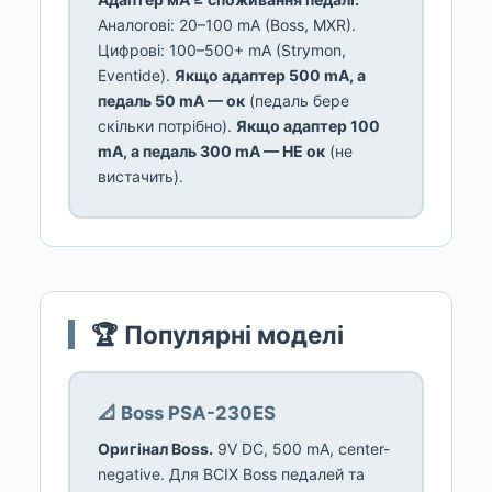
Аналогові: 20–100 mA (Boss, MXR).
Цифрові: 100–500+ mA (Strymon,
Eventide).
Якщо адаптер 500 mA, а
педаль 50 mA — ок
(педаль бере
скільки потрібно).
Якщо адаптер 100
mA, а педаль 300 mA — НЕ ок
(не
вистачить).
🏆 Популярні моделі
📐 Boss PSA-230ES
Оригінал Boss.
9V DC, 500 mA, center-
negative. Для ВСІХ Boss педалей та