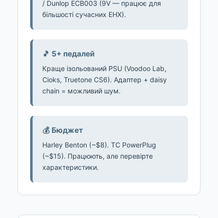
/ Dunlop ECB003 (9V — працює для
більшості сучасних EHX).
🎵 5+ педалей
Краще ізольований PSU (Voodoo Lab,
Cioks, Truetone CS6). Адаптер + daisy
chain = можливий шум.
💰 Бюджет
Harley Benton (~$8). TC PowerPlug
(~$15). Працюють, але перевірте
характеристики.