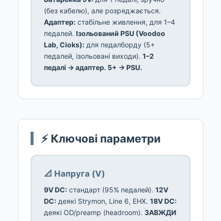
(без кабелю), але розряджається.
Адаптер:
стабільне живлення, для 1–4
педалей.
Ізольований PSU (Voodoo
Lab, Cioks):
для педалборду (5+
педалей, ізольовані виходи).
1–2
педалі → адаптер. 5+ → PSU.
⚡ Ключові параметри
📐 Напруга (V)
9V DC:
стандарт (95% педалей).
12V
DC:
деякі Strymon, Line 6, EHX.
18V DC:
деякі OD/preamp (headroom).
ЗАВЖДИ