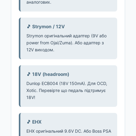
аналогових.
🎵 Strymon / 12V
Strymon оригінальний адаптер (9V або
power from Ojai/Zuma). Або адаптер з
12V виходом.
🎵 18V (headroom)
Dunlop ECB004 (18V 150mA). Для OCD,
Xotic. Перевірте що педаль підтримує
18V!
🎵 EHX
EHX оригінальний 9.6V DC. Або Boss PSA