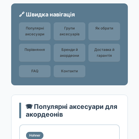
🔗 Швидка навігація
Популярні
Групи
Як обрати
аксесуари
аксесуарів
Порівняння
Бренди й
Доставка й
акордеони
гарантія
FAQ
Контакти
🪗 Популярні аксесуари для
акордеонів
Hohner