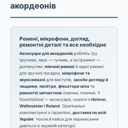
акордеонів
Ремені, мікрофони, догляд,
ремонтні деталі та все необхідне
Аксесуари для акордеонів
роблять гру
зручною, звук — гучним, а інструмент —
доглянутим:
плечові ремені
й задні ремені
для зручної посадки,
мікрофони та
звукознімачі
для виступів,
засоби догляду й
чищення
,
пюпітри
,
фіксатори міха
та
ремонтні запчастини
(язички, планки). У
SoundsGood — аксесуари, сумісні з
Hohner,
Weltmeister і Roland
. Оригінальні
комплектуючі з гарантією,
доставка по всій
Україні
. Чохли й кейси для перенесення
дивіться в
окремій категорії
.