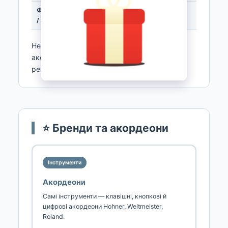
Фіксатор міха
Фіксація й
Усім
/ задній ремінь
транспорт
Не знаєте, що потрібно — напишіть модель
акордеона й завдання (сцена/навчання/
ремонт), і ми складемо набір аксесуарів.
⭐ Бренди та акордеони
Інструменти
Акордеони
Самі інструменти — клавішні, кнопкові й
цифрові акордеони Hohner, Weltmeister,
Roland.