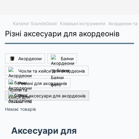
Каталог SoundsGood
Клавішні інструменти
Акордеони та
Різні аксесуари для акордеонів
Акордеони
Баяни
Чохли та кейси для акордеонів
Ремені для акордеонів
Різні аксесуари для акордеонів
Немає товарів
Аксесуари для