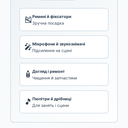
Ремені й фіксатори
🎽
Зручна посадка
Мікрофони й звукознімачі
🎤
Підсилення на сцені
Догляд і ремонт
🧴
Чищення й запчастини
Пюпітри й дрібниці
🎵
Для занять і сцени