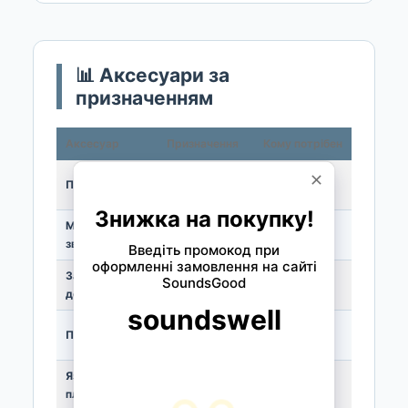
📊 Аксесуари за
призначенням
Аксесуар
Призначення
Кому потрібен
Зручна
Плечові ремені
Усім
посадка
Мікрофон /
Підсилення
Сцена,
звукознімач
звуку
концерти
Засоби
Чищення
Усім
догляду
корпусу
Розташування
Навчання,
Пюпітр
нот
виступи
Язички та
Ремонт
Майстрам,
планки
інструмента
ремонт