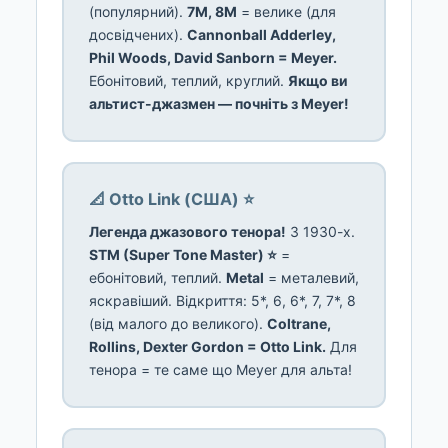
(популярний).
7M, 8M
= велике (для
досвідчених).
Cannonball Adderley,
Phil Woods, David Sanborn = Meyer.
Ебонітовий, теплий, круглий.
Якщо ви
альтист-джазмен — почніть з Meyer!
📐 Otto Link (США) ⭐
Легенда джазового тенора!
З 1930-х.
STM (Super Tone Master) ⭐
=
ебонітовий, теплий.
Metal
= металевий,
яскравіший. Відкриття: 5*, 6, 6*, 7, 7*, 8
(від малого до великого).
Coltrane,
Rollins, Dexter Gordon = Otto Link.
Для
тенора = те саме що Meyer для альта!