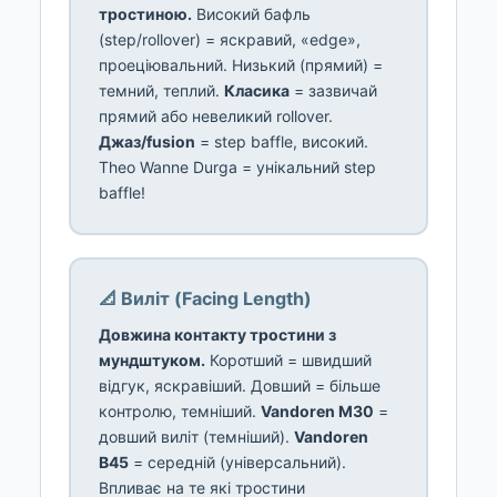
тростиною.
Високий бафль
(step/rollover) = яскравий, «edge»,
проеціювальний. Низький (прямий) =
темний, теплий.
Класика
= зазвичай
прямий або невеликий rollover.
Джаз/fusion
= step baffle, високий.
Theo Wanne Durga = унікальний step
baffle!
📐 Виліт (Facing Length)
Довжина контакту тростини з
мундштуком.
Коротший = швидший
відгук, яскравіший. Довший = більше
контролю, темніший.
Vandoren M30
=
довший виліт (темніший).
Vandoren
B45
= середній (універсальний).
Впливає на те які тростини