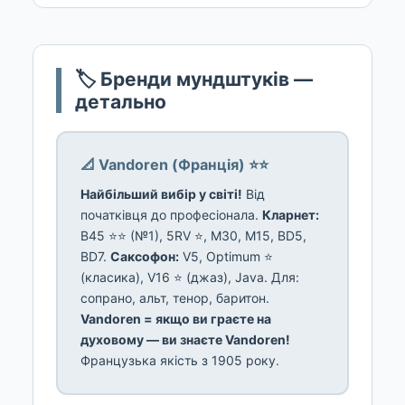
🏷️ Бренди мундштуків —
детально
📐 Vandoren (Франція) ⭐⭐
Найбільший вибір у світі!
Від
початківця до професіонала.
Кларнет:
B45 ⭐⭐ (№1), 5RV ⭐, M30, M15, BD5,
BD7.
Саксофон:
V5, Optimum ⭐
(класика), V16 ⭐ (джаз), Java. Для:
сопрано, альт, тенор, баритон.
Vandoren = якщо ви граєте на
духовому — ви знаєте Vandoren!
Французька якість з 1905 року.