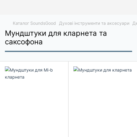
Каталог SoundsGood
Духові інструменти та аксесуари
Де
Мундштуки для кларнета та
саксофона