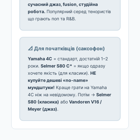
сучасний джаз, fusion, студійна
робота.
Популярний серед тенористів
що грають поп та R&B.
📐 Для початківців (саксофон)
Yamaha 4C
= стандарт, достатній 1–2
роки.
Selmer S80 C*
= якщо одразу
хочете якість (для класики).
НЕ
купуйте дешеві «no-name»
мундштуки!
Краще грати на Yamaha
4C ніж на невідомому. Потім →
Selmer
S80 (класика)
або
Vandoren V16 /
Meyer (джаз)
.