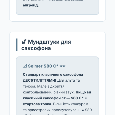
апгрейд.
🎷 Мундштуки для
саксофона
📐 Selmer S80 C* ⭐⭐
Стандарт класичного саксофона
ДЕСЯТИЛІТТЯМИ!
Для альта та
тенора. Мале відкриття,
контрольований, рівний звук.
Якщо ви
класичний саксофоніст — S80 C* =
стартова точка.
Більшість конкурсів
та оркестрових прослуховувань = S80