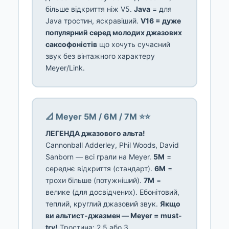
більше відкриття ніж V5.
Java
= для
Java тростин, яскравіший.
V16 = дуже
популярний серед молодих джазових
саксофоністів
що хочуть сучасний
звук без вінтажного характеру
Meyer/Link.
📐 Meyer 5M / 6M / 7M ⭐⭐
ЛЕГЕНДА джазового альта!
Cannonball Adderley, Phil Woods, David
Sanborn — всі грали на Meyer.
5M
=
середнє відкриття (стандарт).
6M
=
трохи більше (потужніший).
7M
=
велике (для досвідчених). Ебонітовий,
теплий, круглий джазовий звук.
Якщо
ви альтист-джазмен — Meyer = must-
try!
Тростина: 2.5 або 3.