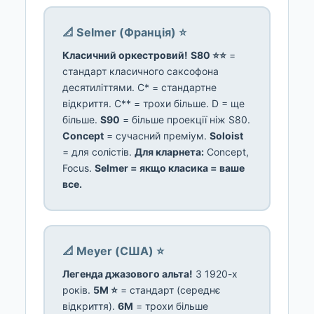
📐 Selmer (Франція) ⭐
Класичний оркестровий!
S80 ⭐⭐
=
стандарт класичного саксофона
десятиліттями. C* = стандартне
відкриття. C** = трохи більше. D = ще
більше.
S90
= більше проекції ніж S80.
Concept
= сучасний преміум.
Soloist
= для солістів.
Для кларнета:
Concept,
Focus.
Selmer = якщо класика = ваше
все.
📐 Meyer (США) ⭐
Легенда джазового альта!
З 1920-х
років.
5M ⭐
= стандарт (середнє
відкриття).
6M
= трохи більше