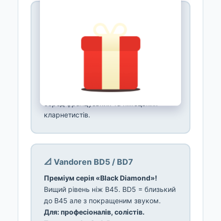
📐 Vandoren M30 / M15 / M13
«Глибші» мундштуки!
M30 = довший
виліт, темніший, оксамитовий звук.
M15 = ще темніший. M13 =
найтемніший.
Для: досвідчених,
оркестрових, тих хто шукає темний
«європейський» звук.
Популярні
серед французьких та німецьких
кларнетистів.
📐 Vandoren BD5 / BD7
Преміум серія «Black Diamond»!
Вищий рівень ніж B45. BD5 = близький
до B45 але з покращеним звуком.
Для: професіоналів, солістів.