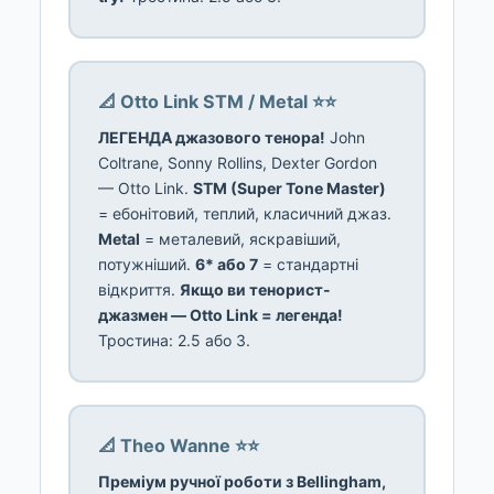
📐 Otto Link STM / Metal ⭐⭐
ЛЕГЕНДА джазового тенора!
John
Coltrane, Sonny Rollins, Dexter Gordon
— Otto Link.
STM (Super Tone Master)
= ебонітовий, теплий, класичний джаз.
Metal
= металевий, яскравіший,
потужніший.
6* або 7
= стандартні
відкриття.
Якщо ви тенорист-
джазмен — Otto Link = легенда!
Тростина: 2.5 або 3.
📐 Theo Wanne ⭐⭐
Преміум ручної роботи з Bellingham,