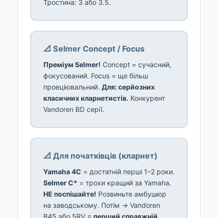
Тростина: 3 або 3.5.
📐 Selmer Concept / Focus
Преміум Selmer!
Concept = сучасний,
фокусований. Focus = ще більш
проеціювальний.
Для: серйозних
класичних кларнетистів.
Конкурент
Vandoren BD серії.
📐 Для початківців (кларнет)
Yamaha 4C
= достатній перші 1–2 роки.
Selmer C*
= трохи кращий за Yamaha.
НЕ поспішайте!
Розвиньте амбушюр
на заводському. Потім → Vandoren
B45 або 5RV =
перший справжній