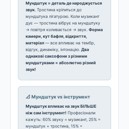
Мундштук = деталь де народжується
звук.
Тростина кріпиться до
мундштука лігатурою. Коли музикант
дує — тростина вібрує на мундштуку
→ повітря коливається → звук.
Форма
камери, кут бафля, відкриття,
матеріал
— все впливає на тембр,
відгук, динаміку, інтонацію.
Два
однакові саксофони з різними
мундштуками = абсолютно різний
звук!
📐 Мундштук vs інструмент
Мундштук впливає на звук БІЛЬШЕ
ніж сам інструмент!
Професіонали
кажуть: 60% звуку = музикант, 25% =
мундштук + тростина, 15% =