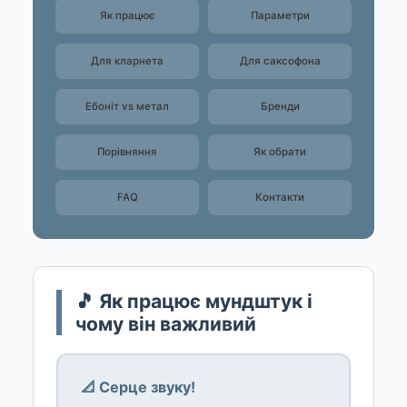
Як працює
Параметри
Для кларнета
Для саксофона
Ебоніт vs метал
Бренди
Порівняння
Як обрати
FAQ
Контакти
🎵 Як працює мундштук і
чому він важливий
📐 Серце звуку!