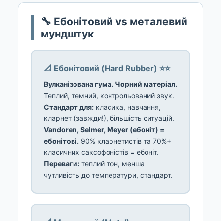
🔧 Ебонітовий vs металевий
мундштук
📐 Ебонітовий (Hard Rubber) ⭐⭐
Вулканізована гума. Чорний матеріал.
Теплий, темний, контрольований звук.
Стандарт для:
класика, навчання,
кларнет (завжди!), більшість ситуацій.
Vandoren, Selmer, Meyer (ебоніт) =
ебонітові.
90% кларнетистів та 70%+
класичних саксофоністів = ебоніт.
Переваги:
теплий тон, менша
чутливість до температури, стандарт.