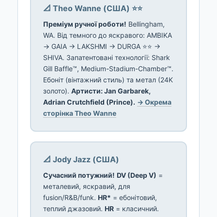
📐 Theo Wanne (США) ⭐⭐
Преміум ручної роботи!
Bellingham,
WA. Від темного до яскравого: AMBIKA
→ GAIA → LAKSHMI → DURGA ⭐⭐ →
SHIVA. Запатентовані технології: Shark
Gill Baffle™, Medium-Stadium-Chamber™.
Ебоніт (вінтажний стиль) та метал (24K
золото).
Артисти: Jan Garbarek,
Adrian Crutchfield (Prince).
→ Окрема
сторінка Theo Wanne
📐 Jody Jazz (США)
Сучасний потужний!
DV (Deep V)
=
металевий, яскравий, для
fusion/R&B/funk.
HR*
= ебонітовий,
теплий джазовий.
HR
= класичний.