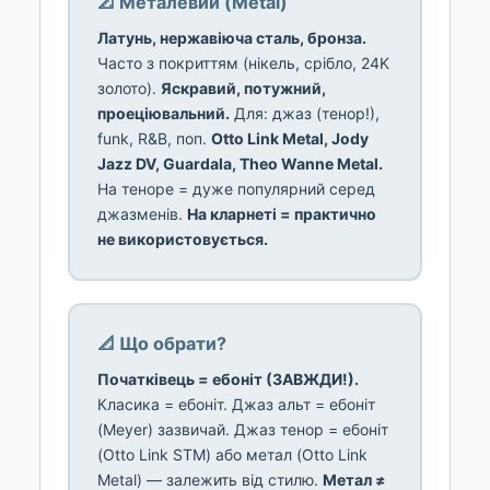
📐 Металевий (Metal)
Латунь, нержавіюча сталь, бронза.
Часто з покриттям (нікель, срібло, 24K
золото).
Яскравий, потужний,
проеціювальний.
Для: джаз (тенор!),
funk, R&B, поп.
Otto Link Metal, Jody
Jazz DV, Guardala, Theo Wanne Metal.
На теноре = дуже популярний серед
джазменів.
На кларнеті = практично
не використовується.
📐 Що обрати?
Початківець = ебоніт (ЗАВЖДИ!).
Класика = ебоніт. Джаз альт = ебоніт
(Meyer) зазвичай. Джаз тенор = ебоніт
(Otto Link STM) або метал (Otto Link
Metal) — залежить від стилю.
Метал ≠