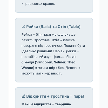
«працюють» краще.
📐 Рейки (Rails) та Стіл (Table)
Рейки
= бічні краї мундштука де
лежить тростина.
Стіл
= плоска
поверхня під тростиною. Повинні бути
ідеально рівними!
Нерівні рейки =
нестабільний звук, фальш.
Якісні
бренди (Vandoren, Selmer, Theo
Wanne) = точна обробка.
Дешеві =
можуть мати нерівності.
📐 Відкриття + тростина = пара!
Менше відкриття = твердіша