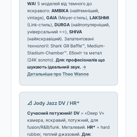
WA!
5 моделей від темного до
яскравого:
AMBIKA
(найтемніший,
vintage),
GAIA
(Meyer-стиль),
LAKSHMI
(Link-стиль),
DURGA
(найпопулярніший,
універсальний ⭐⭐),
SHIVA
(найяскравіший). Запатентовані
технології: Shark Gill Baffle™, Medium-
Stadium-Chamber™. Ебоніт та метал
(24K золото).
Для: професіоналів що
шукають ідеальний звук.
→
Детальніше про Theo Wanne
📐 Jody Jazz DV / HR*
Сучасний потужний!
DV
= «Deep V»
камера, яскравий, потужний, для
fusion/R&B/funk. Металевий.
HR*
= hard
rubber, теплий джазовий.
Для: