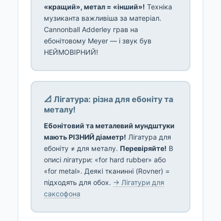
«кращий», метал = «інший»!
Техніка
музиканта важливіша за матеріал.
Cannonball Adderley грав на
ебонітовому Meyer — і звук був
НЕЙМОВІРНИЙ!
📐 Лігатура: різна для ебоніту та
металу!
Ебонітовий та металевий мундштуки
мають РІЗНИЙ діаметр!
Лігатура для
ебоніту ≠ для металу.
Перевіряйте!
В
описі лігатури: «for hard rubber» або
«for metal». Деякі тканинні (Rovner) =
підходять для обох.
→ Лігатури для
саксофона