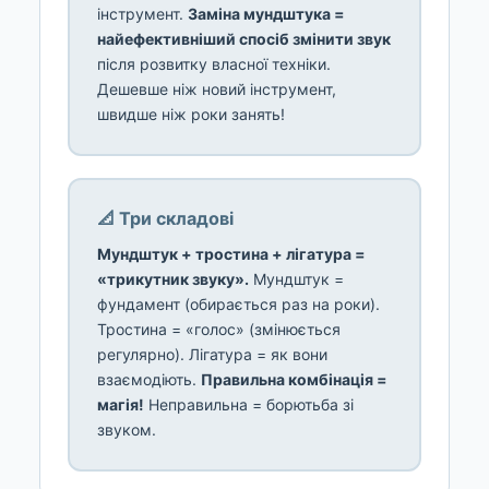
інструмент.
Заміна мундштука =
найефективніший спосіб змінити звук
після розвитку власної техніки.
Дешевше ніж новий інструмент,
швидше ніж роки занять!
📐 Три складові
Мундштук + тростина + лігатура =
«трикутник звуку».
Мундштук =
фундамент (обирається раз на роки).
Тростина = «голос» (змінюється
регулярно). Лігатура = як вони
взаємодіють.
Правильна комбінація =
магія!
Неправильна = борютьба зі
звуком.