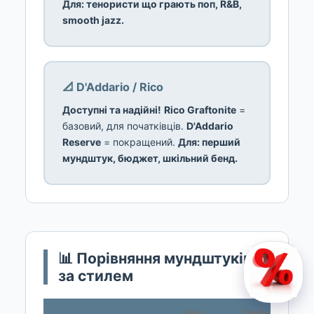
Для: тенористи що грають поп, R&B,
smooth jazz.
📐 D'Addario / Rico
Доступні та надійні!
Rico Graftonite
=
базовий, для початківців.
D'Addario
Reserve
= покращений.
Для: перший
мундштук, бюджет, шкільний бенд.
📊 Порівняння мундштуків
за стилем
Альт-
Тенор-