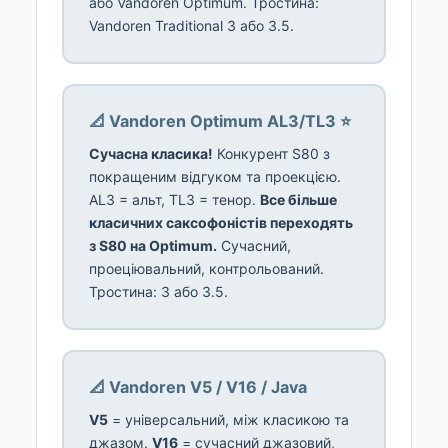
або Vandoren Optimum. Тростина:
Vandoren Traditional 3 або 3.5.
📐 Vandoren Optimum AL3/TL3 ⭐
Сучасна класика!
Конкурент S80 з
покращеним відгуком та проекцією.
AL3 = альт, TL3 = тенор.
Все більше
класичних саксофоністів переходять
з S80 на Optimum.
Сучасний,
проеціювальний, контрольований.
Тростина: 3 або 3.5.
📐 Vandoren V5 / V16 / Java
V5
= універсальний, між класикою та
джазом.
V16
= сучасний джазовий,