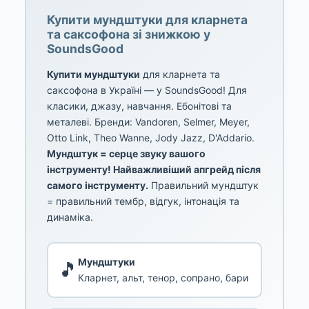
Купити мундштуки для кларнета
та саксофона зі знижкою у
SoundsGood
Купити мундштуки
для кларнета та
саксофона в Україні — у SoundsGood! Для
класики, джазу, навчання. Ебонітові та
металеві. Бренди: Vandoren, Selmer, Meyer,
Otto Link, Theo Wanne, Jody Jazz, D'Addario.
Мундштук = серце звуку вашого
інструменту! Найважливіший апгрейд після
самого інструменту.
Правильний мундштук
= правильний тембр, відгук, інтонація та
динаміка.
Мундштуки
🎵
Кларнет, альт, тенор, сопрано, бари