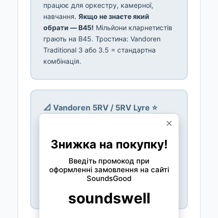
працює для оркестру, камерної,
навчання.
Якщо не знаєте який
обрати — B45!
Мільйони кларнетистів
грають на B45. Тростина: Vandoren
Traditional 3 або 3.5 = стандартна
комбінація.
📐 Vandoren 5RV / 5RV Lyre ⭐
Другий за популярністю!
Трохи
менше відкриття ніж B45.
Більше
контролю
, легший для pianissimo. 5RV
Lyre = трохи довший виліт, темніший.
Для: оркестрові кларнетисти,
камерна музика, ті хто хоче більше
контролю.
Тростина: 3 або 3.5.