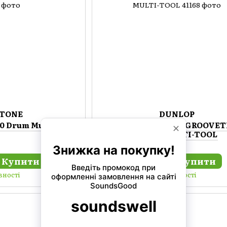
TONE
DUNLOP
 Drum Multi Tool
DUNLOP GTDMT1 GROOVET
DRUM MULTI-TOOL
Купити
Купити
921 грн
вності
В наявності