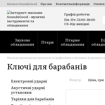
Перейти до основного вмісту
Каталог SoundsGood
Про нас
Контактна інформація
Оплата 
Комерційні та державні тендери Prozorro
Ремонт духових ін
Графік роботи:
Пн–Пт: 11:00–18:00
Сб–Нд: вихідні
Звукове
Гітарне
D
Гітари
обладнання
обладнання
облад
Магазин музичних інструментів та професійного світлового й звукового 
Ключі для барабанів
Фільтр
Ціна, грн
Електронні ударні
Акустичні ударні
установки
Тарілки для барабанів