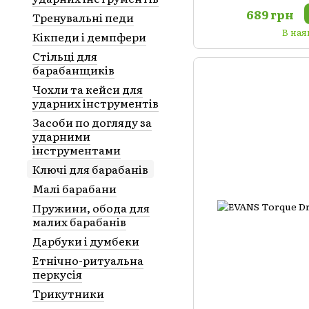
689 грн
Тренувальні педи
В ная
Кікпеди і демпфери
Стільці для
барабанщиків
Чохли та кейси для
ударних інструментів
Засоби по догляду за
ударними
інструментами
Ключі для барабанів
Малі барабани
Пружини, обода для
малих барабанів
Дарбуки і думбеки
Етнічно-ритуальна
перкусія
Трикутники