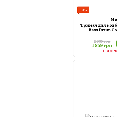
−9%
Me
Тримач для ков
Bass Drum C
2 035 грн
1 859 грн
Під за