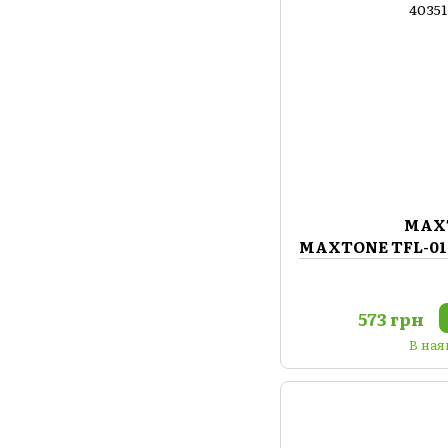
MAX
MAXTONE TFL-010
573 грн
В ная