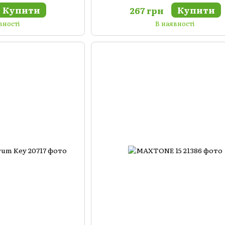
Купити
Купити
267 грн
вності
В наявності