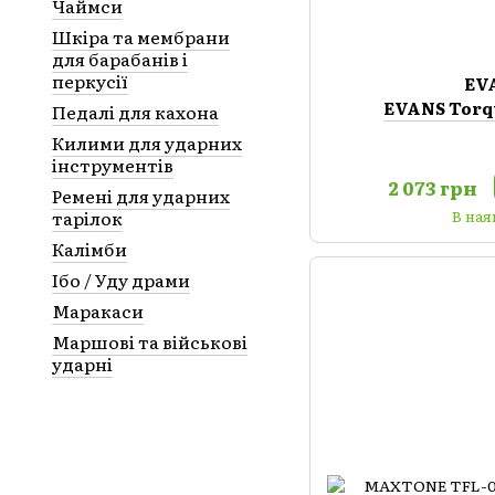
Чаймси
Шкіра та мембрани
для барабанів і
перкусії
EV
EVANS Torq
Педалі для кахона
Килими для ударних
інструментів
2 073 грн
Ремені для ударних
тарілок
В ная
Калімби
Ібо / Уду драми
Маракаси
Маршові та військові
ударні