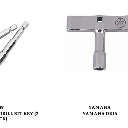
DW
YAMAHA
RILL BIT KEY (2
YAMAHA DK15
CK)