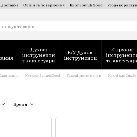
і доставка
Обмін та повернення
Блог SoundsGood
Угода користув
струментів — SoundsGood Services
Духові
Струнні
J
Б/У Духові
інструменти
інструмент
нання
інструменти
та аксесуари
та аксесуар
обладнання
Каталог SoundsGood
Ударні інструменти
Ключі для бараба
Бренд