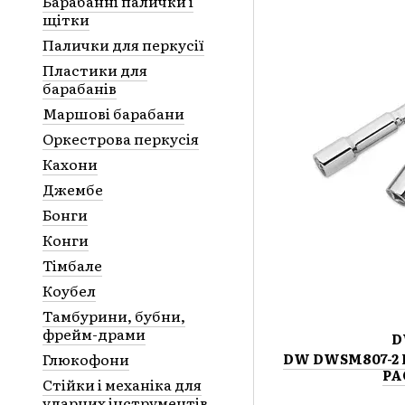
Барабанні палички і
щітки
Палички для перкусії
Пластики для
барабанів
Маршові барабани
Оркестрова перкусія
Кахони
Джембе
Бонги
Конги
Тімбале
Коубел
Тамбурини, бубни,
фрейм-драми
DW DWSM807-2 D
Глюкофони
PA
Стійки і механіка для
ударних інструментів