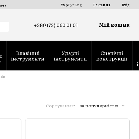
Укр
Рус
Eng
Бажання
Вхід
ача
Мій кошик
+380 (73) 060 01 01
Клавішні
Ударні
Сценічні
и
інструменти
інструменти
конструкції
и
нів
Сортування:
за популярністю