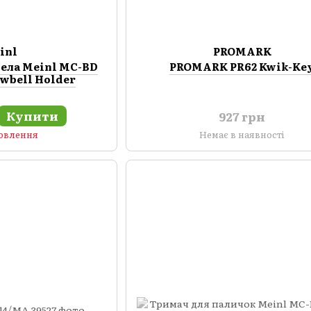
inl
PROMARK
бела Meinl MC-BD
PROMARK PR62 Kwik-Ke
owbell Holder
Купити
927 грн
мовлення
Немає в наявності