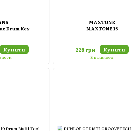
ANS
MAXTONE
ue Drum Key
MAXTONE 15
Купити
Купити
228 грн
вності
В наявності