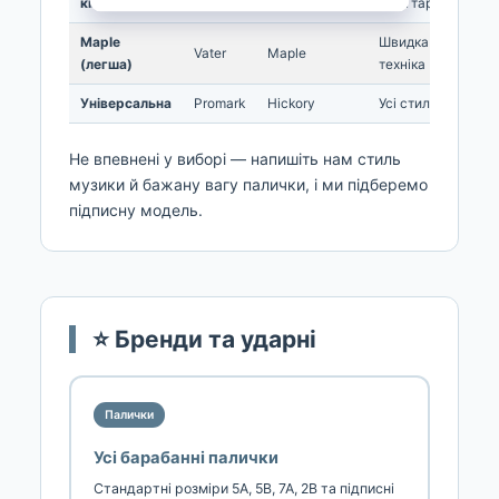
кінчик
звук тарілок
Maple
Швидка
Vater
Maple
(легша)
техніка
Універсальна
Promark
Hickory
Усі стилі
Не впевнені у виборі — напишіть нам стиль
музики й бажану вагу палички, і ми підберемо
підписну модель.
⭐ Бренди та ударні
Палички
Усі барабанні палички
Стандартні розміри 5A, 5B, 7A, 2B та підписні