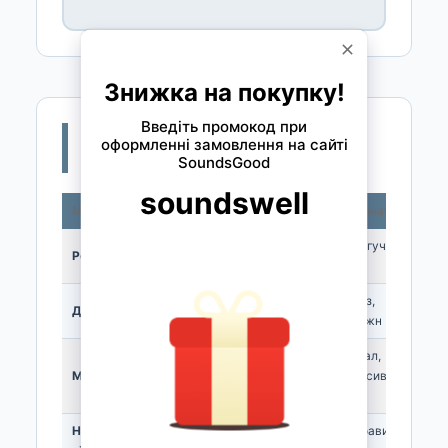
📊 Порівняння популярних
моделей
Модель
Бренд
Матеріал
Призначення
Рок, гучна
Рок (hickory)
Vic Firth
Hickory
гра
Джаз,
Джаз/фьюжн
Vic Firth
Hickory/maple
фьюжн
Метал,
Метал (oak)
Promark
Oak
агресивна
гра
Нейлоновий
Яскравий
Zildjian
Hickory