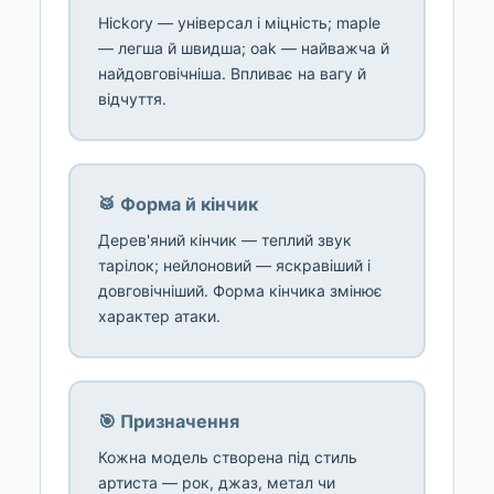
Hickory — універсал і міцність; maple
— легша й швидша; oak — найважча й
найдовговічніша. Впливає на вагу й
відчуття.
🥁 Форма й кінчик
Дерев'яний кінчик — теплий звук
тарілок; нейлоновий — яскравіший і
довговічніший. Форма кінчика змінює
характер атаки.
🎯 Призначення
Кожна модель створена під стиль
артиста — рок, джаз, метал чи