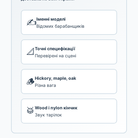
Іменні моделі
✍️
Відомих барабанщиків
Точні специфікації
📐
Перевірені на сцені
Hickory, maple, oak
🪵
Різна вага
Wood і nylon кінчик
🥁
Звук тарілок