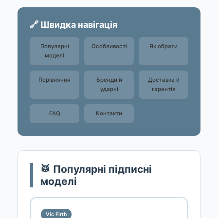
🔗 Швидка навігація
Популярні
Особливості
Як обрати
моделі
Порівняння
Бренди й
Доставка й
ударні
гарантія
FAQ
Контакти
🥁 Популярні підписні
моделі
Vic Firth