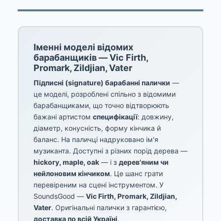
Іменні моделі відомих
барабанщиків — Vic Firth,
Promark, Zildjian, Vater
Підписні (signature) барабанні палички
—
це моделі, розроблені спільно з відомими
барабанщиками, що точно відтворюють
бажані артистом
специфікації
: довжину,
діаметр, конусність, форму кінчика й
баланс. На паличці надруковано ім'я
музиканта. Доступні з різних порід дерева —
hickory, maple, oak
— і з
дерев'яним чи
нейлоновим кінчиком
. Це шанс грати
перевіреним на сцені інструментом. У
SoundsGood —
Vic Firth, Promark, Zildjian,
Vater
. Оригінальні палички з гарантією,
доставка по всій Україні
.