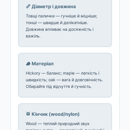
📏 Діаметр і довжина
Товщі палички — гучніше й міцніше;
тонші — швидше й делікатніше.
Довжина впливає на досяжність і
важіль.
🪵 Матеріал
Hickory — баланс; maple — легкість і
швидкість; oak — вага й довговічність.
Обирайте під відчуття й гучність.
🥁 Кінчик (wood/nylon)
Wood — теплий природний звук