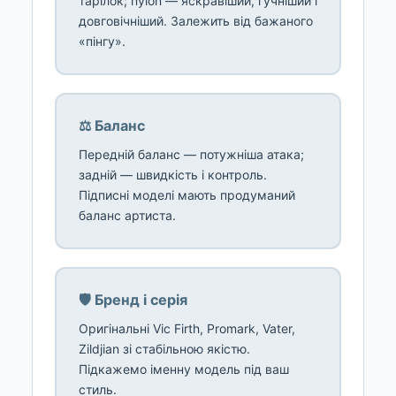
тарілок; nylon — яскравіший, гучніший і
довговічніший. Залежить від бажаного
«пінгу».
⚖️ Баланс
Передній баланс — потужніша атака;
задній — швидкість і контроль.
Підписні моделі мають продуманий
баланс артиста.
🛡️ Бренд і серія
Оригінальні Vic Firth, Promark, Vater,
Zildjian зі стабільною якістю.
Підкажемо іменну модель під ваш
стиль.