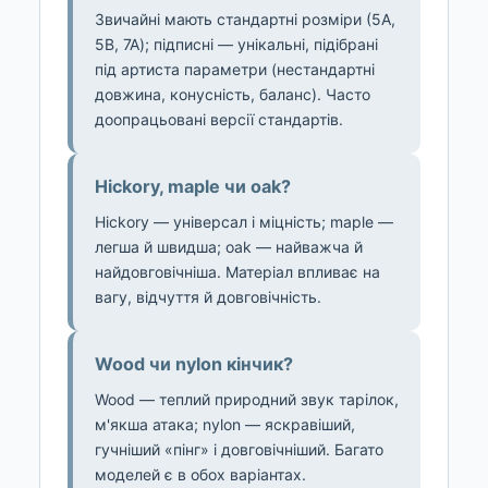
Звичайні мають стандартні розміри (5A,
5B, 7A); підписні — унікальні, підібрані
під артиста параметри (нестандартні
довжина, конусність, баланс). Часто
доопрацьовані версії стандартів.
Hickory, maple чи oak?
Hickory — універсал і міцність; maple —
легша й швидша; oak — найважча й
найдовговічніша. Матеріал впливає на
вагу, відчуття й довговічність.
Wood чи nylon кінчик?
Wood — теплий природний звук тарілок,
м'якша атака; nylon — яскравіший,
гучніший «пінг» і довговічніший. Багато
моделей є в обох варіантах.