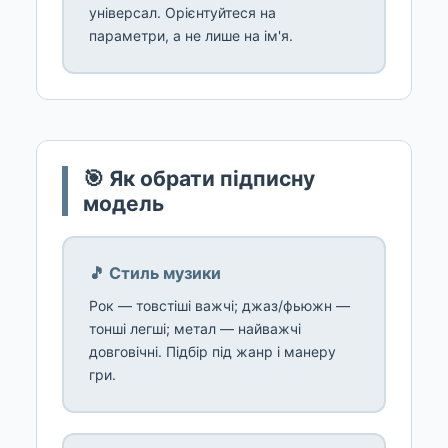
універсал. Орієнтуйтеся на
параметри, а не лише на ім'я.
🎯 Як обрати підписну
модель
🎵 Стиль музики
Рок — товстіші важчі; джаз/фьюжн —
тонші легші; метал — найважчі
довговічні. Підбір під жанр і манеру
гри.