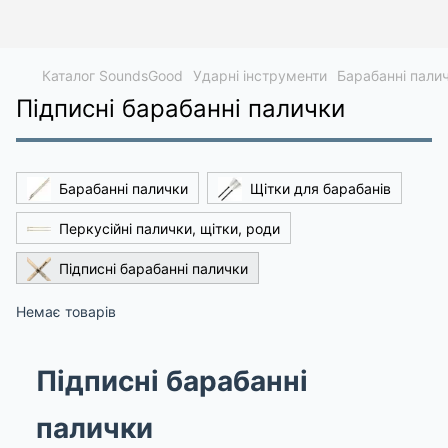
Каталог SoundsGood
Ударні інструменти
Барабанні палич
Підписні барабанні палички
Барабанні палички
Щітки для барабанів
Перкусійні палички, щітки, роди
Підписні барабанні палички
Немає товарів
Підписні барабанні
палички