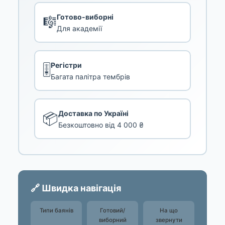
Готово-виборні
🎼
Для академії
Регістри
🎚️
Багата палітра тембрів
Доставка по Україні
📦
Безкоштовно від 4 000 ₴
🔗 Швидка навігація
Типи баянів
Готовий/
На що
виборний
звернути