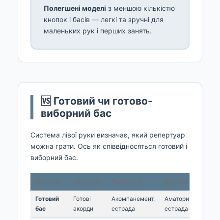
Полегшені моделі
з меншою кількістю
кнопок і басів — легкі та зручні для
маленьких рук і перших занять.
🆚 Готовий чи готово-
виборний бас
Система лівої руки визначає, який репертуар
можна грати. Ось як співвідносяться готовий і
виборний бас.
Система
Ліва рука
Репертуар
Для кого
Готовий
Готові
Акомпанемент,
Аматори,
бас
акорди
естрада
естрада