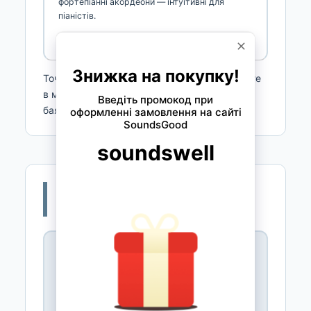
фортепіанні акордеони — інтуїтивні для
піаністів.
Детальніше →
Точну наявність і актуальні моделі уточнюйте
в менеджера — концертні й готово-виборні
баяни часто під замовлення.
🚚 Доставка, гарантія та
оплата частинами
📦
Доставка по Україні