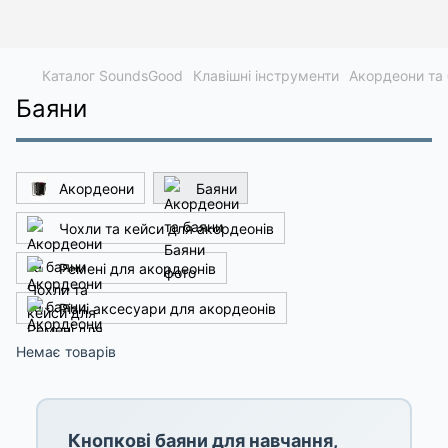
Каталог SoundsGood
Клавішні інструменти
Акордеони та
Баяни
Акордеони
Баяни
Чохли та кейси для акордеонів
Ремені для акордеонів
Різні аксесуари для акордеонів
Немає товарів
Кнопкові баяни для навчання,