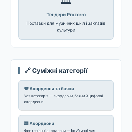
🏛️
Тендери Prozorro
Поставки для музичних шкіл і закладів
культури
🔗 Суміжні категорії
🪗 Акордеони та баяни
Уся категорія — акордеони, баяни й цифрові
акордеони.
🎹 Акордеони
Фортепіанні акордеони — інтуїтивні для