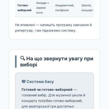
Акорди +
Готово-
Академічний,
Школа,
окремі
виборний
поліфонія
концерт
ноти
Не впевнені — напишіть програму навчання й
репертуар, і ми підкажемо систему.
🔍 На що звернути увагу при
виборі
🎼 Система басу
Готовий чи готово-виборний
—
головний вибір. Для музичної школи й
концерту потрібен готово-виборний;
для аматорської гри достатньо