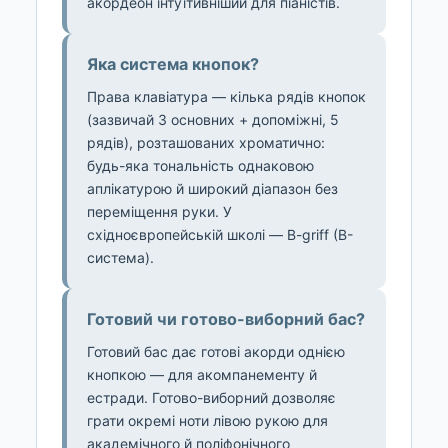
акордеон інтуїтивніший для піаністів.
Яка система кнопок?
Права клавіатура — кілька рядів кнопок
(зазвичай 3 основних + допоміжні, 5
рядів), розташованих хроматично:
будь-яка тональність однаковою
аплікатурою й широкий діапазон без
переміщення руки. У
східноєвропейській школі — B-griff (B-
система).
Готовий чи готово-виборний бас?
Готовий бас дає готові акорди однією
кнопкою — для акомпанементу й
естради. Готово-виборний дозволяє
грати окремі ноти лівою рукою для
академічного й поліфонічного