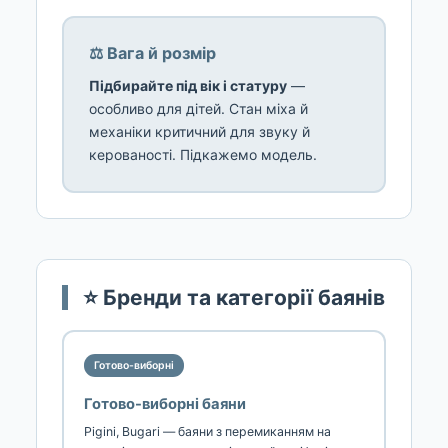
⚖️ Вага й розмір
Підбирайте під вік і статуру
—
особливо для дітей. Стан міха й
механіки критичний для звуку й
керованості. Підкажемо модель.
⭐ Бренди та категорії баянів
Готово-виборні
Готово-виборні баяни
Pigini, Bugari — баяни з перемиканням на