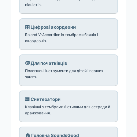
піаністів.
🎛️ Цифрові акордеони
Roland V-Accordion із тембрами баянів і
акордеонів.
🧒 Для початківців
Полегшені інструменти для дітей і перших
занять.
🎹 Синтезатори
Клавішні з тембрами й стилями для естради й
аранжування.
🏠 Головна SoundsGood