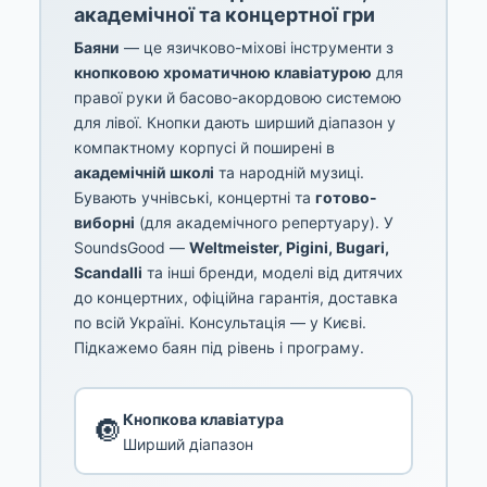
академічної та концертної гри
Баяни
— це язичково-міхові інструменти з
кнопковою хроматичною клавіатурою
для
правої руки й басово-акордовою системою
для лівої. Кнопки дають ширший діапазон у
компактному корпусі й поширені в
академічній школі
та народній музиці.
Бувають учнівські, концертні та
готово-
виборні
(для академічного репертуару). У
SoundsGood —
Weltmeister, Pigini, Bugari,
Scandalli
та інші бренди, моделі від дитячих
до концертних, офіційна гарантія, доставка
по всій Україні. Консультація — у Києві.
Підкажемо баян під рівень і програму.
Кнопкова клавіатура
🔘
Ширший діапазон