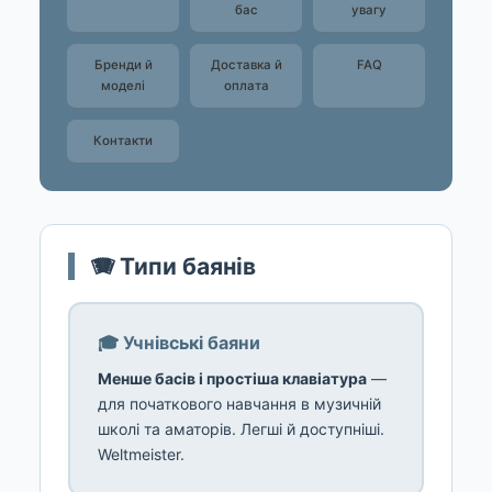
бас
увагу
Бренди й
Доставка й
FAQ
моделі
оплата
Контакти
🪗 Типи баянів
🎓 Учнівські баяни
Менше басів і простіша клавіатура
—
для початкового навчання в музичній
школі та аматорів. Легші й доступніші.
Weltmeister.