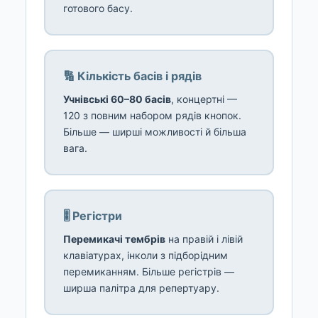
готового басу.
🔢 Кількість басів і рядів
Учнівські 60–80 басів
, концертні —
120 з повним набором рядів кнопок.
Більше — ширші можливості й більша
вага.
🎚️ Регістри
Перемикачі тембрів
на правій і лівій
клавіатурах, інколи з підборідним
перемиканням. Більше регістрів —
ширша палітра для репертуару.