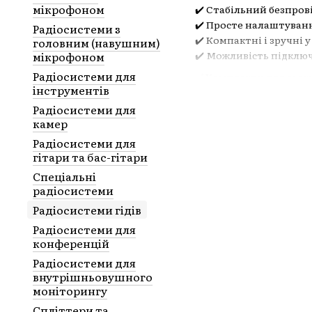
мікрофоном
✔️ Стабільний безпров
✔️ Просте налаштуванн
Радіосистеми з
✔️ Компактні і зручні 
головним (навушним)
мікрофоном
✔️ Можливість підключ
Радіосистеми для
✅ Комплекти для екскур
інструментів
✅ Системи для конфер
✅ Рішення для навчал
Радіосистеми для
камер
✅ Професійні інтерпр
Радіосистеми для
🎯 Застосування:
гітари та бас-гітари
Екскурсії і туризм
Спеціальні
Корпоративні заход
радіосистеми
Конференції і семі
Радіосистеми гідів
Радіосистеми для
Музеї і виставки
конференцій
🌍 Популярні бренди:
Радіосистеми для
Sennheiser, Tourgui
внутрішньовушного
моніторингу
Bosch, Listen Techn
Спліттери та