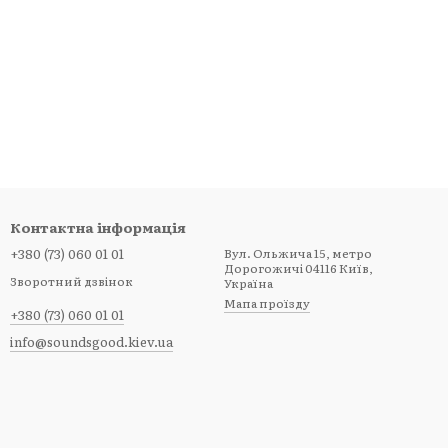
укового обладнання.
Контактна інформація
+380 (73) 060 01 01
Вул. Ольжича 15, метро
Дорогожичі 04116 Київ,
Зворотний дзвінок
Україна
Мапа проїзду
+380 (73) 060 01 01
info@soundsgood.kiev.ua