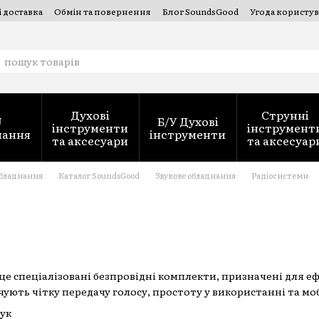
і доставка
Обмін та повернення
Блог SoundsGood
Угода користув
струментів — SoundsGood Services
Духові
Струнні
J
Б/У Духові
інструменти
інструмент
нання
інструменти
та аксесуари
та аксесуар
обладнання
Каталог SoundsGood
Звукове обладнання
Радіосистеми
це спеціалізовані безпровідні комплекти, призначені для еф
чують чітку передачу голосу, простоту у використанні та моб
вук