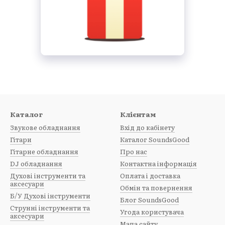
в
дів
рів
кових працівників
и гідів у
SoundsGood ReStore
— магазині професійного зв
кість звуку
лектів для будь-яких задач
авка при замовленні від 4000 грн
Каталог
Клієнтам
ультація і підтримка
Звукове обладнання
Вхід до кабінету
Гітари
Каталог SoundsGood
Гітарне обладнання
Про нас
DJ обладнання
Контактна інформація
Духові інструменти та
Оплата і доставка
аксесуари
Обмін та повернення
Б/У Духові інструменти
Блог SoundsGood
Струнні інструменти та
Угода користувача
аксесуари
Мапа сайту