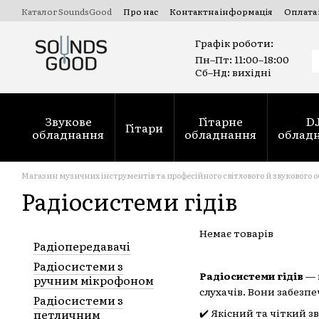
Перейти до основного вмісту
Каталог SoundsGood
Про нас
Контактна інформація
Оплата 
Комерційні та державні тендери Prozorro
Ремонт духових ін
Графік роботи:
Пн–Пт: 11:00–18:00
Сб–Нд: вихідні
Звукове
Гітарне
D
Гітари
обладнання
обладнання
облад
Магазин музичних інструментів та професійного світлового й звукового 
Радіосистеми гідів
Немає товарів
Радіопередавачі
Радіосистеми з
Радіосистеми гідів
— 
ручним мікрофоном
слухачів. Вони забезпе
Радіосистеми з
петличним
✔️ Якісний та чіткий з