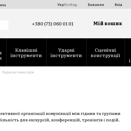
Укр
Рус
Eng
Бажання
Вхід
ача
Мій кошик
+380 (73) 060 01 01
Клавішні
Ударні
Сценічні
и
інструменти
інструменти
конструкції
и
Радіосистеми гідів
ективної організації комунікації між гідами та групами
ільність для екскурсій, конференцій, тренінгів і подій.