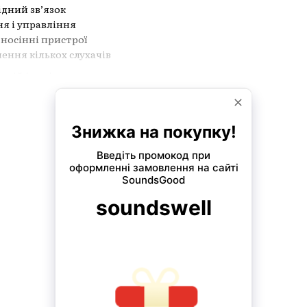
ідний зв’язок
я і управління
у носінні пристрої
ення кількох слухачів
сій і турів
енцій та семінарів
ьних заходів
етаційні системи
и і тренінги
нари
de, Philips
ologies, Williams AV