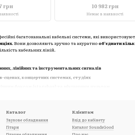
47 грн
10 982 грн
наявності
Немає в наявності
есійні багатоканальні кабельні системи, які використовую
яціях
. Вони дозволяють зручно та акуратно
об’єднати кільк
лькість кабельних ліній.
них, лінійних та інструментальних сигналів
в-сценах, концертних системах, студіях
нічним боксом (stagebox) та мікшерним пультом
бливості:
від 4 до 48, залежно від моделі
Каталог
Клієнтам
 TRS, Combo, JACK, SpeakON, D-Sub
Звукове обладнання
Вхід до кабінету
еталевий, стійкий до навантажень
Гітари
Каталог SoundsGood
ний, гнучкий, з міцною ПВХ або гумовою оболонкою
Гітарне обладнання
Про нас