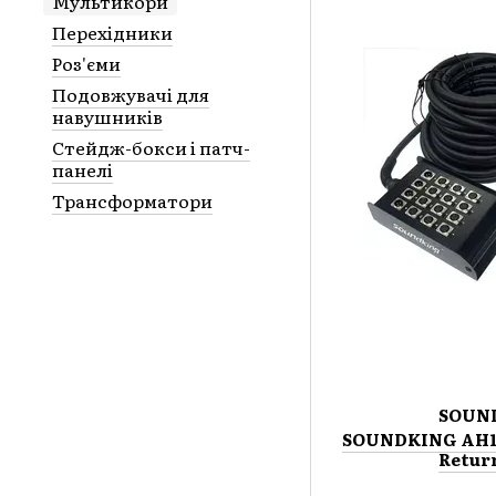
Мультикори
Перехідники
Роз'єми
Подовжувачі для
навушників
Стейдж-бокси і патч-
панелі
Трансформатори
SOUN
SOUNDKING AH103
Retur