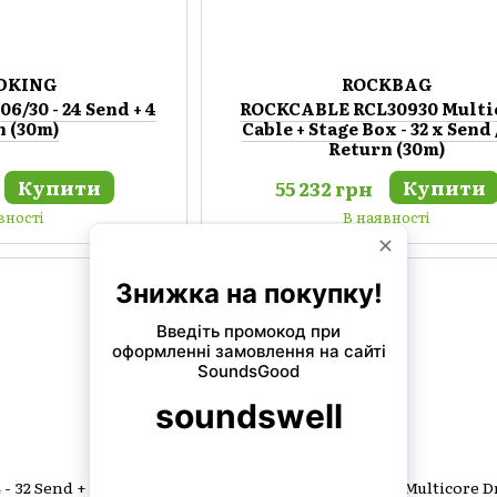
DKING
ROCKBAG
/30 - 24 Send + 4
ROCKCABLE RCL30930 Multi
n (30m)
Cable + Stage Box - 32 x Send 
Return (30m)
Купити
Купити
55 232 грн
вності
В наявності