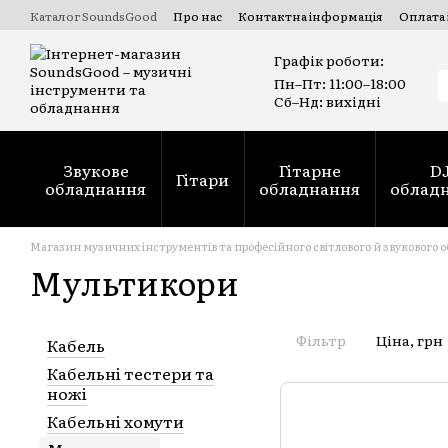
Перейти до основного вмісту
Каталог SoundsGood
Про нас
Контактна інформація
Оплата 
Комерційні та державні тендери Prozorro
Ремонт духових ін
Графік роботи:
Пн–Пт: 11:00–18:00
Сб–Нд: вихідні
Звукове
Гітарне
D
Гітари
обладнання
обладнання
облад
Магазин музичних інструментів та професійного світлового й звукового 
Мультикори
Фільтр
Ціна, грн
Кабель
Кабельні тестери та
ножі
Кабельні хомути