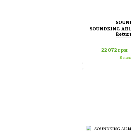
SOUN
SOUNDKING AH106
Retur
22 072 грн
В ная