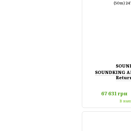
SOUN
SOUNDKING AI21
Retur
67 631 грн
В ная