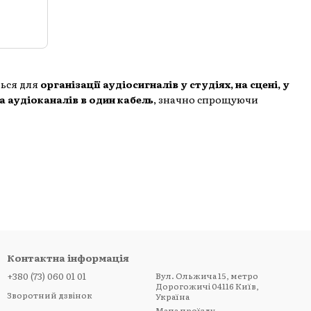
ться для
організації аудіосигналів у студіях, на сцені, у
а аудіоканалів в один кабель
, значно спрощуючи
Контактна інформація
+380 (73) 060 01 01
Вул. Ольжича 15, метро
Дорогожичі 04116 Київ,
Зворотний дзвінок
Україна
Мапа проїзду