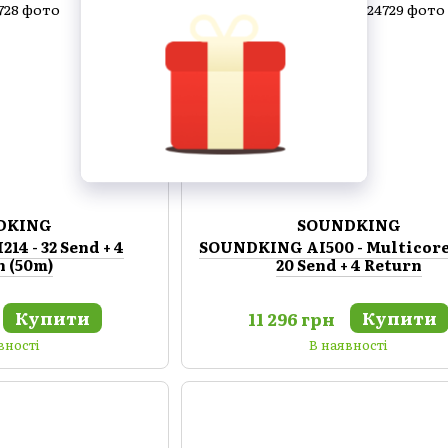
DKING
SOUNDKING
4 - 32 Send + 4
SOUNDKING AI500 - Multicor
n (50m)
20 Send + 4 Return
Купити
Купити
11 296 грн
вності
В наявності