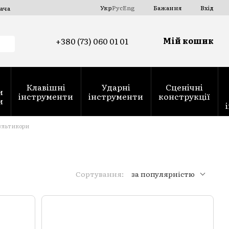
Укр
Рус
Eng
Бажання
Вхід
ача
Мій кошик
+380 (73) 060 01 01
Клавішні
Ударні
Сценічні
и
інструменти
інструменти
конструкції
и
ультикори
Сортування:
за популярністю