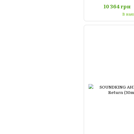
10 364 грн
В ная