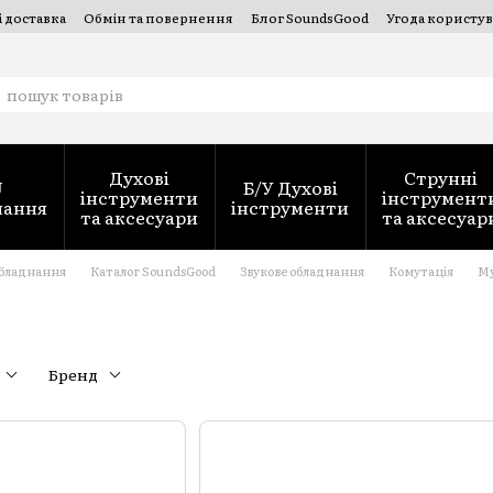
і доставка
Обмін та повернення
Блог SoundsGood
Угода користув
струментів — SoundsGood Services
Духові
Струнні
J
Б/У Духові
інструменти
інструмент
нання
інструменти
та аксесуари
та аксесуар
обладнання
Каталог SoundsGood
Звукове обладнання
Комутація
М
Бренд