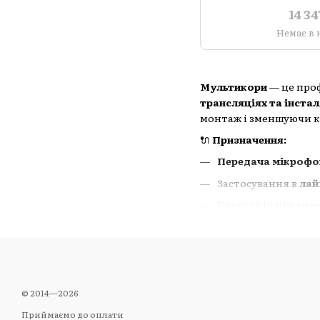
14 3
Немає в 
Мультикори
— це проф
трансляціях та інстал
монтаж і зменшуючи кі
🔌
Призначення:
Передача мікрофон
Застосування в
лай
Комутація між
сце
🛠
Конструктивні осо
Кількість каналів:
Типи з’єднань:
XLR,
Stagebox корпус:
м
© 2014—2026
Кабель:
багатожиль
Приймаємо до оплати