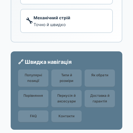
Механічний стрій
🔧
Точно й швидко
🔗 Швидка навігація
Популярні
Типи й
Як обрати
позиції
розміри
Порівняння
Перкусія й
Доставка й
аксесуари
гарантія
FAQ
Контакти