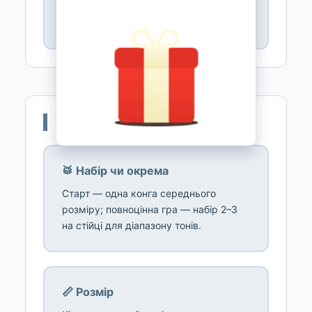
потрійній стійці — готовий діапазон
тонів. Зручний старт із фіксацією.
🎯 Як обрати конги
🥁 Набір чи окрема
Старт — одна конга середнього
розміру; повноцінна гра — набір 2–3
на стійці для діапазону тонів.
📏 Розмір