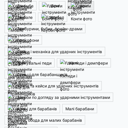
Джембе
Бонги
Конги
Тімбале
Коубел
Тамбурини, бубни, фрейм-драми
Глюкофони
Стійки і механіка для ударних інструментів
Тренувальні педи
Кікпеди і демпфери
Стільці для барабанщиків
Чохли та кейси для ударних інструментів
Засоби по догляду за ударними інструментами
Ключі для барабанів
Малі барабани
Пружини, обода для малих барабанів