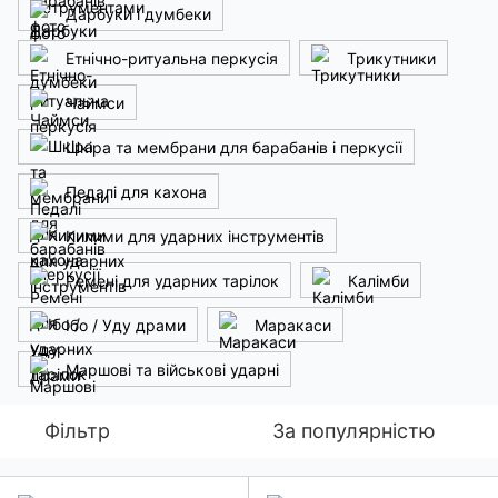
Дарбуки і думбеки
Етнічно-ритуальна перкусія
Трикутники
Чаймси
Шкіра та мембрани для барабанів і перкусії
Педалі для кахона
Килими для ударних інструментів
Ремені для ударних тарілок
Калімби
Ібо / Уду драми
Маракаси
Маршові та військові ударні
Фільтр
За популярністю