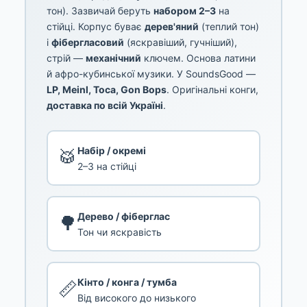
тон). Зазвичай беруть
набором 2–3
на
стійці. Корпус буває
дерев'яний
(теплий тон)
і
фібергласовий
(яскравіший, гучніший),
стрій —
механічний
ключем. Основа латини
й афро-кубинської музики. У SoundsGood —
LP, Meinl, Toca, Gon Bops
. Оригінальні конги,
доставка по всій Україні
.
Набір / окремі
🥁
2–3 на стійці
Дерево / фіберглас
🌳
Тон чи яскравість
Кінто / конга / тумба
📏
Від високого до низького