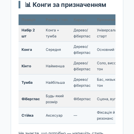
📊 Конги за призначенням
Позиція
Розмір / тип
Корпус
Призначення
Набір 2
Конга +
Дерево/
Універсальний
шт
тумба
фіберглас
старт
Дерево/
Конга
Середня
Основний тон
фіберглас
Дерево/
Соло, високий
Кінто
Найменша
фіберглас
тон
Дерево/
Бас, низький
Тумба
Найбільша
фіберглас
тон
Будь-який
Фіберглас
Фіберглас
Сцена, вулиця
розмір
Фіксація й
Стійка
Аксесуар
—
резонанс
Не знаєте, що потрібно — напишіть стиль