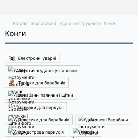
Каталог SoundsGood
Ударні інструменти
Конги
Конги
Електронні ударні
Акустичні ударні установки
Тарілки для барабанів
Барабанні палички і щітки
Палички для перкусії
Пластики для барабанів
Маршові барабани
Оркестрова перкусія
Кахони