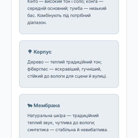
Кінто — високий тон і соло; конга —
середній основний; тумба — низький
бас. Комбінують під потрібний
діапазон.
🌳 Корпус
Дерево — теплий традиційний тон;
фіберглас — яскравіший, гучніший,
стійкий до вологи для сцени й вулиці.
🐄 Мембрана
Натуральна шкіра — традиційний
теплий звук, чутлива до вологи;
синтетика — стабільна й невибаглива.