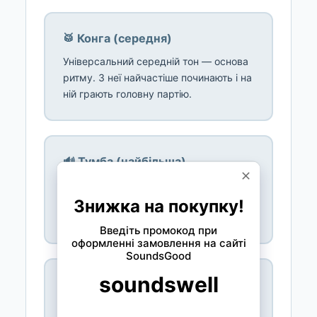
🥁 Конга (середня)
Універсальний середній тон — основа
ритму. З неї найчастіше починають і на
ній грають головну партію.
🔊 Тумба (найбільша)
Найнижчий, глибокий басовий тон —
фундамент набору. Дає повний,
потужний звук у нижньому регістрі.
🎪 Набори на стійці
Два-три барабани на подвійній чи