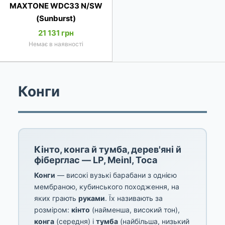
MAXTONE WDC33 N/SW
(Sunburst)
21 131 грн
Немає в наявності
Конги
Кінто, конга й тумба, дерев'яні й
фіберглас — LP, Meinl, Toca
Конги
— високі вузькі барабани з однією
мембраною, кубинського походження, на
яких грають
руками
. Їх називають за
розміром:
кінто
(найменша, високий тон),
конга
(середня) і
тумба
(найбільша, низький