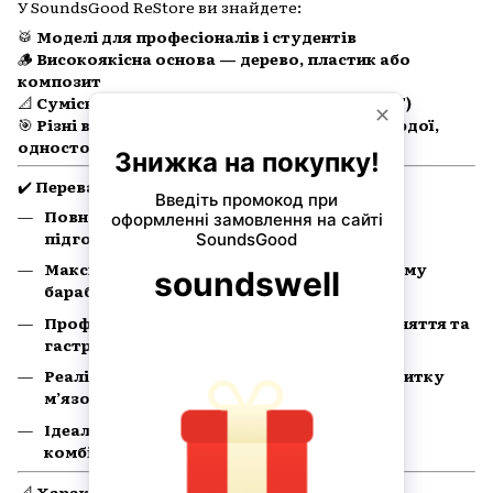
У SoundsGood ReStore ви знайдете:
🥁
Моделі для професіоналів і студентів
🪵
Високоякісна основа — дерево, пластик або
композит
📐
Сумісні зі стандартними снейр-стійками (14")
🎯
Різні варіанти поверхні — від м’якої до твердої,
односторонні або двосторонні
✔️
Переваги педів 14":
Повнорозмірна поверхня для технічної
підготовки
Максимально близькі до гри на справжньому
барабані
Професійний вигляд — зручно брати на заняття та
гастролі
Реалістичний відскок — важливо для розвитку
м’язової пам’яті
Ідеальні для гри паличками, щітками та
комбінованих вправ
📐
Характеристики: