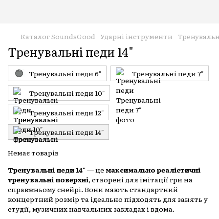
Каталог SoundsGood
Ударні інструменти
Тренувальн
Тренувальні педи 14"
Тренувальні педи 6"
Тренувальні педи 7"
Тренувальні педи 10"
Тренувальні педи 12"
Тренувальні педи 14"
Немає товарів
Тренувальні педи 14"
— це
максимально реалістичні
тренувальні поверхні
, створені для імітації гри на
справжньому снейрі. Вони мають стандартний
концертний розмір та ідеально підходять для занять у
студії, музичних навчальних закладах і вдома.