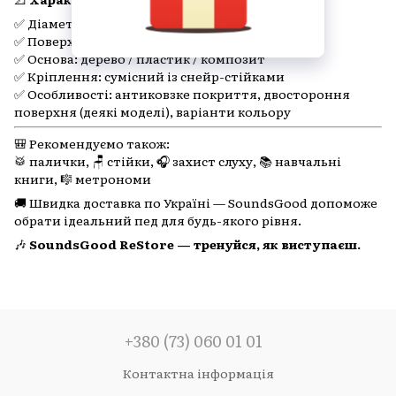
✅ Діаметр: 14 дюймів
✅ Поверхня: гума, гель або силікон
✅ Основа: дерево / пластик / композит
✅ Кріплення: сумісний із снейр-стійками
✅ Особливості: антиковзке покриття, двостороння
поверхня (деякі моделі), варіанти кольору
🎒 Рекомендуємо також:
🥁 палички, 🪑 стійки, 🎧 захист слуху, 📚 навчальні
книги, 🎼 метрономи
🚚 Швидка доставка по Україні — SoundsGood допоможе
обрати ідеальний пед для будь-якого рівня.
🎶
SoundsGood ReStore — тренуйся, як виступаєш.
+380 (73) 060 01 01
Контактна інформація