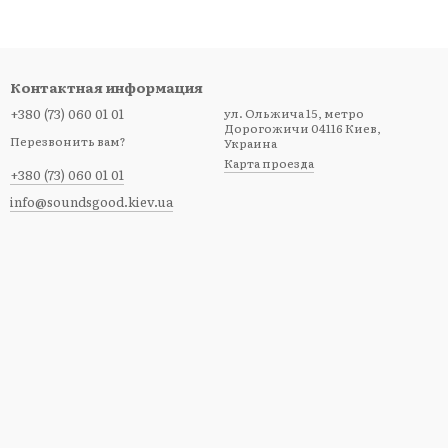
Контактная информация
+380 (73) 060 01 01
ул. Ольжича 15, метро
Дорогожичи 04116 Киев,
Перезвонить вам?
Украина
Карта проезда
+380 (73) 060 01 01
info@soundsgood.kiev.ua
агазине музыкальных инструментов и