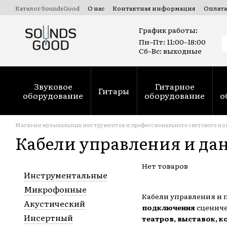
Перейти к основному контенту
Каталог SoundsGood
О нас
Контактная информация
Оплата
Коммерческие и государственные тендеры Prozorro
Ремонт
График работы:
Пн–Пт: 11:00–18:00
Сб–Вс: выходные
Звуковое
Гитарное
Гитары
оборудование
оборудование
о
Магазин музыкальных инструментов и профессионального светового и з
Кабели управления и да
Нет товаров
Инструментальные
Микрофонные
Кабели управления и 
Акустический
подключения
сцениче
Инсертный
театров, выставок, 