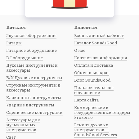
ки, ручки, фиксаторы
(DMX, ART-Net, ShowNet)
Каталог
Клиентам
 для сцены
Звуковое оборудование
Вход в личный кабинет
Гитары
Каталог SoundsGood
ции и стриминг
Гитарное оборудование
О нас
ющих протоколов
DJ оборудование
Контактная информация
ы:
Духовые инструменты и
Оплата и доставка
аксессуары
mmer Cable, PROCAB, DAP, Showgear, Tasker, Monacor
Обмен и возврат
Б/У Духовые инструменты
Блог SoundsGood
Струнные инструменты и
Пользовательское
аксессуары
нических служб
соглашение
Клавишные инструменты
Карта сайта
 оборудования
Ударные инструменты
Коммерческие и
иятий и выставок
Сценические конструкции
государственные тендеры
Prozorro
яций в сфере AV и театра
Аксессуары для
музыкальных
Ремонт духовых
управления и данных на катушке в SoundsGood ReStore — м
инструментов
инструментов —
SoundsGood Services
борудования.
Свет