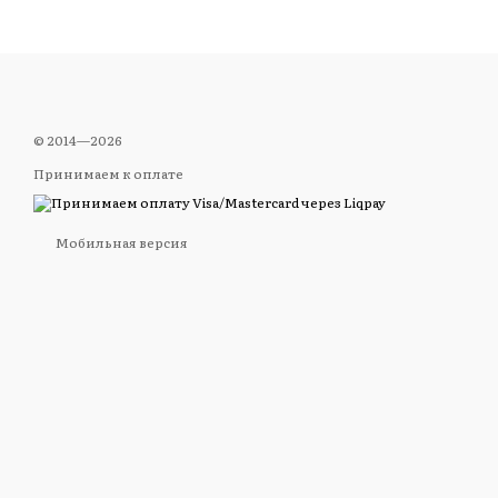
Механизм блокиров
🎯
Применение:
Управление светом 
Аудиоподключение
© 2014—2026
Сетевые инсталля
Принимаем к оплате
Передача управля
🌍
Популярные бренд
Мобильная версия
Adam Hall, Cordial, So
🎓
Подходит для:
Сценических и тех
Компаний проката
Мобильных меропр
Проектных инсталл
Приобретайте кабели 
профессионального о