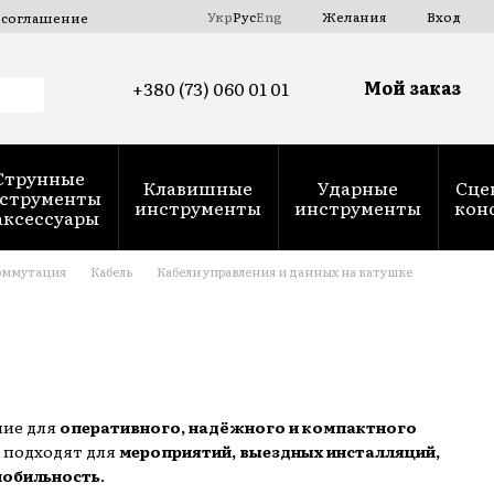
Укр
Рус
Eng
Желания
Вход
 соглашение
Мой заказ
+380 (73) 060 01 01
Струнные
Клавишные
Ударные
Сце
струменты
инструменты
инструменты
кон
аксессуары
оммутация
Кабель
Кабели управления и данных на катушке
ние для
оперативного, надёжного и компактного
о подходят для
мероприятий, выездных инсталляций,
мобильность
.