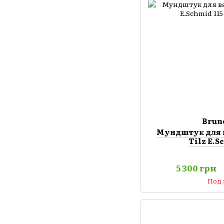
Brun
Мундштук для 
Tilz E.S
5 300 грн
Под 