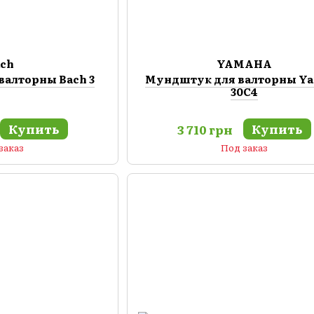
ach
YAMAHA
валторны Bach 3
Мундштук для валторны Y
30C4
Купить
Купить
3 710 грн
заказ
Под заказ