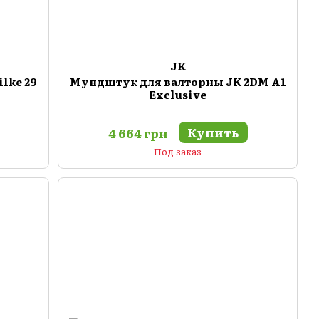
JK
lke 29
Мундштук для валторны JK 2DM A1
Exclusive
Купить
4 664 грн
Под заказ