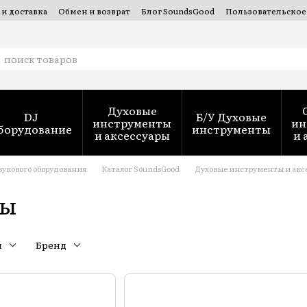
 и доставка
Обмен и возврат
Блог SoundsGood
Пользовательское
 духовых инструментов — SoundsGood Services
Духовые
DJ
Б/У Духовые
инструменты
ин
борудование
инструменты
и аксессуары
и 
вукового оборудования
Каталог SoundsGood
Духовые инструменты и акс
ны
н
Бренд