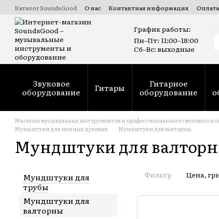
Перейти к основному контенту
Каталог SoundsGood
О нас
Контактная информация
Оплата
Коммерческие и государственные тендеры Prozorro
Ремонт
График работы:
Пн–Пт: 11:00–18:00
Сб–Вс: выходные
Звуковое
Гитарное
Гитары
оборудование
оборудование
о
Магазин музыкальных инструментов и профессионального светового и з
Мундштуки для медных духовых
Мундштуки для валторны
Мундштуки для валтор
Фильтр
Цена, гр
Мундштуки для
трубы
Мундштуки для
валторны