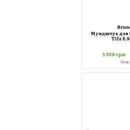
Brun
Мундштук для 
Tilz E.
5 300 грн
Под 