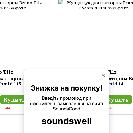
o Tilz
Bruno Tilz
валторны Bruno
Мундштук для валторны B
chmid 115
Tilz E.Schmid 14
Купить
Купить
5 300 грн
заказ
Под заказ