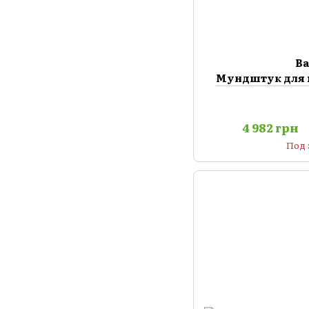
B
Мундштук для 
4 982 грн
Под 