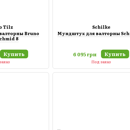
o Tilz
Schilke
валторны Bruno
Мундштук для валторны Schi
Schmid 8
Купить
Купить
6 095 грн
заказ
Под заказ