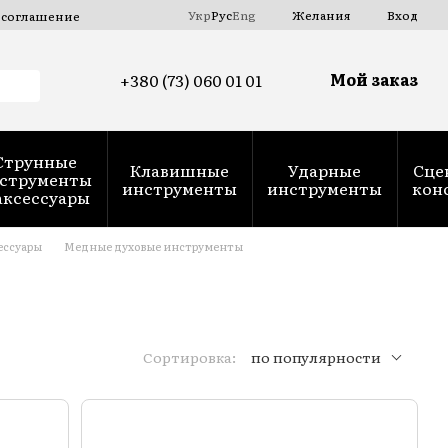
Укр
Рус
Eng
Желания
Вход
 соглашение
Мой заказ
+380 (73) 060 01 01
Струнные
Клавишные
Ударные
Сце
струменты
инструменты
инструменты
кон
аксессуары
ессуары
Медные духовые инструменты
Сортировка:
по популярности